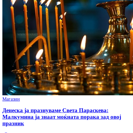
Магазин
Денеска ја празнуваме Света Параскева:
Малкумина ја знаат моќната порака зад овој
празник