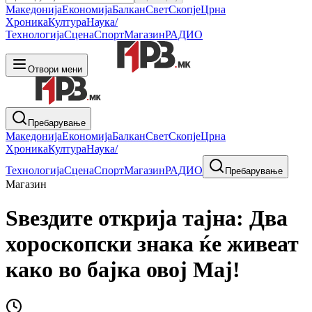
Македонија
Економија
Балкан
Свет
Скопје
Црна
Хроника
Култура
Наука/
Технологија
Сцена
Спорт
Магазин
РАДИО
Отвори мени
Пребарување
Македонија
Економија
Балкан
Свет
Скопје
Црна
Хроника
Култура
Наука/
Технологија
Сцена
Спорт
Магазин
РАДИО
Пребарување
Магазин
Ѕвездите открија тајна: Два
хороскопски знака ќе живеат
како во бајка овој Мај!