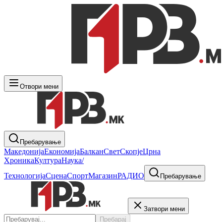
Отвори мени
Пребарување
Македонија
Економија
Балкан
Свет
Скопје
Црна
Хроника
Култура
Наука/
Технологија
Сцена
Спорт
Магазин
РАДИО
Пребарување
Затвори мени
Пребарај