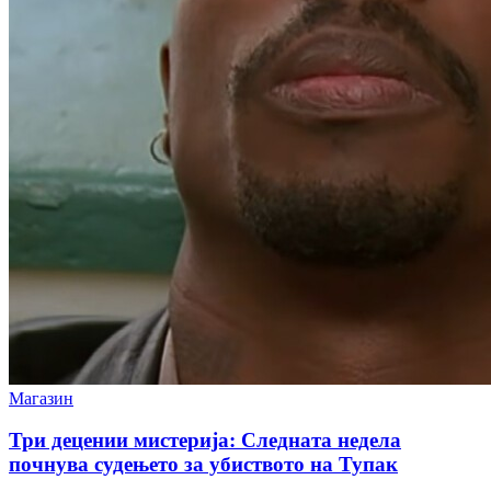
Магазин
Три децении мистерија: Следната недела
почнува судењето за убиството на Тупак