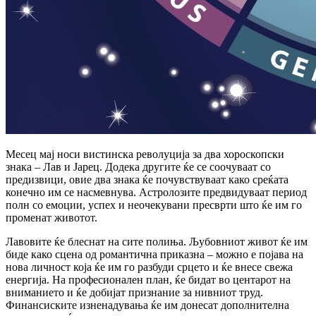
Месец мај носи вистинска револуција за два хороскопски 
знака – Лав и Јарец. Додека другите ќе се соочуваат со 
предизвици, овие два знака ќе почувствуваат како среќата 
конечно им се насмевнува. Астролозите предвидуваат период 
полн со емоции, успех и неочекувани пресврти што ќе им го 
променат животот.
Лавовите ќе блеснат на сите полиња. Љубовниот живот ќе им 
биде како сцена од романтична приказна – можно е појава на 
нова личност која ќе им го разбуди срцето и ќе внесе свежа 
енергија. На професионален план, ќе бидат во центарот на 
вниманието и ќе добијат признание за нивниот труд. 
Финансиските изненадувања ќе им донесат дополнителна 