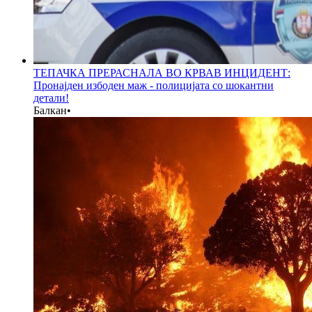
ТЕПАЧКА ПРЕРАСНАЛА ВО КРВАВ ИНЦИДЕНТ:
Пронајден избоден маж - полицијата со шокантни
детали!
Балкан
•