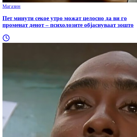
Магазин
Пет минути секое утро можат целосно да ви го
променат денот – психолозите објаснуваат зошто