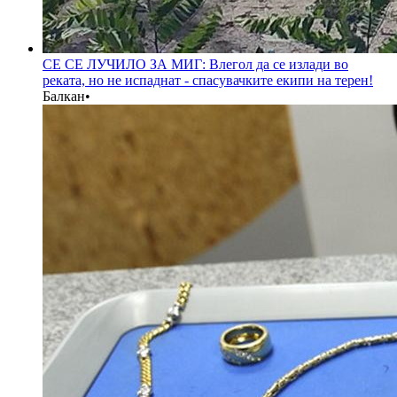
СЕ СЕ ЛУЧИЛО ЗА МИГ: Влегол да се излади во
реката, но не испаднат - спасувачките екипи на терен!
Балкан
•