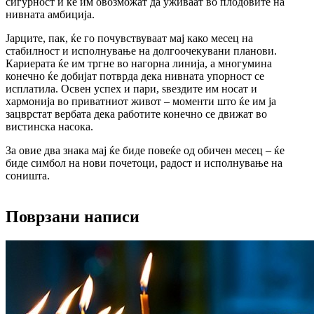
сигурност и ќе им овозможат да уживаат во плодовите на 
нивната амбиција.
Јарците, пак, ќе го почувствуваат мај како месец на 
стабилност и исполнување на долгоочекувани планови. 
Кариерата ќе им тргне во нагорна линија, а многумина 
конечно ќе добијат потврда дека нивната упорност се 
исплатила. Освен успех и пари, ѕвездите им носат и 
хармонија во приватниот живот – моменти што ќе им ја 
зацврстат вербата дека работите конечно се движат во 
вистинска насока.
За овие два знака мај ќе биде повеќе од обичен месец – ќе 
биде симбол на нови почетоци, радост и исполнување на 
соништа.
Поврзани написи