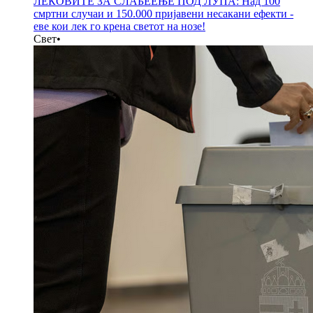
ЛЕКОВИТЕ ЗА СЛАБЕЕЊЕ ПОД ЛУПА: Над 100
смртни случаи и 150.000 пријавени несакани ефекти -
еве кои лек го крена светот на нозе!
Свет
•