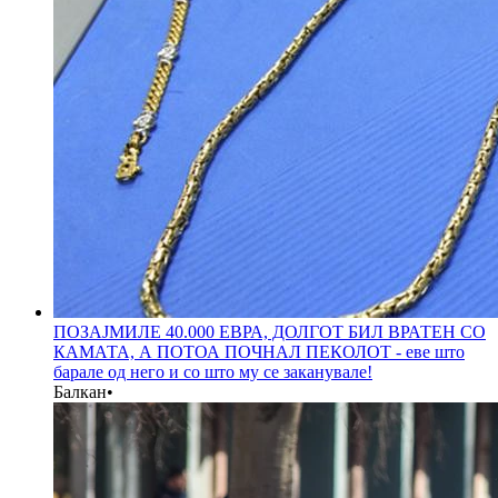
ПОЗАЈМИЛЕ 40.000 ЕВРА, ДОЛГОТ БИЛ ВРАТЕН СО
КАМАТА, А ПОТОА ПОЧНАЛ ПЕКОЛОТ - еве што
барале од него и со што му се заканувале!
Балкан
•