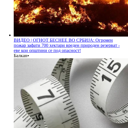
ВИДЕО | ОГНОТ БЕСНЕЕ ВО СРБИЈА: Огромен
пожар зафати 700 хектари вреден природен резерват -
еве кои општини се под опасност!
Балкан
•