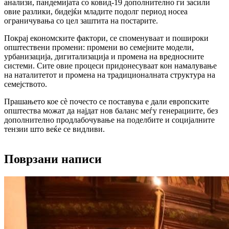
анализи, пандемијата со ковид-19 дополнително ги засили
овие разлики, бидејќи младите подолг период носеа
ограничувања со цел заштита на постарите.
Покрај економските фактори, се споменуваат и пошироки
општествени промени: промени во семејните модели,
урбанизација, дигитализација и промена на вредносните
системи. Сите овие процеси придонесуваат кон намалување
на наталитетот и промена на традиционалната структура на
семејството.
Прашањето кое сè почесто се поставува е дали европските
општества можат да најдат нов баланс меѓу генерациите, без
дополнително продлабочување на поделбите и социјалните
тензии што веќе се видливи.
Поврзани написи