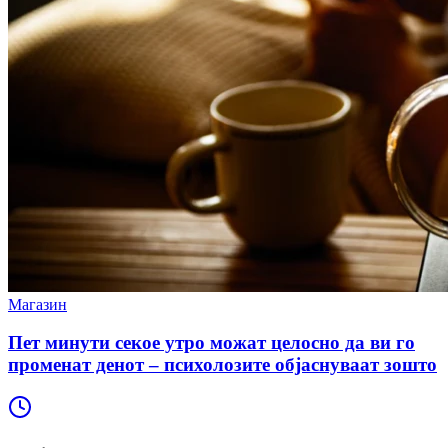
Магазин
Пет минути секое утро можат целосно да ви го
променат денот – психолозите објаснуваат зошто