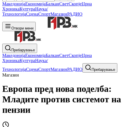
Македонија
Економија
Балкан
Свет
Скопје
Црна
Хроника
Култура
Наука/
Технологија
Сцена
Спорт
Магазин
РАДИО
Отвори мени
Пребарување
Македонија
Економија
Балкан
Свет
Скопје
Црна
Хроника
Култура
Наука/
Технологија
Сцена
Спорт
Магазин
РАДИО
Пребарување
Магазин
Европа пред нова поделба:
Младите против системот на
пензии