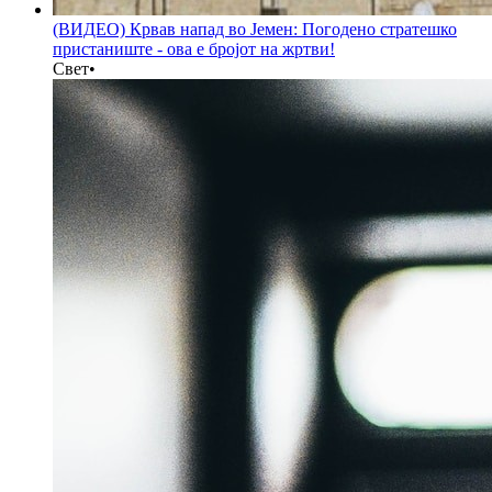
(ВИДЕО) Крвав напад во Јемен: Погодено стратешко
пристаниште - ова е бројот на жртви!
Свет
•