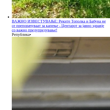
ВАЖНО ИЗВЕСТУВАЊЕ: Реките Тополка и Бабуна не
се препорачуваат за капење - Центарот за јавно здравје
со важно предупредување!
Република
•