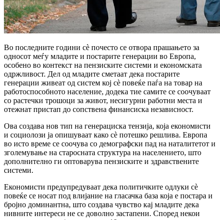
Во последните години сè почесто се отвора прашањето за
односот меѓу младите и постарите генерации во Европа,
особено во контекст на пензиските системи и економската
одржливост. Дел од младите сметаат дека постарите
генерации живеат од систем кој сè повеќе паѓа на товар на
работоспособното население, додека тие самите се соочуваат
со растечки трошоци за живот, несигурни работни места и
отежнат пристап до сопствена финансиска независност.
Ова создава нов тип на генерациска тензија, која економисти
и социолози ја опишуваат како сè потешко решлива. Европа
во исто време се соочува со демографски пад на наталитетот и
зголемување на старосната структура на населението, што
дополнително ги оптоварува пензиските и здравствените
системи.
Економисти предупредуваат дека политичките одлуки сè
повеќе се носат под влијание на гласачка база која е постара и
бројно доминантна, што создава чувство кај младите дека
нивните интереси не се доволно застапени. Според некои