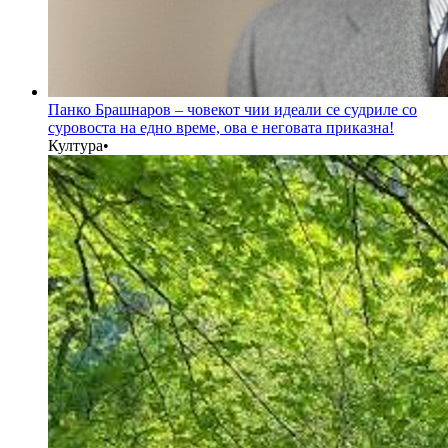
Панко Брашнаров – човекот чии идеали се судриле со
суровоста на едно време, ова е неговата приказна!
Култура
•