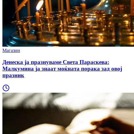
Магазин
Денеска ја празнуваме Света Параскева:
Малкумина ја знаат моќната порака зад овој
празник