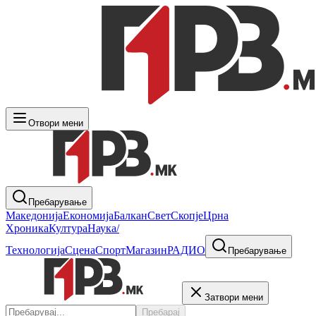
Отвори мени
Пребарување
Македонија
Економија
Балкан
Свет
Скопје
Црна
Хроника
Култура
Наука/
Технологија
Сцена
Спорт
Магазин
РАДИО
Пребарување
Затвори мени
Пребарај