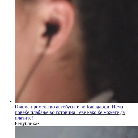
Голема промена во автобусите во Кавадарци: Нема
повеќе плаќање во готовина - еве како ќе можете да
платите!
Република
•