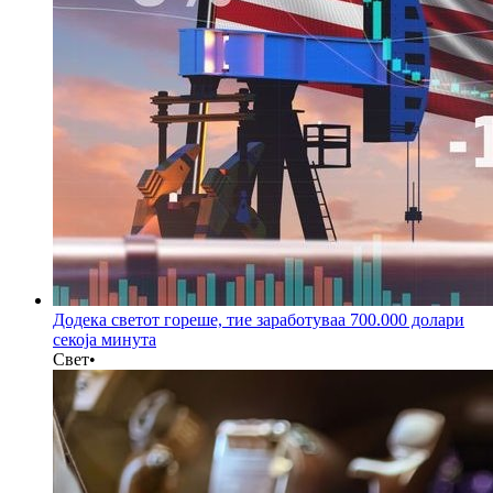
Додека светот гореше, тие заработуваа 700.000 долари
секоја минута
Свет
•