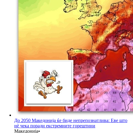
До 2050 Македонија ќе биде непрепознатлива: Еве што
нè чека поради екстремните горештини
Македонија
•