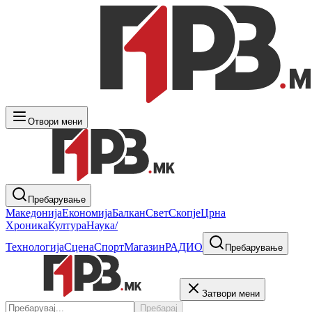
Отвори мени
Пребарување
Македонија
Економија
Балкан
Свет
Скопје
Црна
Хроника
Култура
Наука/
Технологија
Сцена
Спорт
Магазин
РАДИО
Пребарување
Затвори мени
Пребарај