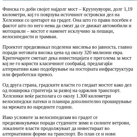
Финска го доби својот најдолг мост – Круунувуори, долг 1,19
километри, кој го поврзува источниот островски дел на
Хелсинки со центарот на градот. Она што го прави посебен е
фактот што по него нема да смеат да се движат автомобили и
мотоцикли – мостот е наменет исклучиво за пешаци,
велосипедисти и трамваи.
Проектот предизвикал поделени мислења во јавноста, главно
поради неговата висока цена од околу 320 милиони евра.
Критичарите сметаат дека инвестицијата е преголема за мост
кој не го користи класичниот сообраќај, предлагајќи
алтернативи како подобрување на постојната инфраструктура
или фериботски превоз.
Од друга страна, градските власти го гледаат мостот како дел
од поширока стратегија за развој на одржлив транспорт.
Хелсинки веќе располага со околу 1.300 километри
велосипедски патеки и планира дополнително проширување
на мрежата во наредните години.
Иако условите за велосипедизам во градот се
предизвикувачки поради студените зими и силните ветрови,
локалните власти продолжуваат да инвестираат во
алтернативни форми на транспорт. Во план се и нови