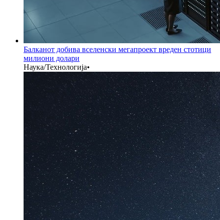
Балканот добива вселенски мегапроект вреден стотици
милиони долари
Наука/Технологија
•