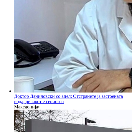
Доктор Даниловски со апел: Отстранете ја застоената
вода, ризикот е сериозен
Македонија
•