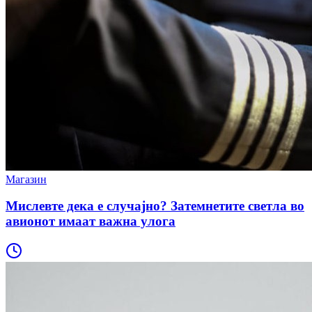
Магазин
Мислевте дека е случајно? Затемнетите светла во
авионот имаат важна улога