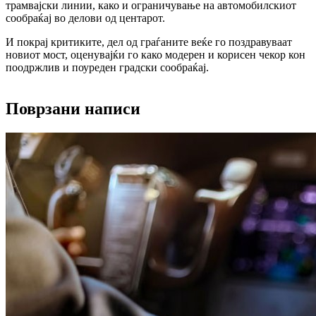
трамвајски линии, како и ограничување на автомобилскиот
сообраќај во делови од центарот.
И покрај критиките, дел од граѓаните веќе го поздравуваат
новиот мост, оценувајќи го како модерен и корисен чекор кон
поодржлив и поуреден градски сообраќај.
Поврзани написи