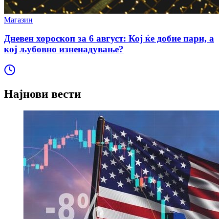
Магазин
Дневен хороскоп за 6 август: Кој ќе добие пари, а
кој љубовно изненадување?
Најнови вести