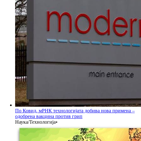
По Ковид, мРНК технологијата добива нова примена –
одобрена вакцина против грип
Наука/Технологија
•