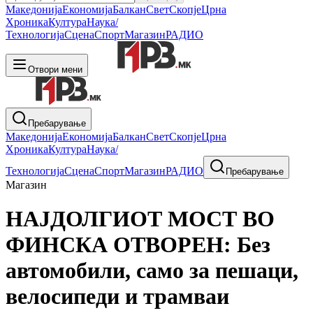
Македонија
Економија
Балкан
Свет
Скопје
Црна
Хроника
Култура
Наука/
Технологија
Сцена
Спорт
Магазин
РАДИО
Отвори мени
Пребарување
Македонија
Економија
Балкан
Свет
Скопје
Црна
Хроника
Култура
Наука/
Технологија
Сцена
Спорт
Магазин
РАДИО
Пребарување
Магазин
НАЈДОЛГИОТ МОСТ ВО
ФИНСКА ОТВОРЕН: Без
автомобили, само за пешаци,
велосипеди и трамваи