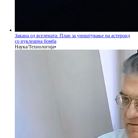
Закана од вселената: План за уништување на астероид
со нуклеарна бомба
Наука/Технологија
•