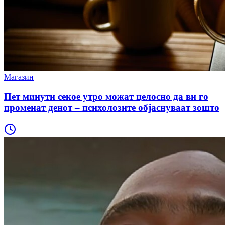
Магазин
Пет минути секое утро можат целосно да ви го
променат денот – психолозите објаснуваат зошто