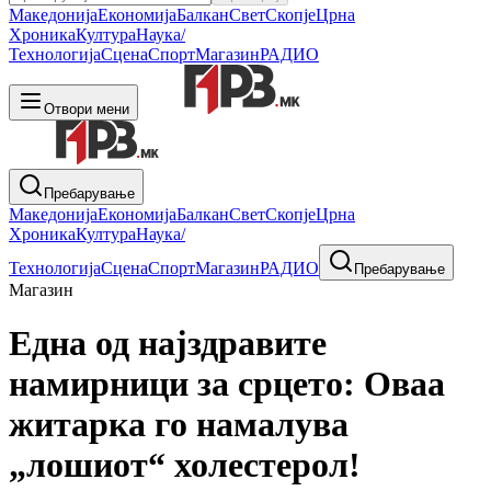
Македонија
Економија
Балкан
Свет
Скопје
Црна
Хроника
Култура
Наука/
Технологија
Сцена
Спорт
Магазин
РАДИО
Отвори мени
Пребарување
Македонија
Економија
Балкан
Свет
Скопје
Црна
Хроника
Култура
Наука/
Технологија
Сцена
Спорт
Магазин
РАДИО
Пребарување
Магазин
Една од најздравите
намирници за срцето: Оваа
житарка го намалува
„лошиот“ холестерол!