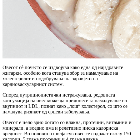
Овесот сè почесто се издвојува како една од најздравите
житарки, особено кога станува збор за намалување на
холестеролот и подобрување на здравјето на
кардиоваскуларниот систем.
Според нутриционистички истражувања, редовната
консумација на овес може да придонесе за намалување на
вкупниот и LDL, познат како „лош“ холестерол, со што се
намалува ризикот од срцеви заболувања.
Овесот е цело зрно богато со влакна, протеини, витамини и
минерали, а воедно има и релативно ниска калориска
вредност. Во половина шолја сув овес се содржат околу 150
калории, 5 грама протеини и 4 грама влакна.