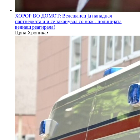
ХОРОР ВО ДОМОТ: Велешанец ја нападнал
партнерката и ѝ се заканувал со нож - полицијата
веднаш реагирала!
Црна Хроника
•