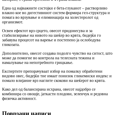
Една од најважните состојки е бета-глуканот – растворливо
влакно кое во дигестивниот систем формира гел-структура и
помага во врзување и елиминација на холестеролот од
организмот.
Освен ефектот врз срцето, овесот придонесува и за
стабилизирање на нивото на шеќер во крвта, бидејќи го
забавува процесот на варење и постепено ја ослободува
гликозата.
Дополнително, овесот создава подолго чувство на ситост, што
може да помогне во контрола на телесната тежина и
намалување на непотребното грицкање.
Експертите препорачуваат избор на помалку обработени
видови овес, бидејќи тие имаат понизок гликемиски индекс и
помало влијание врз наглите скокови на шеќерот во крвта.
Како дел од балансирана исхрана, овесот најдобро се
комбинира со овошје, јаткасти плодови, зеленчук и редовна
физичка активност.
Поврзани написи