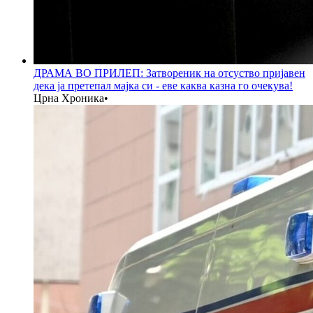
ДРАМА ВО ПРИЛЕП: Затвореник на отсуство пријавен
дека ја претепал мајка си - еве каква казна го очекува!
Црна Хроника
•