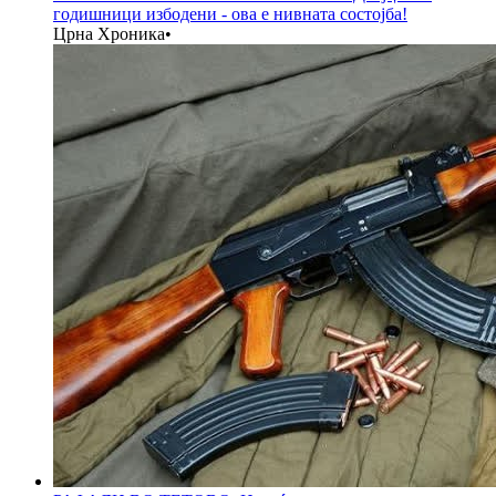
годишници избодени - ова е нивната состојба!
Црна Хроника
•