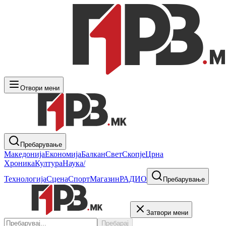
Отвори мени
Пребарување
Македонија
Економија
Балкан
Свет
Скопје
Црна
Хроника
Култура
Наука/
Технологија
Сцена
Спорт
Магазин
РАДИО
Пребарување
Затвори мени
Пребарај