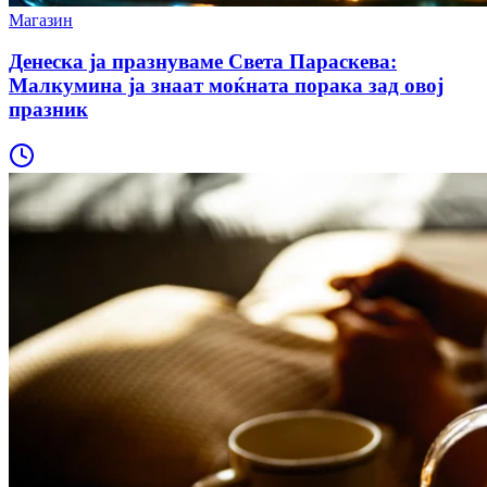
Магазин
Денеска ја празнуваме Света Параскева:
Малкумина ја знаат моќната порака зад овој
празник