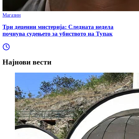
Магазин
Три децении мистерија: Следната недела
почнува судењето за убиството на Тупак
Најнови вести