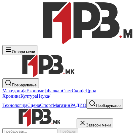
Отвори мени
Пребарување
Македонија
Економија
Балкан
Свет
Скопје
Црна
Хроника
Култура
Наука/
Технологија
Сцена
Спорт
Магазин
РАДИО
Пребарување
Затвори мени
Пребарај