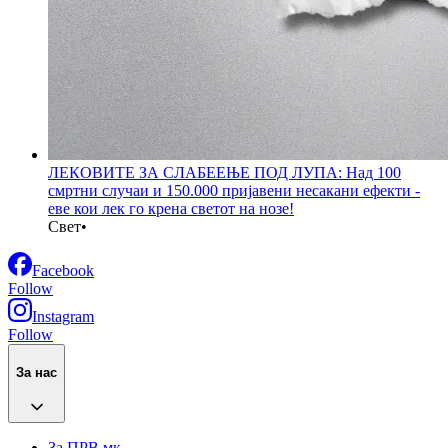
ЛЕКОВИТЕ ЗА СЛАБЕЕЊЕ ПОД ЛУПА: Над 100
смртни случаи и 150.000 пријавени несакани ефекти -
еве кои лек го крена светот на нозе!
Свет
•
Facebook
Follow
Instagram
Follow
За нас
За ПРВ.мк