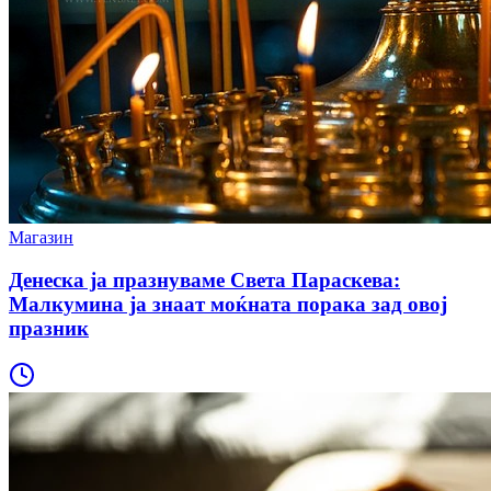
Магазин
Денеска ја празнуваме Света Параскева:
Малкумина ја знаат моќната порака зад овој
празник