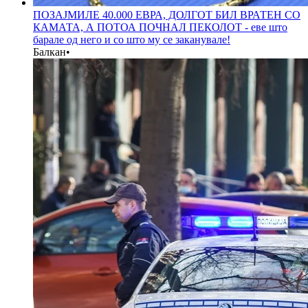
ПОЗАЈМИЛЕ 40.000 ЕВРА, ДОЛГОТ БИЛ ВРАТЕН СО
КАМАТА, А ПОТОА ПОЧНАЛ ПЕКОЛОТ - еве што
барале од него и со што му се заканувале!
Балкан
•