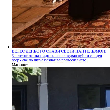
ВЕЛЕС ДЕНЕС ГО СЛАВИ СВЕТИ ПАНТЕЛЕЈМОН:
Заштитникот на градот кои ги лекувал луѓето со еден
збор - еве по што е познат во православието!
Магазин
•