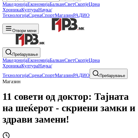
Македонија
Економија
Балкан
Свет
Скопје
Црна
Хроника
Култура
Наука/
Технологија
Сцена
Спорт
Магазин
РАДИО
Отвори мени
Пребарување
Македонија
Економија
Балкан
Свет
Скопје
Црна
Хроника
Култура
Наука/
Технологија
Сцена
Спорт
Магазин
РАДИО
Пребарување
Магазин
11 совети од доктор: Тајната
на шеќерот - скриени замки и
здрави замени!