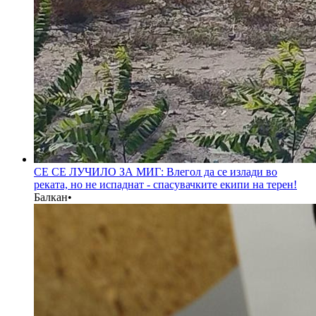
СЕ СЕ ЛУЧИЛО ЗА МИГ: Влегол да се излади во
реката, но не испаднат - спасувачките екипи на терен!
Балкан
•