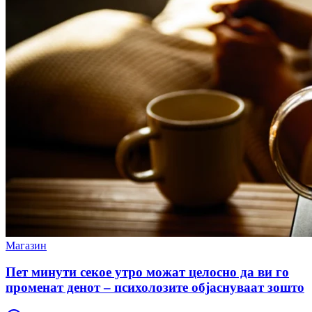
Магазин
Пет минути секое утро можат целосно да ви го
променат денот – психолозите објаснуваат зошто