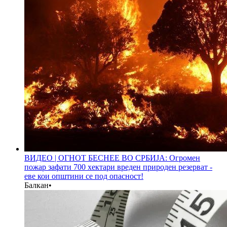
ВИДЕО | ОГНОТ БЕСНЕЕ ВО СРБИЈА: Огромен
пожар зафати 700 хектари вреден природен резерват -
еве кои општини се под опасност!
Балкан
•