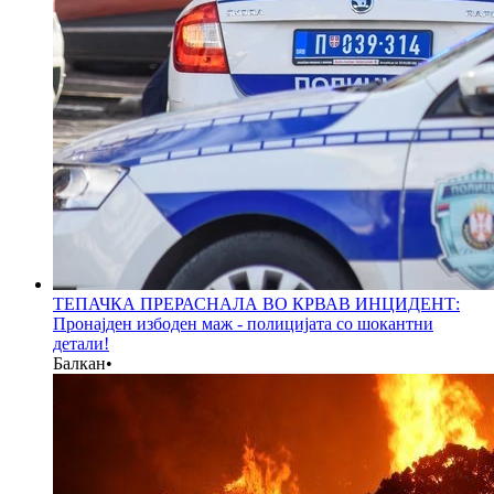
ТЕПАЧКА ПРЕРАСНАЛА ВО КРВАВ ИНЦИДЕНТ:
Пронајден избоден маж - полицијата со шокантни
детали!
Балкан
•