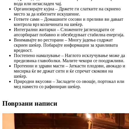
вода или незасладен чај.
Организирајте кујна – Држете ги слатките на скриено
место за да избегнете искушение.
Гответе сами – Домашните сосови и преливи ви даваат
контрола врз количината на шеќер.
Интегрални житарки – Сложените јаглехидрати се
апсорбираат побавно и обезбедуваат стабилна енергија.
Внимавајте во ресторани – Многу јадења содржат
скриен шеќер. Побарајте информации за хранливата
вредност.
Постепено намалување – Наглото исклучување може да
предизвика главоболки. Малите чекори се поодржливи.
Протеини и здрави масти – Јаткасти плодови, авокадо и
мисирка ќе ве држат сити и ќе спречат скокови на
шеќер.
Природни вкусови – Засладете со овошје, портокал или
мед наместо со рафиниран шеќер.
Поврзани написи