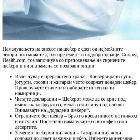
Намалувањето на внесот на шеќер е еден од најмоќните 
чекори што можете да ги преземете за подобро здравје. Според 
Health.com, тоа започнува со препознавање на скриените 
шеќери и нивна замена со поздрави опции.
Избегнувајте преработена храна – Конзервирани супи,
јогурти, сосови и житарки често содржат додаден шеќер.
Проверувајте етикети и одбирајте интегрални
намирници.
Читајте декларации – Шеќерот може да се крие под
имиња како фруктоза, меласа или сируп од пченка.
Внимавајте на „додадени шеќери“.
Ограничете бел шеќер – Брзо го крева нивото на гликоза
и инсулин. Постепено намалувајте го во кафето или
десертите.
Заменете шеќерни пијалоци – Газирани пијалоци
содржат до девет лажички шеќер. Изберете минерална