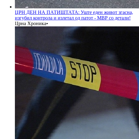
ЦРН ДЕН НА ПАТИШТАТА: Уште еден живот згасна,
изгубил контрола и излетал од патот - МВР со детали!
Црна Хроника
•