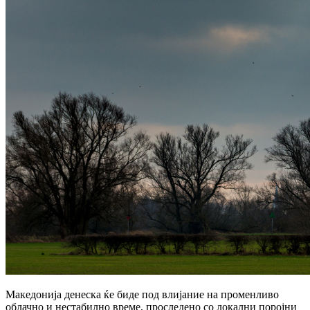
Македонија денеска ќе биде под влијание на променливо
облачно и нестабилно време, проследено со локални поројни