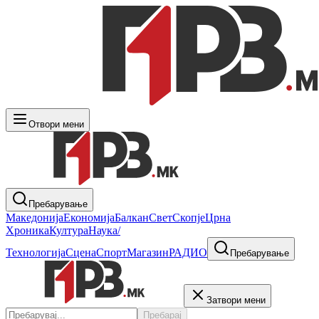
Отвори мени
Пребарување
Македонија
Економија
Балкан
Свет
Скопје
Црна
Хроника
Култура
Наука/
Технологија
Сцена
Спорт
Магазин
РАДИО
Пребарување
Затвори мени
Пребарај