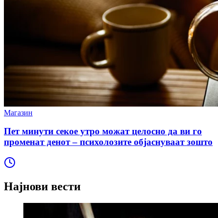
Магазин
Пет минути секое утро можат целосно да ви го
променат денот – психолозите објаснуваат зошто
Најнови вести