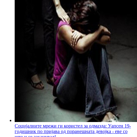
Социјалните мрежи ги користел за одмазда: Уапсен 19-
годишник по пријава од поранешната девојка - еве со
што и се заканувал!