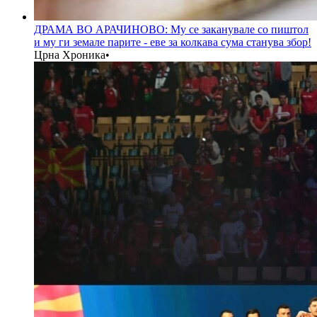
ДРАМА ВО АРАЧИНОВО: Му се заканувале со пиштол
и му ги земале парите - еве за колкава сума станува збор!
Црна Хроника
•