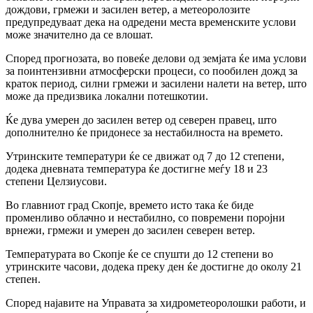
дождови, грмежи и засилен ветер, а метеоролозите
предупредуваат дека на одредени места временските услови
може значително да се влошат.
Според прогнозата, во повеќе делови од земјата ќе има услови
за поинтензивни атмосферски процеси, со пообилен дожд за
краток период, силни грмежи и засилени налети на ветер, што
може да предизвика локални потешкотии.
Ќе дува умерен до засилен ветер од северен правец, што
дополнително ќе придонесе за нестабилноста на времето.
Утринските температури ќе се движат од 7 до 12 степени,
додека дневната температура ќе достигне меѓу 18 и 23
степени Целзиусови.
Во главниот град Скопје, времето исто така ќе биде
променливо облачно и нестабилно, со повремени поројни
врнежи, грмежи и умерен до засилен северен ветер.
Температурата во Скопје ќе се спушти до 12 степени во
утринските часови, додека преку ден ќе достигне до околу 21
степен.
Според најавите на Управата за хидрометеоролошки работи, и