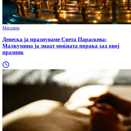
Магазин
Денеска ја празнуваме Света Параскева:
Малкумина ја знаат моќната порака зад овој
празник