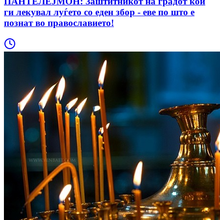
ПАНТЕЛЕЈМОН: Заштитникот на градот кои
ги лекувал луѓето со еден збор - еве по што е
познат во православието!