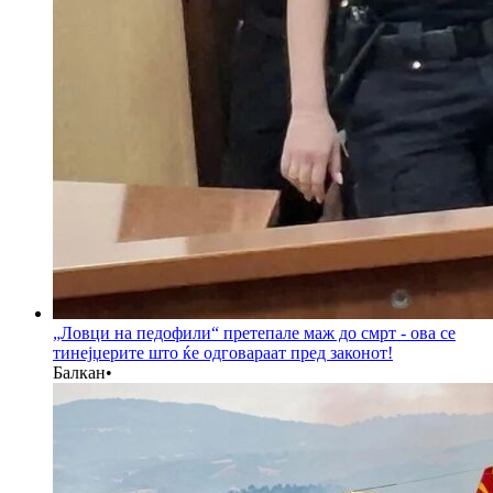
„Ловци на педофили“ претепале маж до смрт - ова се
тинејџерите што ќе одговараат пред законот!
Балкан
•