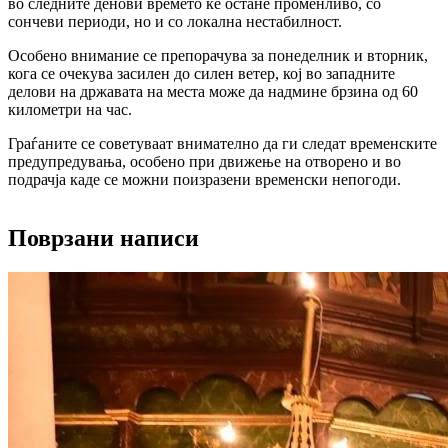
во следните денови времето ќе остане променливо, со
сончеви периоди, но и со локална нестабилност.
Особено внимание се препорачува за понеделник и вторник,
кога се очекува засилен до силен ветер, кој во западните
делови на државата на места може да надмине брзина од 60
километри на час.
Граѓаните се советуваат внимателно да ги следат временските
предупредувања, особено при движење на отворено и во
подрачја каде се можни поизразени временски непогоди.
Поврзани написи