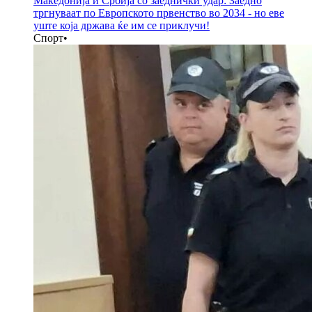
Македонија и Србија со заеднички удар: Заедно
тргнуваат по Европското првенство во 2034 - но еве
уште која држава ќе им се приклучи!
Спорт
•