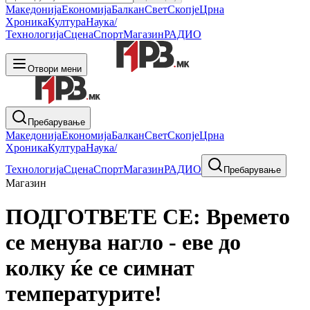
Македонија
Економија
Балкан
Свет
Скопје
Црна
Хроника
Култура
Наука/
Технологија
Сцена
Спорт
Магазин
РАДИО
Отвори мени
Пребарување
Македонија
Економија
Балкан
Свет
Скопје
Црна
Хроника
Култура
Наука/
Технологија
Сцена
Спорт
Магазин
РАДИО
Пребарување
Магазин
ПОДГОТВЕТЕ СЕ: Времето
се менува нагло - еве до
колку ќе се симнат
температурите!