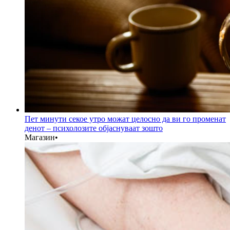
Пет минути секое утро можат целосно да ви го променат
денот – психолозите објаснуваат зошто
Магазин
•