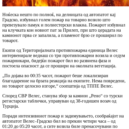
Ноќеска нешто по полноќ, на делницата од автопатот кај
Градско, избувнал голем пожар на товарно возило што
превезувало памук и полиестерски влакна. Пожарот избувнал
на клучката кон новиот пат за Прилеп, при што церадата на
камионот прва се запалила, а пламенот брзо се проширил по
товарот.
Екипи од Територијалната противпожарна единица Велес
интервенирале веднаш со три противпожарни возила и седум
пожарникари, бидејќи пожарот бил во развиена фаза и
постоела опасност да се прошири на околната вегетација.
„По дојава во 00:35 часот, пожарот беше локализиран
благодарение на брзата реакција на екипите. Нема повредени,
но товарот целосно изгоре,“ соопштија од ТППЕ Велес.
Според СВР Велес, станува збор за камион „Рено“ со турски
регистарски таблички, управуван од 38-годишен возач од
Турција.
Поради интензивниот пожар и задимувањето, сообраќајот на
автопатот Велес–Градско бил во прекин четири часа – од
01:20 до 05:20 часот, а сите возила биле пренасочувани по