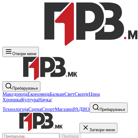
Отвори мени
Пребарување
Македонија
Економија
Балкан
Свет
Скопје
Црна
Хроника
Култура
Наука/
Технологија
Сцена
Спорт
Магазин
РАДИО
Пребарување
Затвори мени
Пребарај