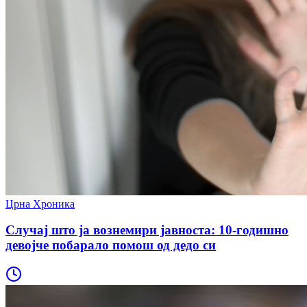
Црна Хроника
Случај што ја вознемири јавноста: 10-годишно
девојче побарало помош од дедо си