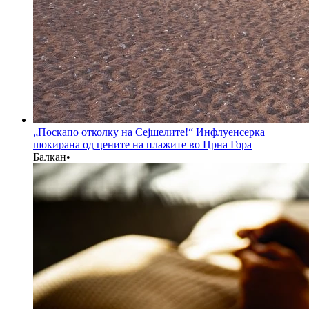
„Поскапо отколку на Сејшелите!“ Инфлуенсерка
шокирана од цените на плажите во Црна Гора
Балкан
•