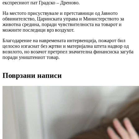
експресниот пат Градско – Дреново.
На местото присуствувале и претставници од Јавното
обвинителство, Царинската управа и Министерството за
животна средина, поради чувствителноста на товарот и
можните последици врз воздухот.
Благодарение на навремената интервенција, пожарот бил
целосно изгаснат без жртви и материјална штета надвор од
возилото, но возачот претрпел значителна финансиска загуба
поради уништениот товар.
Поврзани написи