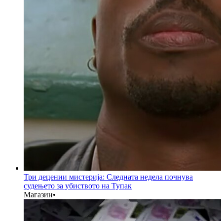
Три децении мистерија: Следната недела почнува
судењето за убиството на Тупак
Магазин
•