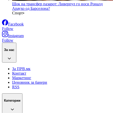
Шок на трансфер пазарот: Ливерпул го носи Роналд
Араухо од Барселона?
Спорт
•
Facebook
Follow
Instagram
Follow
За нас
За ПРВ.мк
Контакт
Маркетинг
Ценовник за банери
RSS
Категории