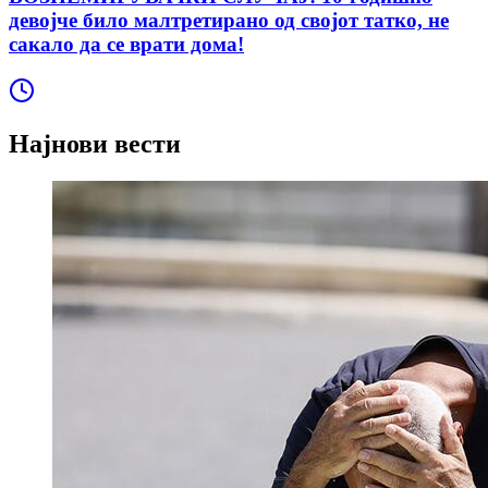
девојче било малтретирано од својот татко, не
сакало да се врати дома!
Најнови вести