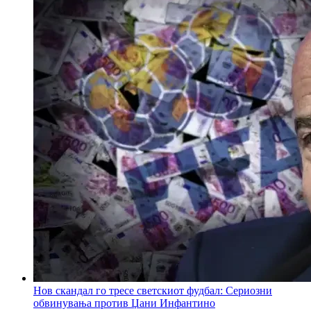
Нов скандал го тресе светскиот фудбал: Сериозни
обвинувања против Џани Инфантино