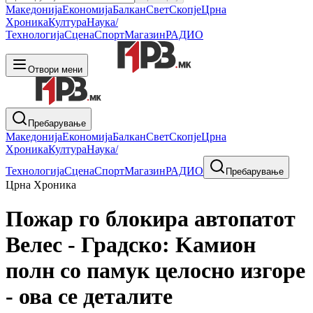
Македонија
Економија
Балкан
Свет
Скопје
Црна
Хроника
Култура
Наука/
Технологија
Сцена
Спорт
Магазин
РАДИО
Отвори мени
Пребарување
Македонија
Економија
Балкан
Свет
Скопје
Црна
Хроника
Култура
Наука/
Технологија
Сцена
Спорт
Магазин
РАДИО
Пребарување
Црна Хроника
Пожар го блокира автопатот
Велес - Градско: Kамион
полн со памук целосно изгоре
- ова се деталите