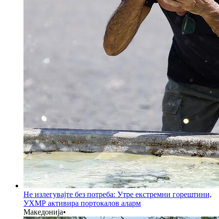
Не излегувајте без потреба: Утре екстремни горештини,
УХМР активира портокалов аларм
Македонија
•