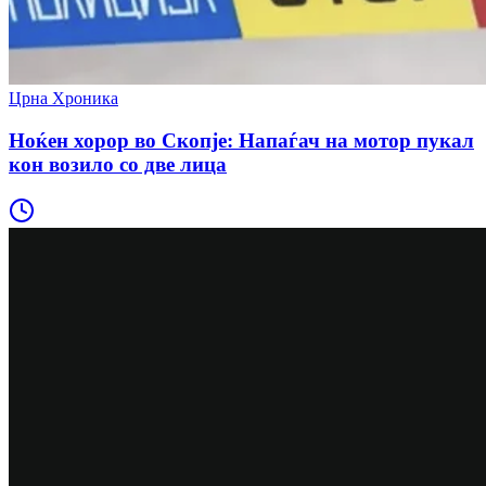
Црна Хроника
Ноќен хорор во Скопје: Напаѓач на мотор пукал
кон возило со две лица