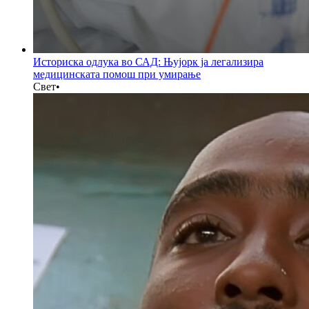
Историска одлука во САД: Њујорк ја легализира
медицинската помош при умирање
Свет
•