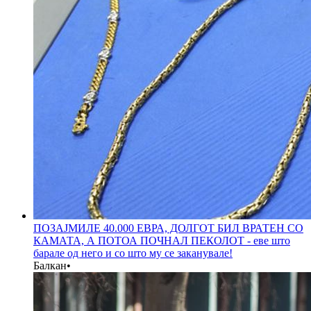
ПОЗАЈМИЛЕ 40.000 ЕВРА, ДОЛГОТ БИЛ ВРАТЕН СО
КАМАТА, А ПОТОА ПОЧНАЛ ПЕКОЛОТ - еве што
барале од него и со што му се заканувале!
Балкан
•