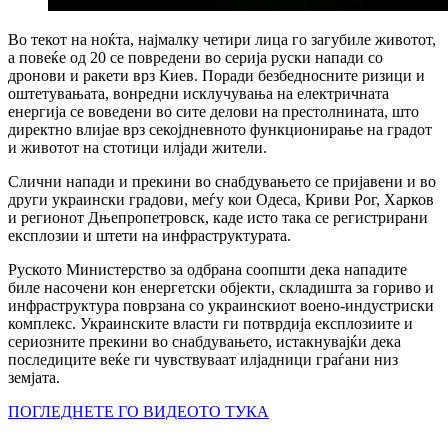
Во текот на ноќта, најмалку четири лица го загубиле животот,
а повеќе од 20 се повредени во серија руски напади со
дронови и ракети врз Киев. Поради безбедносните ризици и
оштетувањата, вонредни исклучувања на електричната
енергија се воведени во сите делови на престолнината, што
директно влијае врз секојдневното функционирање на градот
и животот на стотици илјади жители.
Слични напади и прекини во снабдувањето се пријавени и во
други украински градови, меѓу кои Одеса, Криви Рог, Харков
и регионот Дњепропетровск, каде исто така се регистрирани
експлозии и штети на инфраструктурата.
Руското Министерство за одбрана соопшти дека нападите
биле насочени кон енергетски објекти, складишта за гориво и
инфраструктура поврзана со украинскиот воено-индустриски
комплекс. Украинските власти ги потврдија експлозиите и
сериозните прекини во снабдувањето, истакнувајќи дека
последиците веќе ги чувствуваат илјадници граѓани низ
земјата.
ПОГЛЕДНЕТЕ ГО ВИДЕОТО ТУКА