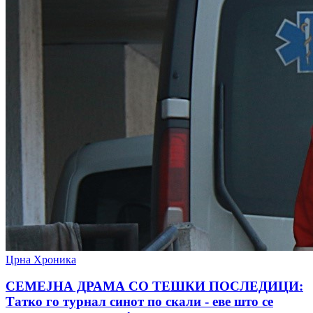
Црна Хроника
СЕМЕЈНА ДРАМА СО ТЕШКИ ПОСЛЕДИЦИ:
Татко го турнал синот по скали - еве што се