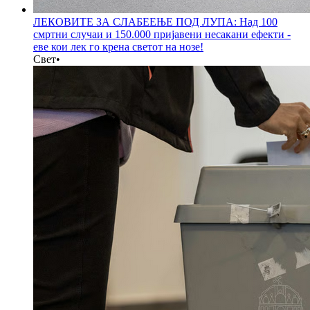
ЛЕКОВИТЕ ЗА СЛАБЕЕЊЕ ПОД ЛУПА: Над 100
смртни случаи и 150.000 пријавени несакани ефекти -
еве кои лек го крена светот на нозе!
Свет
•