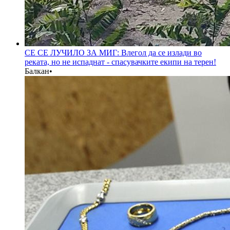
СЕ СЕ ЛУЧИЛО ЗА МИГ: Влегол да се излади во
реката, но не испаднат - спасувачките екипи на терен!
Балкан
•