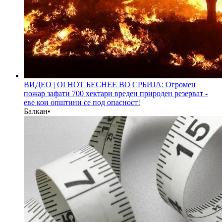
ВИДЕО | ОГНОТ БЕСНЕЕ ВО СРБИЈА: Огромен
пожар зафати 700 хектари вреден природен резерват -
еве кои општини се под опасност!
Балкан
•