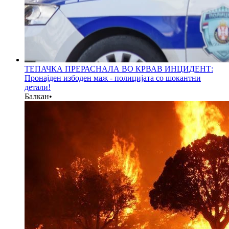
ТЕПАЧКА ПРЕРАСНАЛА ВО КРВАВ ИНЦИДЕНТ:
Пронајден избоден маж - полицијата со шокантни
детали!
Балкан
•