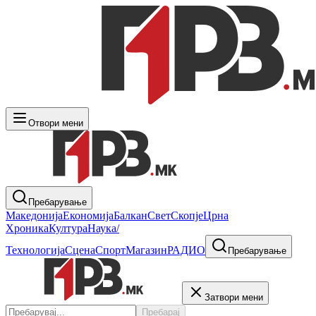
Отвори мени
Пребарување
Македонија
Економија
Балкан
Свет
Скопје
Црна
Хроника
Култура
Наука/
Технологија
Сцена
Спорт
Магазин
РАДИО
Пребарување
Затвори мени
Пребарај