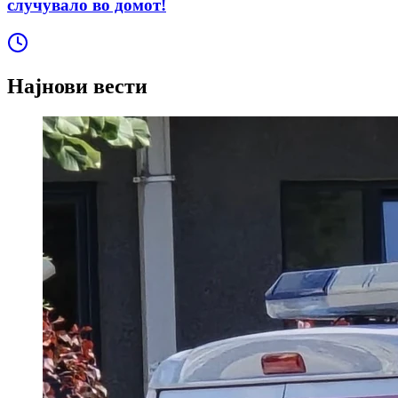
случувало во домот!
Најнови вести