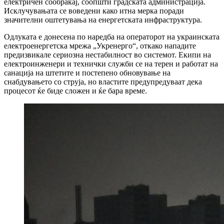
електричен сообраќај, соопшти градската администрација.
Исклучувањата се воведени како итна мерка поради
значителни оштетувања на енергетската инфраструктура.
Одлуката е донесена по наредба на операторот на украинската
електроенергетска мрежа „Укренерго“, откако нападите
предизвикале сериозна нестабилност во системот. Екипи на
електроинженери и технички служби се на терен и работат на
санација на штетите и постепено обновување на
снабдувањето со струја, но властите предупредуваат дека
процесот ќе биде сложен и ќе бара време.