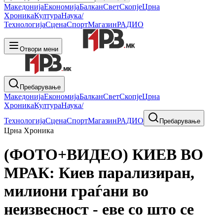
Македонија
Економија
Балкан
Свет
Скопје
Црна
Хроника
Култура
Наука/
Технологија
Сцена
Спорт
Магазин
РАДИО
Отвори мени
Пребарување
Македонија
Економија
Балкан
Свет
Скопје
Црна
Хроника
Култура
Наука/
Технологија
Сцена
Спорт
Магазин
РАДИО
Пребарување
Црна Хроника
(ФОТО+ВИДЕО) КИЕВ ВО
МРАК: Киев парализиран,
милиони граѓани во
неизвесност - еве со што се