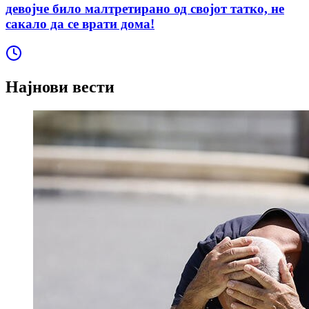
девојче било малтретирано од својот татко, не
сакало да се врати дома!
Најнови вести