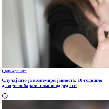
Црна Хроника
Случај што ја вознемири јавноста: 10-годишно
девојче побарало помош од дедо си