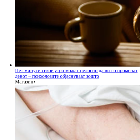
Пет минути секое утро можат целосно да ви го променат
денот – психолозите објаснуваат зошто
Магазин
•