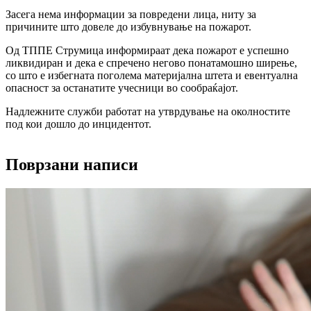
Засега нема информации за повредени лица, ниту за
причините што довеле до избувнување на пожарот.
Од ТППЕ Струмица информираат дека пожарот е успешно
ликвидиран и дека е спречено негово понатамошно ширење,
со што е избегната поголема материјална штета и евентуална
опасност за останатите учесници во сообраќајот.
Надлежните служби работат на утврдување на околностите
под кои дошло до инцидентот.
Поврзани написи