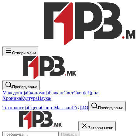
Отвори мени
Пребарување
Македонија
Економија
Балкан
Свет
Скопје
Црна
Хроника
Култура
Наука/
Технологија
Сцена
Спорт
Магазин
РАДИО
Пребарување
Затвори мени
Пребарај