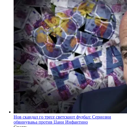
Нов скандал го тресе светскиот фудбал: Сериозни
обвинувања против Џани Инфантино