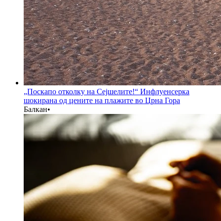
„Поскапо отколку на Сејшелите!“ Инфлуенсерка
шокирана од цените на плажите во Црна Гора
Балкан
•