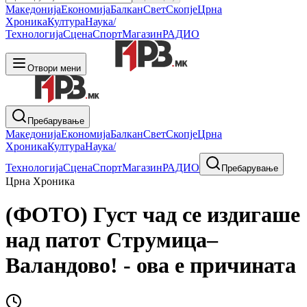
Македонија
Економија
Балкан
Свет
Скопје
Црна
Хроника
Култура
Наука/
Технологија
Сцена
Спорт
Магазин
РАДИО
Отвори мени
Пребарување
Македонија
Економија
Балкан
Свет
Скопје
Црна
Хроника
Култура
Наука/
Технологија
Сцена
Спорт
Магазин
РАДИО
Пребарување
Црна Хроника
(ФОТО) Густ чад се издигаше
над патот Струмица–
Валандово! - ова е причината