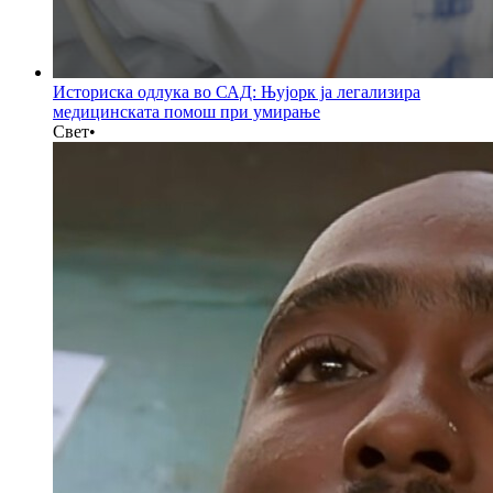
Историска одлука во САД: Њујорк ја легализира
медицинската помош при умирање
Свет
•