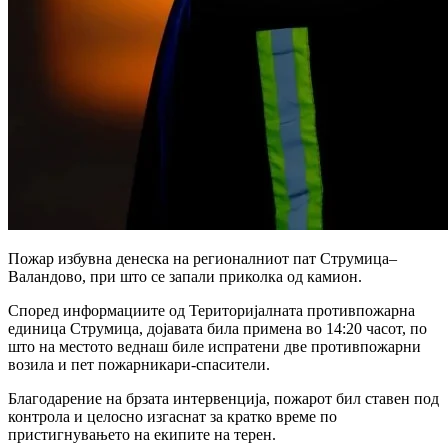
Пожар избувна денеска на регионалниот пат Струмица–
Валандово, при што се запали приколка од камион.
Според информациите од Територијалната противпожарна
единица Струмица, дојавата била примена во 14:20 часот, по
што на местото веднаш биле испратени две противпожарни
возила и пет пожарникари-спасители.
Благодарение на брзата интервенција, пожарот бил ставен под
контрола и целосно изгаснат за кратко време по
пристигнувањето на екипите на терен.