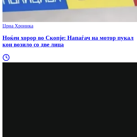
Црна Хроника
Ноќен хорор во Скопје: Напаѓач на мотор пукал
кон возило со две лица