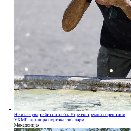
Не излегувајте без потреба: Утре екстремни горештини,
УХМР активира портокалов аларм
Македонија
•