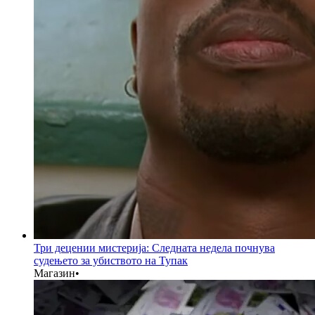
Три децении мистерија: Следната недела почнува
судењето за убиството на Тупак
Магазин
•