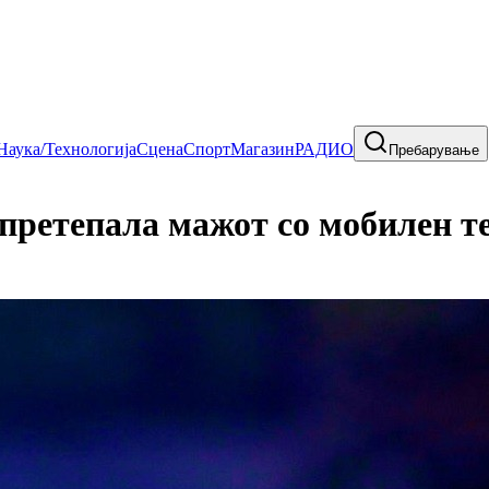
Наука/Технологија
Сцена
Спорт
Магазин
РАДИО
Пребарување
претепала мажот со мобилен т