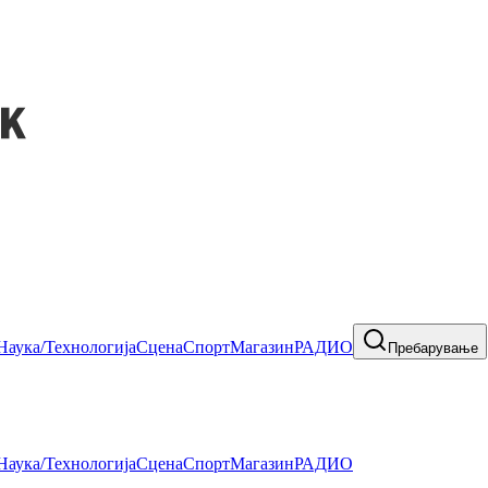
Наука/Технологија
Сцена
Спорт
Магазин
РАДИО
Пребарување
Наука/Технологија
Сцена
Спорт
Магазин
РАДИО