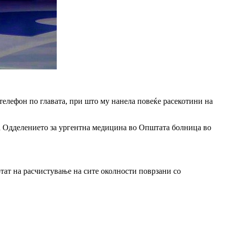
телефон по главата, при што му нанела повеќе расекотини на
а Одделението за ургентна медицина во Општата болница во
отат на расчистување на сите околности поврзани со