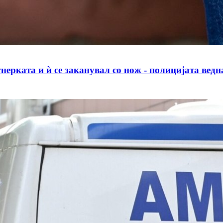
ката и ѝ се заканувал со нож - полицијата ведн