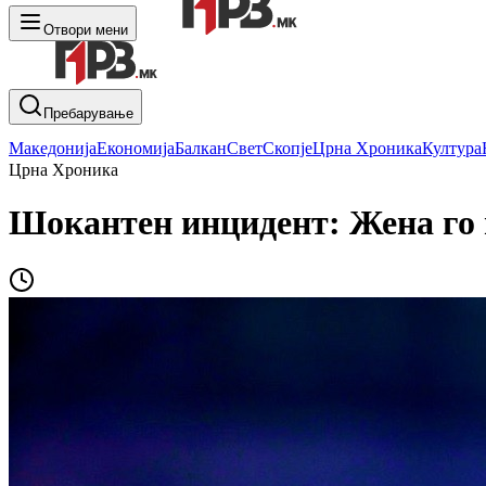
Отвори мени
Пребарување
Македонија
Економија
Балкан
Свет
Скопје
Црна Хроника
Култура
Црна Хроника
Шокантен инцидент: Жена го 