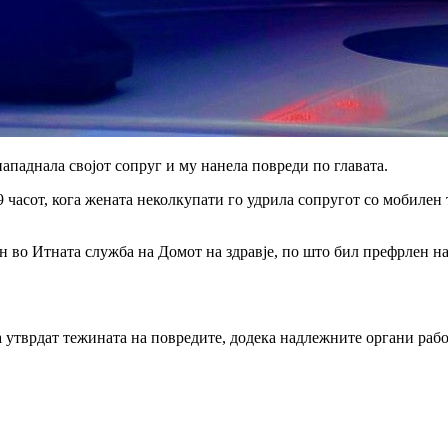
ападнала својот сопруг и му нанела повреди по главата.
часот, кога жената неколкупати го удрила сопругот со мобилен 
 во Итната служба на Домот на здравје, по што бил префрлен н
ја утврдат тежината на повредите, додека надлежните органи раб