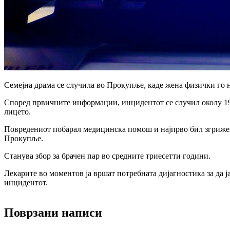
Семејна драма се случила во Прокупље, каде жена физички го н
Според првичните информации, инцидентот се случил околу 19 
лицето.
Повредениот побарал медицинска помош и најпрво бил згрижен
Прокупље.
Станува збор за брачен пар во средните триесетти години.
Лекарите во моментов ја вршат потребната дијагностика за да 
инцидентот.
Поврзани написи