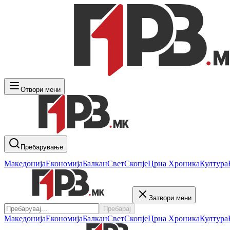
Отвори мени
Пребарување
Македонија
Економија
Балкан
Свет
Скопје
Црна Хроника
Култура
Затвори мени
Пребарај
Македонија
Економија
Балкан
Свет
Скопје
Црна Хроника
Култура