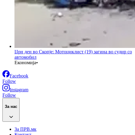
Црн ден во Скопје: Мотоциклист (19) загина во судир со
автомобил
Економија
•
Facebook
Follow
Instagram
Follow
За нас
За ПРВ.мк
Контакт