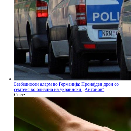
Безбедносен аларм во Германија: Пронајден дрон со
семтекс во близина на украински „Антонов“
Свет
•