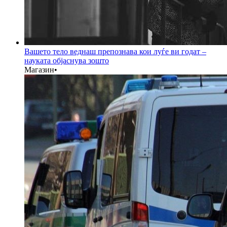
Вашето тело веднаш препознава кои луѓе ви годат –
науката објаснува зошто
Магазин
•