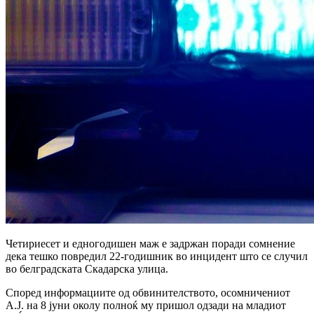
Четириесет и едногодишен маж е задржан поради сомнение
дека тешко повредил 22-годишник во инцидент што се случил
во белградската Скадарска улица.
Според информациите од обвинителството, осомничениот
А.Ј. на 8 јуни околу полноќ му пришол одзади на младиот