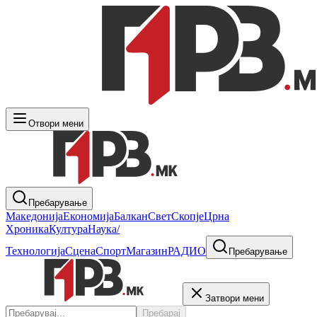
Отвори мени
Пребарување
Македонија
Економија
Балкан
Свет
Скопје
Црна
Хроника
Култура
Наука/
Технологија
Сцена
Спорт
Магазин
РАДИО
Пребарување
Затвори мени
Пребарај