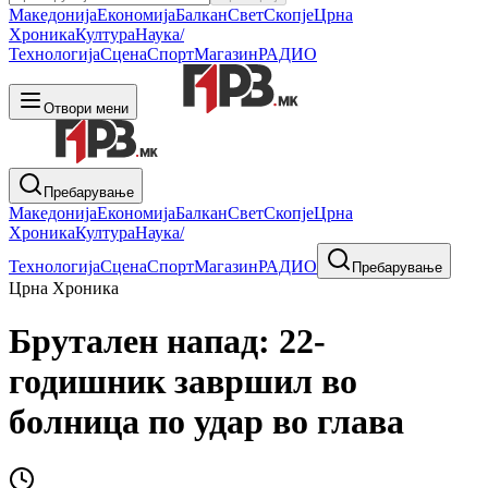
Македонија
Економија
Балкан
Свет
Скопје
Црна
Хроника
Култура
Наука/
Технологија
Сцена
Спорт
Магазин
РАДИО
Отвори мени
Пребарување
Македонија
Економија
Балкан
Свет
Скопје
Црна
Хроника
Култура
Наука/
Технологија
Сцена
Спорт
Магазин
РАДИО
Пребарување
Црна Хроника
Брутален напад: 22-
годишник завршил во
болница по удар во глава