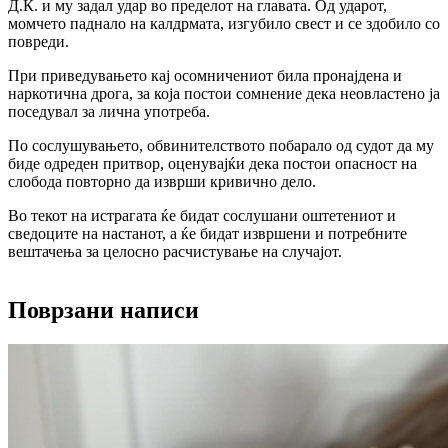
Д.Ќ. и му задал удар во пределот на главата. Од ударот,
момчето паднало на калдрмата, изгубило свест и се здобило со
повреди.
При приведувањето кај осомничениот била пронајдена и
наркотична дрога, за која постои сомнение дека неовластено ја
поседувал за лична употреба.
По сослушувањето, обвинителството побарало од судот да му
биде одреден притвор, оценувајќи дека постои опасност на
слобода повторно да изврши кривично дело.
Во текот на истрагата ќе бидат сослушани оштетениот и
сведоците на настанот, а ќе бидат извршени и потребните
вештачења за целосно расчистување на случајот.
Поврзани написи