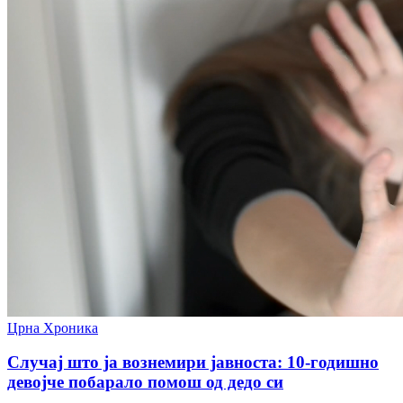
Црна Хроника
Случај што ја вознемири јавноста: 10-годишно
девојче побарало помош од дедо си