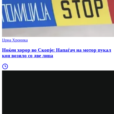
Црна Хроника
Ноќен хорор во Скопје: Напаѓач на мотор пукал
кон возило со две лица