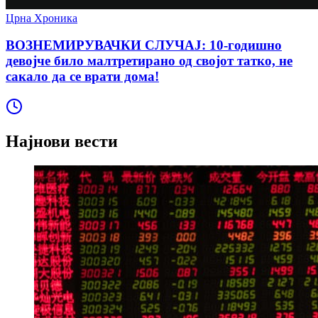
Црна Хроника
ВОЗНЕМИРУВАЧКИ СЛУЧАЈ: 10-годишно
девојче било малтретирано од својот татко, не
сакало да се врати дома!
Најнови вести