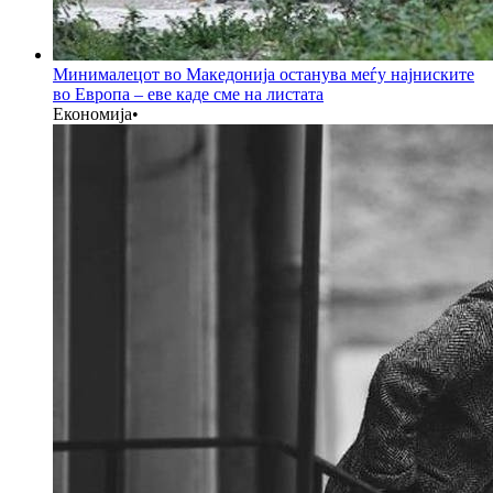
Минималецот во Македонија останува меѓу најниските
во Европа – еве каде сме на листата
Економија
•