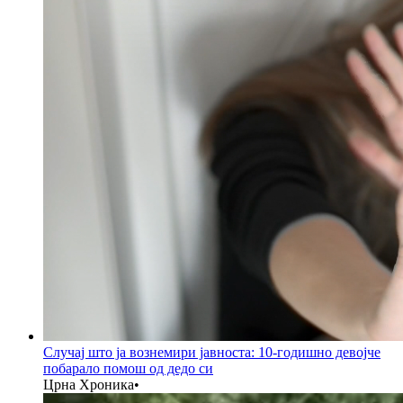
Случај што ја вознемири јавноста: 10-годишно девојче
побарало помош од дедо си
Црна Хроника
•