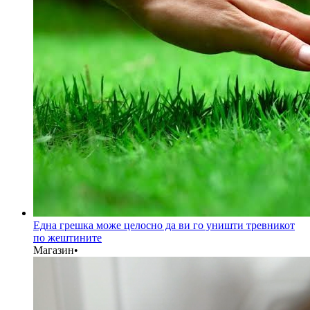
Една грешка може целосно да ви го уништи тревникот
по жештините
Магазин
•