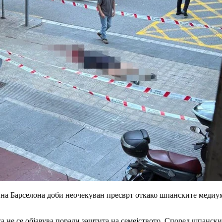
т на Барселона доби неочекуван пресврт откако шпанските медиуми
га не се објавува поради заштита на семејството. Според шпанск