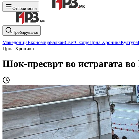
Отвори мени
Пребарување
Македонија
Економија
Балкан
Свет
Скопје
Црна Хроника
Култура
Црна Хроника
Шок-пресврт во истрагата во 