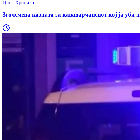
Црна Хроника
Зголемена казната за кавадарчанецот кој ја уби п