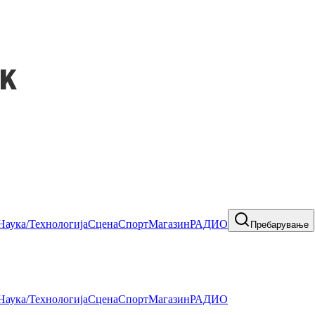
Наука/Технологија
Сцена
Спорт
Магазин
РАДИО
Пребарување
Наука/Технологија
Сцена
Спорт
Магазин
РАДИО