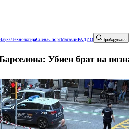
Наука/Технологија
Сцена
Спорт
Магазин
РАДИО
Пребарување
Барселона: Убиен брат на позна