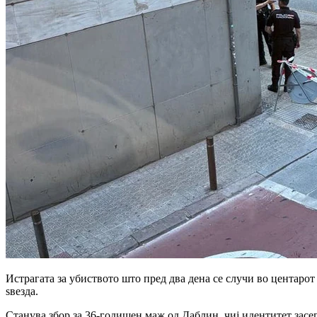
Истрагата за убиството што пред два дена се случи во центаро
ѕвезда.
Станува збор за 36-годишен маж од Даблин, чиј идентитет засе