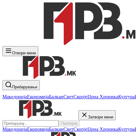
Отвори мени
Пребарување
Македонија
Економија
Балкан
Свет
Скопје
Црна Хроника
Култура
Затвори мени
Пребарај
Македонија
Економија
Балкан
Свет
Скопје
Црна Хроника
Култура