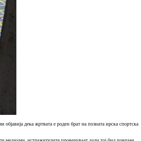
 објавија дека жртвата е роден брат на позната ирска спортска
ите медиуми, истражителите проверуваат дали тој бил поврзан