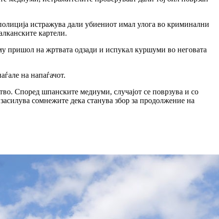
 полиција истражува дали убиениот имал улога во криминални
алканските картели.
 му пришол на жртвата одзади и испукал куршуми во неговата
аѓале на напаѓачот.
во. Според шпанските медиуми, случајот се поврзува и со
засилува сомнежите дека станува збор за продолжение на