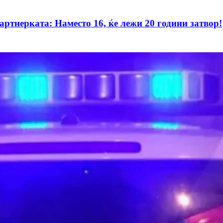
артнерката: Наместо 16, ќе лежи 20 години затвор!