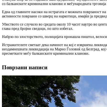
со балканските криминални кланови и меѓународната трговија 
Една од главните насоки на истрагата е можната поврзаност н
активности поврзани со шверц на наркотици, имајќи ја предви
Убиството се случило во средата околу 10 часот наутро во це
глава пред бројни сведоци, по што избегал.
Набрзо по злосторството, полицијата пронашла пиштол, велосип
Истражителите сметаат дека начинот на кој е извршена ликвид
неодамнешната ликвидација на Марио Ѓоловиќ од Белград, кој 
пресметките меѓу балканските криминални кланови.
Поврзани написи