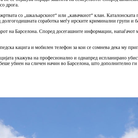
со дрога.
а жртвата со „шкаљарскиот“ или „кавачкиот“ клан. Каталонската
д долгогодишната соработка меѓу ирските криминални групи и б
нтарот на Барселона. Според досегашните информации, напаѓачот
едска кацига и мобилен телефон за кои се сомнева дека му прип
ацијата укажува на професионално и однапред испланирано убист
беше убиен на сличен начин во Барселона, што дополнително ги 