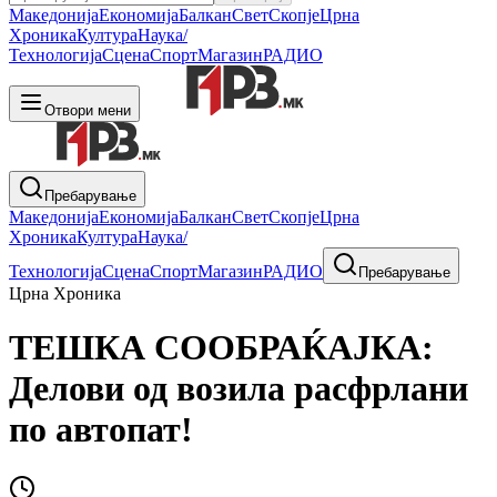
Македонија
Економија
Балкан
Свет
Скопје
Црна
Хроника
Култура
Наука/
Технологија
Сцена
Спорт
Магазин
РАДИО
Отвори мени
Пребарување
Македонија
Економија
Балкан
Свет
Скопје
Црна
Хроника
Култура
Наука/
Технологија
Сцена
Спорт
Магазин
РАДИО
Пребарување
Црна Хроника
ТЕШКА СООБРАЌАЈКА:
Делови од возила расфрлани
по автопат!