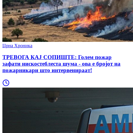
Црна Хроника
ТРЕВОГА КАЈ СОПИШТЕ: Голем пожар
зафати нискостеблеста шума - ова е бројот на
пожарникари што интервенираат!