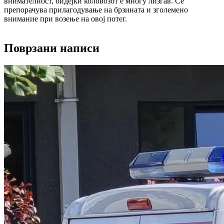
внимателност, бидејќи коловозот е многу лизгав. Се
препорачува прилагодување на брзината и зголемено
внимание при возење на овој потег.
Поврзани написи