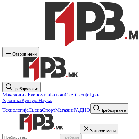
Отвори мени
Пребарување
Македонија
Економија
Балкан
Свет
Скопје
Црна
Хроника
Култура
Наука/
Технологија
Сцена
Спорт
Магазин
РАДИО
Пребарување
Затвори мени
Пребарај