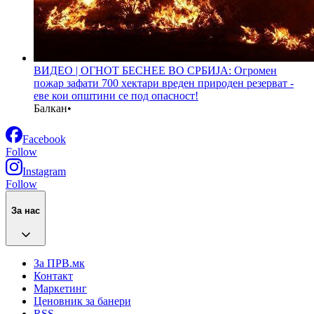
ВИДЕО | ОГНОТ БЕСНЕЕ ВО СРБИЈА: Огромен
пожар зафати 700 хектари вреден природен резерват -
еве кои општини се под опасност!
Балкан
•
Facebook
Follow
Instagram
Follow
За нас
За ПРВ.мк
Контакт
Маркетинг
Ценовник за банери
RSS