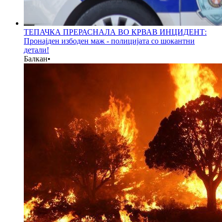
ТЕПАЧКА ПРЕРАСНАЛА ВО КРВАВ ИНЦИДЕНТ:
Пронајден избоден маж - полицијата со шокантни
детали!
Балкан
•