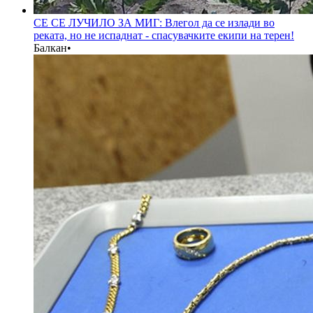
СЕ СЕ ЛУЧИЛО ЗА МИГ: Влегол да се излади во
реката, но не испаднат - спасувачките екипи на терен!
Балкан
•