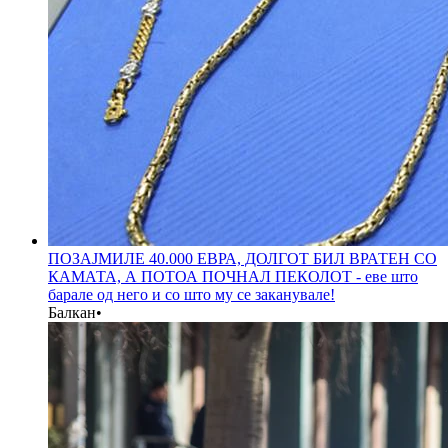
ПОЗАЈМИЛЕ 40.000 ЕВРА, ДОЛГОТ БИЛ ВРАТЕН СО
КАМАТА, А ПОТОА ПОЧНАЛ ПЕКОЛОТ - еве што
барале од него и со што му се заканувале!
Балкан
•