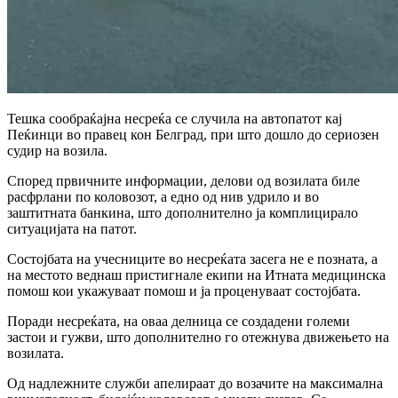
Тешка сообраќајна несреќа се случила на автопатот кај
Пеќинци во правец кон Белград, при што дошло до сериозен
судир на возила.
Според првичните информации, делови од возилата биле
расфрлани по коловозот, а едно од нив удрило и во
заштитната банкина, што дополнително ја комплицирало
ситуацијата на патот.
Состојбата на учесниците во несреќата засега не е позната, а
на местото веднаш пристигнале екипи на Итната медицинска
помош кои укажуваат помош и ја проценуваат состојбата.
Поради несреќата, на оваа делница се создадени големи
застои и гужви, што дополнително го отежнува движењето на
возилата.
Од надлежните служби апелираат до возачите на максимална