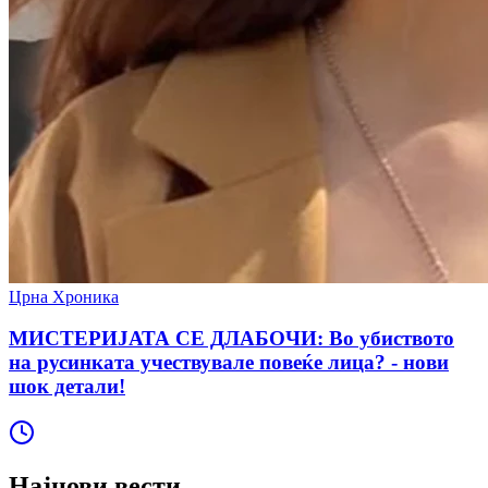
Црна Хроника
МИСТЕРИЈАТА СЕ ДЛАБОЧИ: Во убиството
на русинката учествувале повеќе лица? - нови
шок детали!
Најнови вести