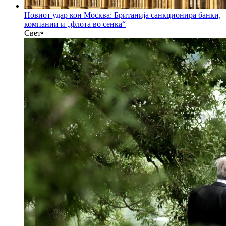
Новиот удар кон Москва: Британија санкционира банки,
компании и „флота во сенка“
Свет
•