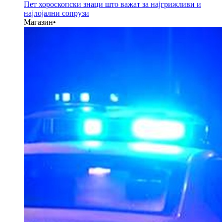
Пет хороскопски знаци што важат за најгрижливи и
најлојални сопрузи
Магазин
•