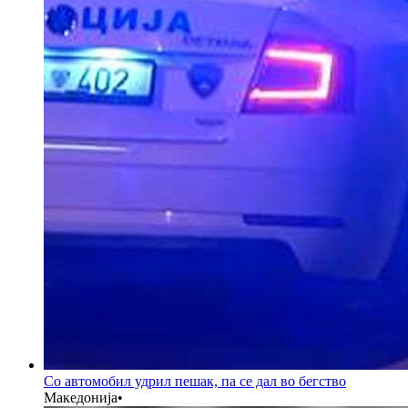
Со автомобил удрил пешак, па се дал во бегство
Македонија
•