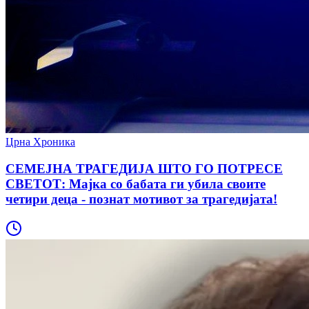
Црна Хроника
СЕМЕЈНА ТРАГЕДИЈА ШТО ГО ПОТРЕСЕ
СВЕТОТ: Мајка со бабата ги убила своите
четири деца - познат мотивот за трагедијата!