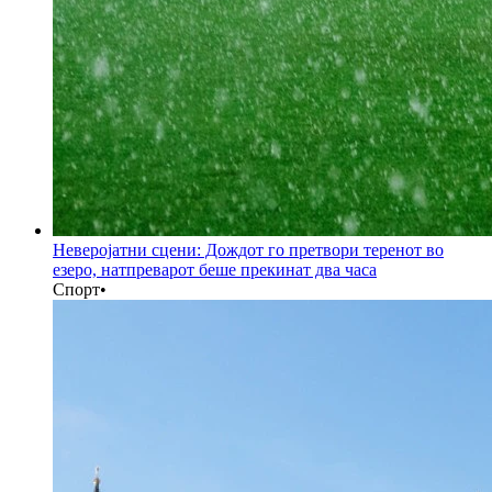
Неверојатни сцени: Дождот го претвори теренот во
езеро, натпреварот беше прекинат два часа
Спорт
•