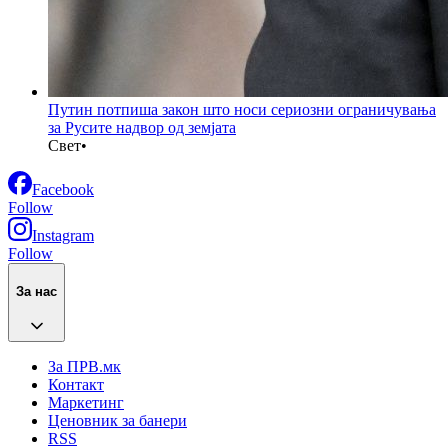
Путин потпиша закон што носи сериозни ограничувања
за Русите надвор од земјата
Свет
•
Facebook
Follow
Instagram
Follow
За нас
За ПРВ.мк
Контакт
Маркетинг
Ценовник за банери
RSS