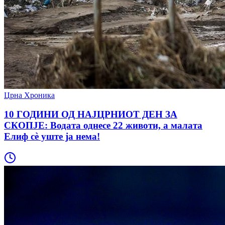
Црна Хроника
10 ГОДИНИ ОД НАЈЦРНИОТ ДЕН ЗА
СКОПЈЕ: Водата однесе 22 животи, а малата
Елиф сè уште ја нема!