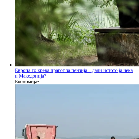
Европа го крева прагот за пензија – дали истото ја чека
и Македонија?
Економија
•