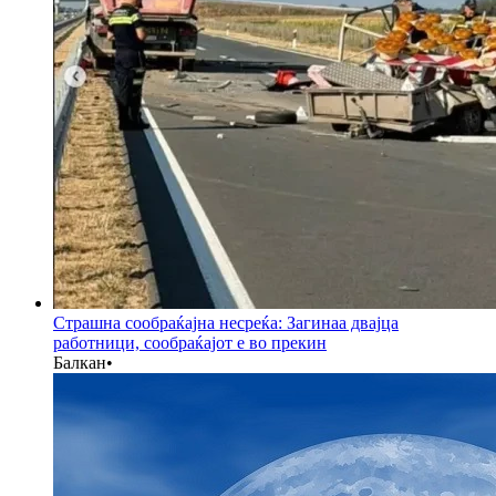
Страшна сообраќајна несреќа: Загинаа двајца
работници, сообраќајот е во прекин
Балкан
•