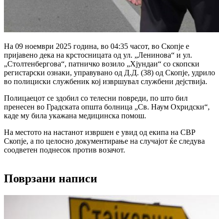
На 09 ноември 2025 година, во 04:35 часот, во Скопје е
пријавено дека на крстосницата од ул. „Ленинова“ и ул.
„Столтенбергова“, патничко возило „Хјундаи“ со скопски
регистарски ознаки, управувано од Д.Д. (38) од Скопје, удрило
во полициски службеник кој извршувал службени дејствија.
Полицаецот се здобил со телесни повреди, по што бил
пренесен во Градската општа болница „Св. Наум Охридски“,
каде му била укажана медицинска помош.
На местото на настанот извршен е увид од екипа на СВР
Скопје, а по целосно документирање на случајот ќе следува
соодветен поднесок против возачот.
Поврзани написи