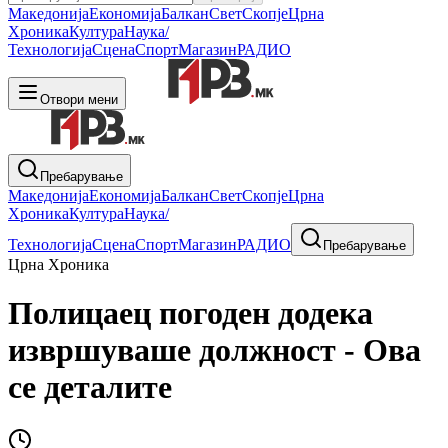
Македонија
Економија
Балкан
Свет
Скопје
Црна
Хроника
Култура
Наука/
Технологија
Сцена
Спорт
Магазин
РАДИО
Отвори мени
Пребарување
Македонија
Економија
Балкан
Свет
Скопје
Црна
Хроника
Култура
Наука/
Технологија
Сцена
Спорт
Магазин
РАДИО
Пребарување
Црна Хроника
Полицаец погоден додека
извршуваше должност - Ова
се деталите