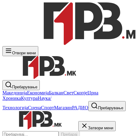
Отвори мени
Пребарување
Македонија
Економија
Балкан
Свет
Скопје
Црна
Хроника
Култура
Наука/
Технологија
Сцена
Спорт
Магазин
РАДИО
Пребарување
Затвори мени
Пребарај