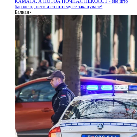
КАМАТА, А ПОТОА ПОЧНАЛ ПЕКОЛОТ - еве што
барале од него и со што му се заканувале!
Балкан
•