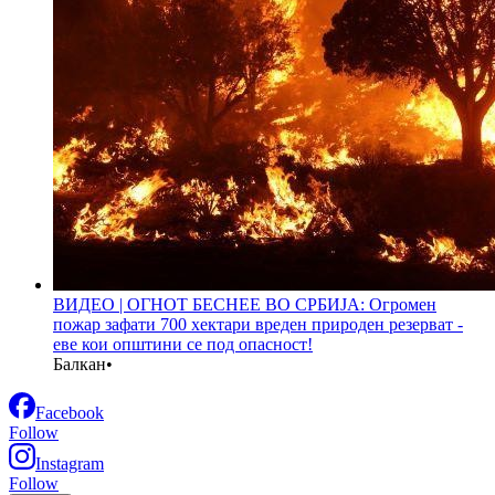
ВИДЕО | ОГНОТ БЕСНЕЕ ВО СРБИЈА: Огромен
пожар зафати 700 хектари вреден природен резерват -
еве кои општини се под опасност!
Балкан
•
Facebook
Follow
Instagram
Follow