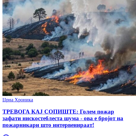
Црна Хроника
ТРЕВОГА КАЈ СОПИШТЕ: Голем пожар
зафати нискостеблеста шума - ова е бројот на
пожарникари што интервенираат!