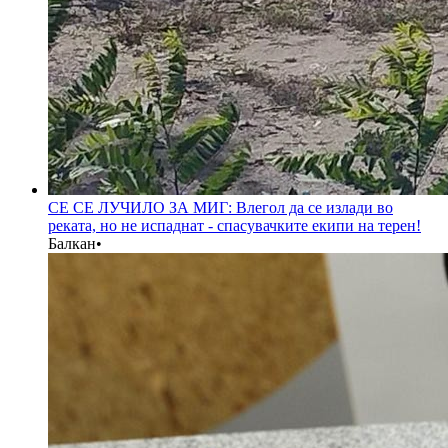
СЕ СЕ ЛУЧИЛО ЗА МИГ: Влегол да се излади во
реката, но не испаднат - спасувачките екипи на терен!
Балкан
•