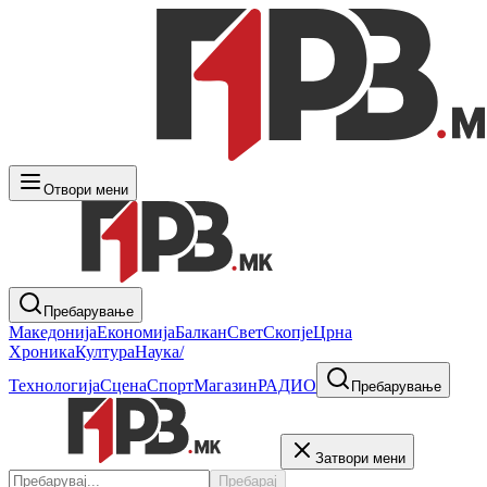
Отвори мени
Пребарување
Македонија
Економија
Балкан
Свет
Скопје
Црна
Хроника
Култура
Наука/
Технологија
Сцена
Спорт
Магазин
РАДИО
Пребарување
Затвори мени
Пребарај