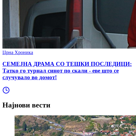
Црна Хроника
СЕМЕЈНА ДРАМА СО ТЕШКИ ПОСЛЕДИЦИ:
Татко го турнал синот по скали - еве што се
случувало во домот!
Најнови вести