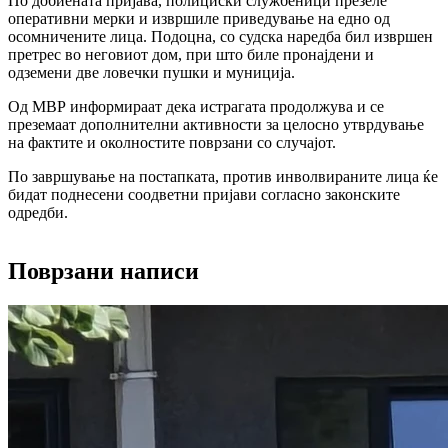
По добиената пријава, полициски службеници презеле
оперативни мерки и извршиле приведување на едно од
осомничените лица. Подоцна, со судска наредба бил извршен
претрес во неговиот дом, при што биле пронајдени и
одземени две ловечки пушки и муниција.
Од МВР информираат дека истрагата продолжува и се
преземаат дополнителни активности за целосно утврдување
на фактите и околностите поврзани со случајот.
По завршување на постапката, против инволвираните лица ќе
бидат поднесени соодветни пријави согласно законските
одредби.
Поврзани написи