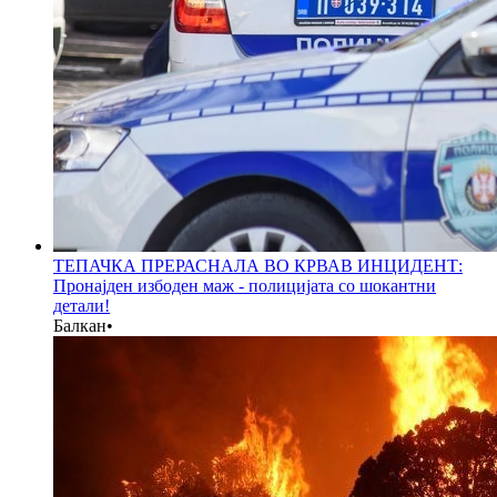
ТЕПАЧКА ПРЕРАСНАЛА ВО КРВАВ ИНЦИДЕНТ:
Пронајден избоден маж - полицијата со шокантни
детали!
Балкан
•