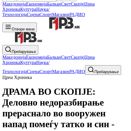
Македонија
Економија
Балкан
Свет
Скопје
Црна
Хроника
Култура
Наука/
Технологија
Сцена
Спорт
Магазин
РАДИО
Отвори мени
Пребарување
Македонија
Економија
Балкан
Свет
Скопје
Црна
Хроника
Култура
Наука/
Технологија
Сцена
Спорт
Магазин
РАДИО
Пребарување
Црна Хроника
ДРАМА ВО СКОПЈЕ:
Деловно недоразбирање
прераснало во вооружен
напад помеѓу татко и син -