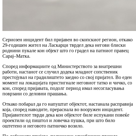
Сериозен инцидент бил пријавен во скопскиот регион, откако
29-годишен жител на Ласкарци тврдел дека негови блиски
роднини пукале кон објект што го градел на патниот правец
Сарај–Матка.
Според информациите од Министерството за внатрешни
работи, настанот се случил додека младиот сопственик
престојувал на градилиштето заедно со свој пријател. Во еден
момент на локацијата пристигнале неговиот татко и чичко, со
кои, според пријавата, подолг период имал несогласувања
поврзани со деловни прашања.
Откако побарал да го напуштат објектот, настанала расправија
која, според наводите, прераснала во вооружен инцидент.
Пријавителот тврди дека кон објектот биле испукани повеќе
проектили од пиштол и ловечка пушка, при што било
оштетено и неговото патничко возило.