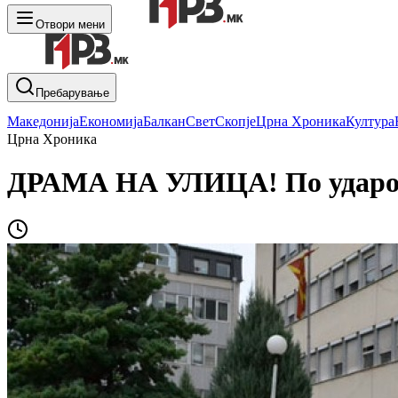
Отвори мени
Пребарување
Македонија
Економија
Балкан
Свет
Скопје
Црна Хроника
Култура
Црна Хроника
ДРАМА НА УЛИЦА! По ударот с