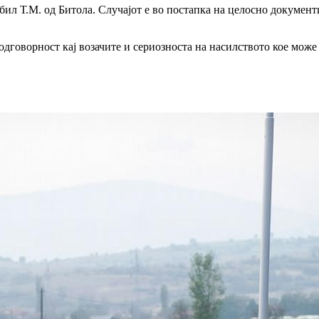
бил Т.М. од Битола. Случајот е во постапка на целосно документ
одговорност кај возачите и сериозноста на насилството кое може