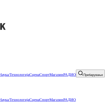
Наука/Технологија
Сцена
Спорт
Магазин
РАДИО
Пребарување
Наука/Технологија
Сцена
Спорт
Магазин
РАДИО