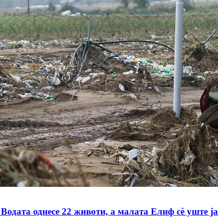
а однесе 22 животи, а малата Елиф сè уште ја