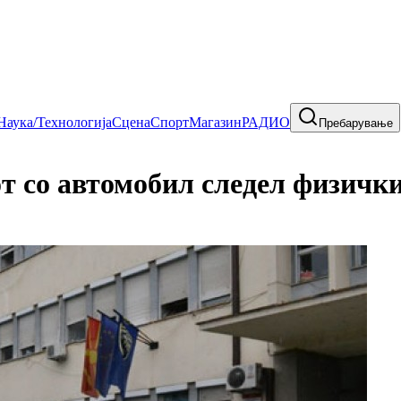
Наука/Технологија
Сцена
Спорт
Магазин
РАДИО
Пребарување
о автомобил следел физички н