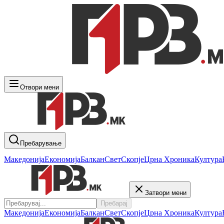
Отвори мени
Пребарување
Македонија
Економија
Балкан
Свет
Скопје
Црна Хроника
Култура
Затвори мени
Пребарај
Македонија
Економија
Балкан
Свет
Скопје
Црна Хроника
Култура