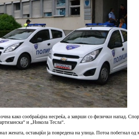
чна како сообраќајна несреќа, а заврши со физички напад. Споре
артизанска“ и „Никола Тесла“.
нал жената, оставајќи ја повредена на улица. Потоа побегнал од 