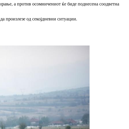
ирање, а против осомничениот ќе биде поднесена соодветна 
 да произлезе од секојдневни ситуации.