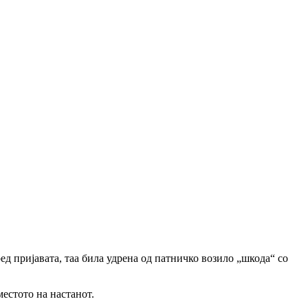
д пријавата, таа била удрена од патничко возило „шкода“ со 
местото на настанот.