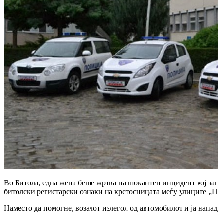
Во Битола, една жена беше жртва на шокантен инцидент кој запо
битолски регистарски ознаки на крстосницата меѓу улиците „П
Наместо да помогне, возачот излегол од автомобилот и ја напад