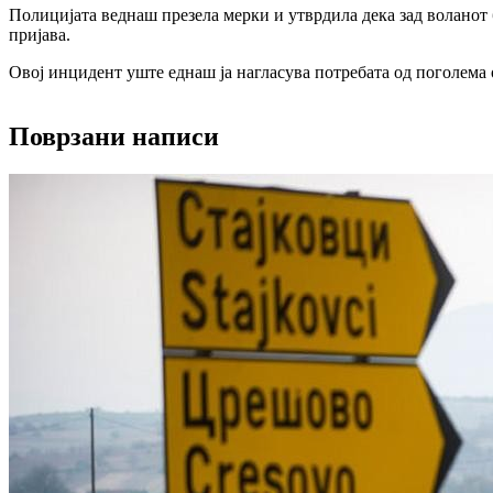
Полицијата веднаш презела мерки и утврдила дека зад воланот 
пријава.
Овој инцидент уште еднаш ја нагласува потребата од поголема 
Поврзани написи