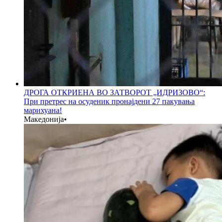
ДРОГА ОТКРИЕНА ВО ЗАТВОРОТ „ИДРИЗОВО“:
При претрес на осуденик пронајдени 27 пакувања
марихуана!
Македонија
•