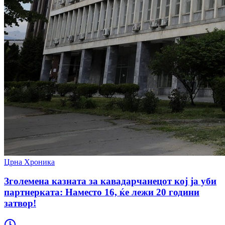
Црна Хроника
Зголемена казната за кавадарчанецот кој ја уби
партнерката: Наместо 16, ќе лежи 20 години
затвор!