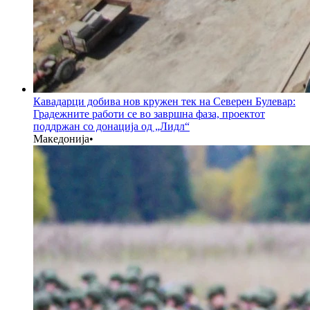
Кавадарци добива нов кружен тек на Северен Булевар:
Градежните работи се во завршна фаза, проектот
поддржан со донација од „Лидл“
Македонија
•