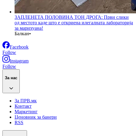
ЗАПЛЕНЕТА ПОЛОВИНА ТОН ДРОГА: Први слики
од местото каде што е откриена илегалната лабораторија
за марихуана!
Балкан
•
Facebook
Follow
Instagram
Follow
За нас
За ПРВ.мк
Контакт
Маркетинг
Ценовник за банери
RSS