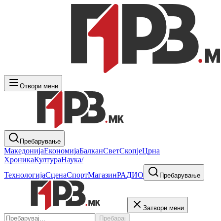
Отвори мени
Пребарување
Македонија
Економија
Балкан
Свет
Скопје
Црна
Хроника
Култура
Наука/
Технологија
Сцена
Спорт
Магазин
РАДИО
Пребарување
Затвори мени
Пребарај