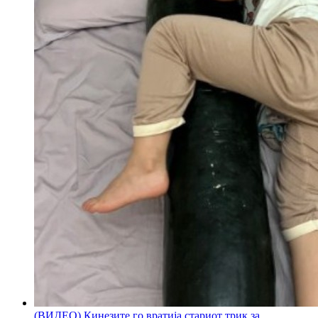
(ВИДЕО) Кинезите го вратија стариот трик за