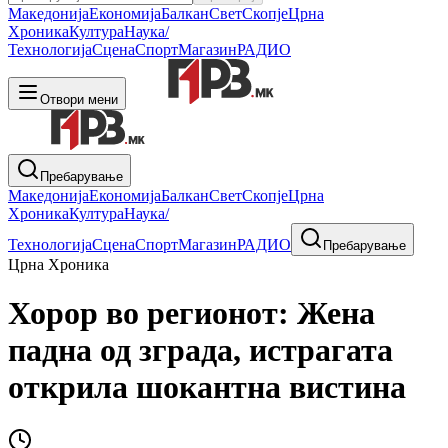
Македонија
Економија
Балкан
Свет
Скопје
Црна
Хроника
Култура
Наука/
Технологија
Сцена
Спорт
Магазин
РАДИО
Отвори мени
Пребарување
Македонија
Економија
Балкан
Свет
Скопје
Црна
Хроника
Култура
Наука/
Технологија
Сцена
Спорт
Магазин
РАДИО
Пребарување
Црна Хроника
Хорор во регионот: Жена
падна од зграда, истрагата
открила шокантна вистина