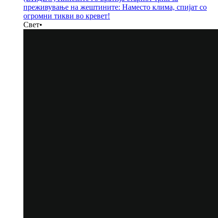
преживување на жештините: Наместо клима, спијат со
огромни тикви во кревет!
Свет
•