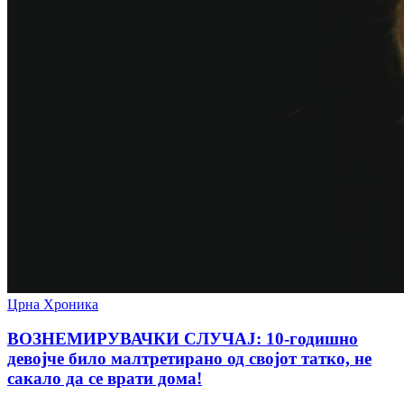
Црна Хроника
ВОЗНЕМИРУВАЧКИ СЛУЧАЈ: 10-годишно
девојче било малтретирано од својот татко, не
сакало да се врати дома!