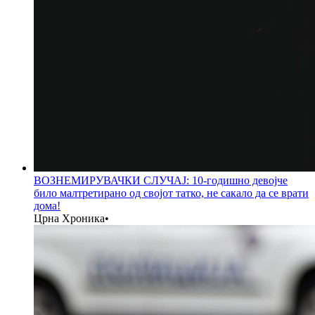
ВОЗНЕМИРУВАЧКИ СЛУЧАЈ: 10-годишно девојче
било малтретирано од својот татко, не сакало да се врати
дома!
Црна Хроника
•