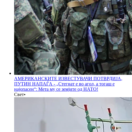
АМЕРИКАНСКИТЕ ИЗВЕСТУВАЧИ ПОТВРДИЈА,
ПУТИН НАПАЃА - „Стегнат е во агол, а тогаш е
најопасен“: Мета му се земјите од НАТО!
Свет
•