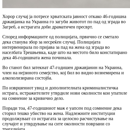
Хорор случај ја потресе хрватската јавност откако 46-годишна
државјанка на Украина го загуби животот по пад од зграда во
Загреб, а истрагата доби драматичен пресврт.
Според информациите од полицијата, првично се сметало
дека станува збор за несреќен случај. Полицијата
интервенирала по пријава за пад на жена од зграда во
населбата Трешњевка, каде што на местото било констатирано
дека 46-годишната жена починала.
Во станот бил затекнат 47-годишен државјанин на Украина,
член на нејзиното семејство, кој бил во видно вознемирена и
алкохолизирана состојба.
По извршениот увид и дополнителната криминалистичка
истрага, истражителите утврдиле нови околности кои упатиле
на сомнение за кривично дело.
Поради тоа, 47-годишниот маж е уапсен под сомнение дека
сторил тешко убиство на жена. Надлежните институции
продолжуваат со истрагата за целосно расчистување на
случајот и утврдување на сите околности поврзани со
трагедијата.