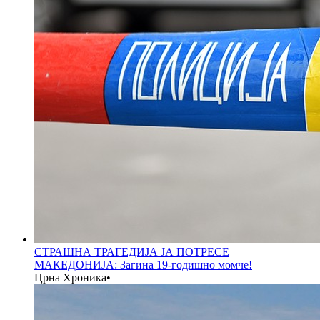
СТРАШНА ТРАГЕДИЈА ЈА ПОТРЕСЕ
МАКЕДОНИЈА: Загина 19-годишно момче!
Црна Хроника
•