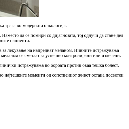
ка трага во модерната онкологија.
Наместо да се помири со дијагнозата, тој одлучи да стане дел
дните пациенти.
ата за лекување на напреднат меланом. Нивните истражувања
т меланом се сметаат за успешно контролирани или излечени.
инички истражувања во борбата против оваа тешка болест.
во најтешките моменти од сопствениот живот остана посветен