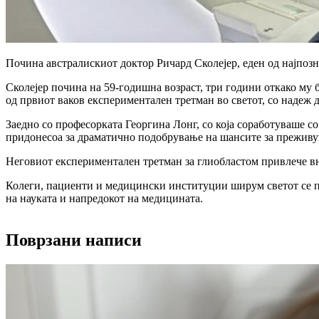
Почина австралискиот доктор Ричард Сколејер, еден од најпозн
Сколејер почина на 59-годишна возраст, три години откако му б
од првиот ваков експериментален третман во светот, со надеж д
Заедно со професорката Георгина Лонг, со која соработуваше с
придонесоа за драматично подобрување на шансите за преживув
Неговиот експериментален третман за глиобластом привлече в
Колеги, пациенти и медицински институции ширум светот се пр
на науката и напредокот на медицината.
Поврзани написи