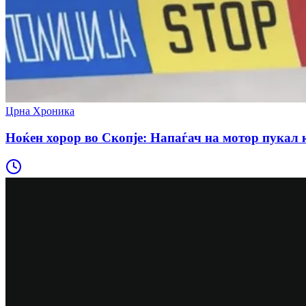
Црна Хроника
Ноќен хорор во Скопје: Напаѓач на мотор пукал к