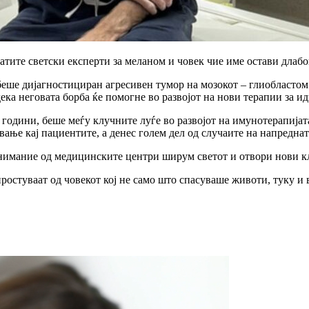
атите светски експерти за меланом и човек чие име остави длабо
еше дијагностициран агресивен тумор на мозокот – глиобластом. 
ека неговата борба ќе помогне во развојот на нови терапии за и
о години, беше меѓу клучните луѓе во развојот на имунотерапиј
ање кај пациентите, а денес голем дел од случаите на напредна
нимание од медицинските центри ширум светот и отвори нови кл
остуваат од човекот кој не само што спасуваше животи, туку и 