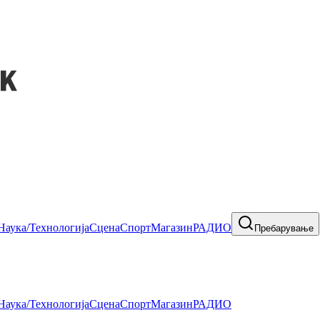
Наука/Технологија
Сцена
Спорт
Магазин
РАДИО
Пребарување
Наука/Технологија
Сцена
Спорт
Магазин
РАДИО