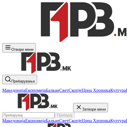
Отвори мени
Пребарување
Македонија
Економија
Балкан
Свет
Скопје
Црна Хроника
Култура
Затвори мени
Пребарај
Македонија
Економија
Балкан
Свет
Скопје
Црна Хроника
Култура