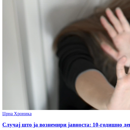
Црна Хроника
Случај што ја вознемири јавноста: 10-годишно де