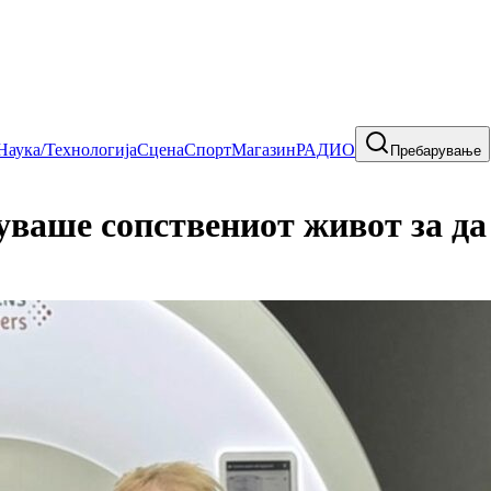
Наука/Технологија
Сцена
Спорт
Магазин
РАДИО
Пребарување
уваше сопствениот живот за да