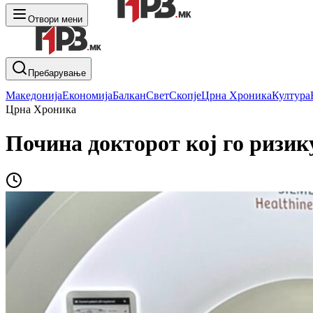
Отвори мени
Пребарување
Македонија
Економија
Балкан
Свет
Скопје
Црна Хроника
Култура
Црна Хроника
Почина докторот кој го ризик