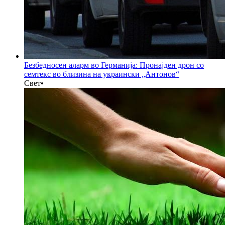
Безбедносен аларм во Германија: Пронајден дрон со
семтекс во близина на украински „Антонов“
Свет
•