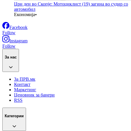
Црн ден во Скопје: Мотоциклист (19) загина во судир со
автомобил
Економија
•
Facebook
Follow
Instagram
Follow
За нас
За ПРВ.мк
Контакт
Маркетинг
Ценовник за банери
RSS
Категории