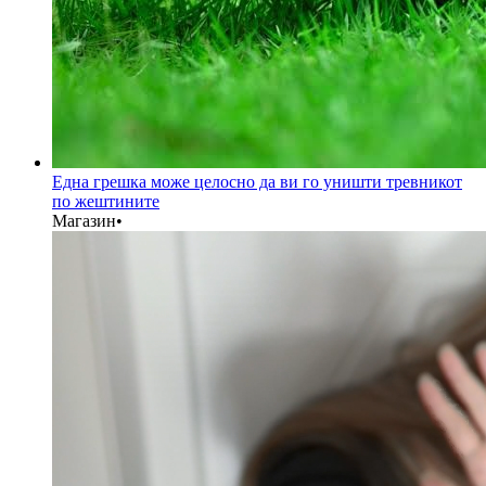
Една грешка може целосно да ви го уништи тревникот
по жештините
Магазин
•