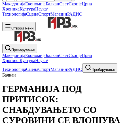
Македонија
Економија
Балкан
Свет
Скопје
Црна
Хроника
Култура
Наука/
Технологија
Сцена
Спорт
Магазин
РАДИО
Отвори мени
Пребарување
Македонија
Економија
Балкан
Свет
Скопје
Црна
Хроника
Култура
Наука/
Технологија
Сцена
Спорт
Магазин
РАДИО
Пребарување
Балкан
ГЕРМАНИЈА ПОД
ПРИТИСОК:
СНАБДУВАЊЕТО СО
СУРОВИНИ СЕ ВЛОШУВА