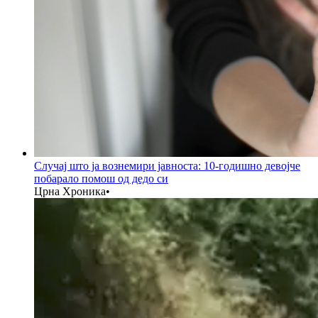
Случај што ја вознемири јавноста: 10-годишно девојче
побарало помош од дедо си
Црна Хроника
•