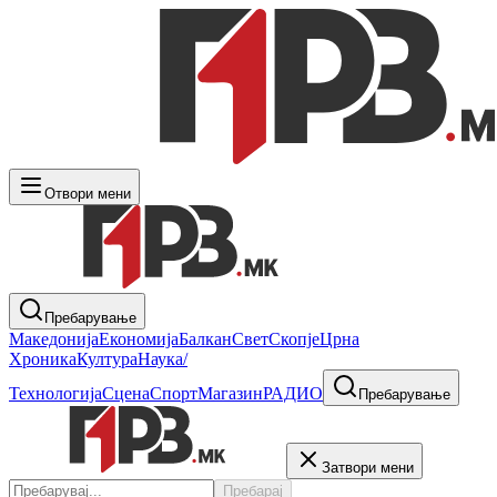
Отвори мени
Пребарување
Македонија
Економија
Балкан
Свет
Скопје
Црна
Хроника
Култура
Наука/
Технологија
Сцена
Спорт
Магазин
РАДИО
Пребарување
Затвори мени
Пребарај