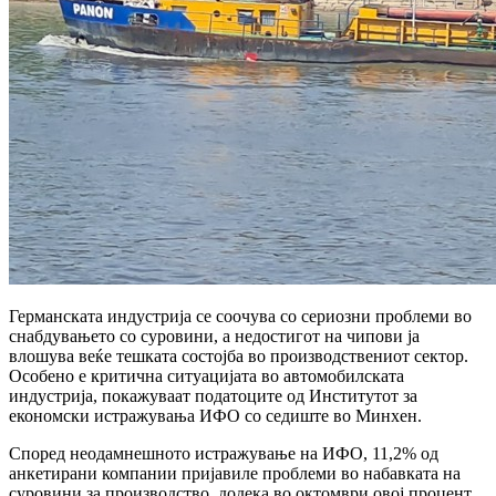
Германската индустрија се соочува со сериозни проблеми во
снабдувањето со суровини, а недостигот на чипови ја
влошува веќе тешката состојба во производствениот сектор.
Особено е критична ситуацијата во автомобилската
индустрија, покажуваат податоците од Институтот за
економски истражувања ИФО со седиште во Минхен.
Според неодамнешното истражување на ИФО, 11,2% од
анкетирани компании пријавиле проблеми во набавката на
суровини за производство, додека во октомври овој процент