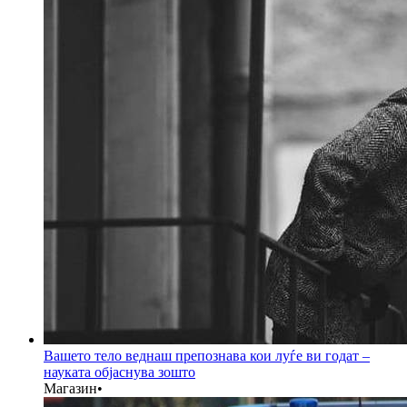
Вашето тело веднаш препознава кои луѓе ви годат –
науката објаснува зошто
Магазин
•