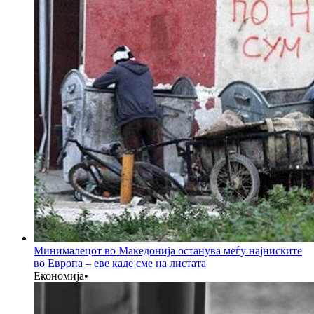
Минималецот во Македонија останува меѓу најниските
во Европа – еве каде сме на листата
Економија
•