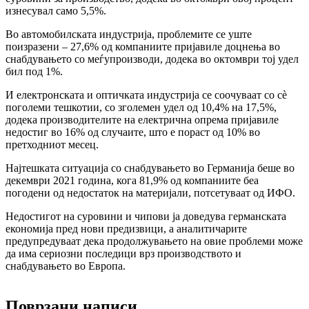
изнесувал само 5,5%.
Во автомобилската индустрија, проблемите се уште
поизразени – 27,6% од компаниите пријавиле доцнења во
снабдувањето со меѓупроизводи, додека во октомври тој удел
бил под 1%.
И електронската и оптичката индустрија се соочуваат со сè
поголеми тешкотии, со зголемен удел од 10,4% на 17,5%,
додека производителите на електрична опрема пријавиле
недостиг во 16% од случаите, што е пораст од 10% во
претходниот месец.
Најтешката ситуација со снабдувањето во Германија беше во
декември 2021 година, кога 81,9% од компаниите беа
погодени од недостаток на материјали, потсетуваат од ИФО.
Недостигот на суровини и чипови ја доведува германската
економија пред нови предизвици, а аналитичарите
предупредуваат дека продолжувањето на овие проблеми може
да има сериозни последици врз производството и
снабдувањето во Европа.
Поврзани написи