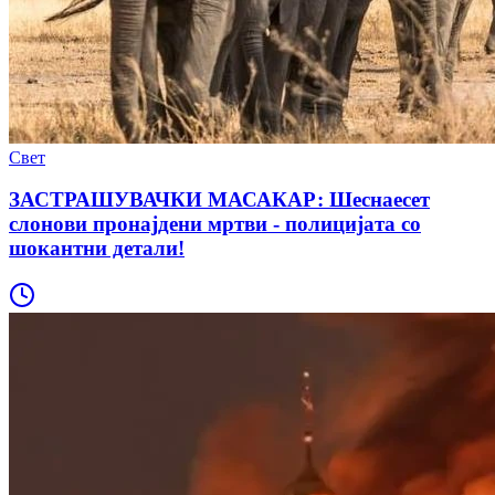
Свет
ЗАСТРАШУВАЧКИ МАСАКАР: Шеснаесет
слонови пронајдени мртви - полицијата со
шокантни детали!