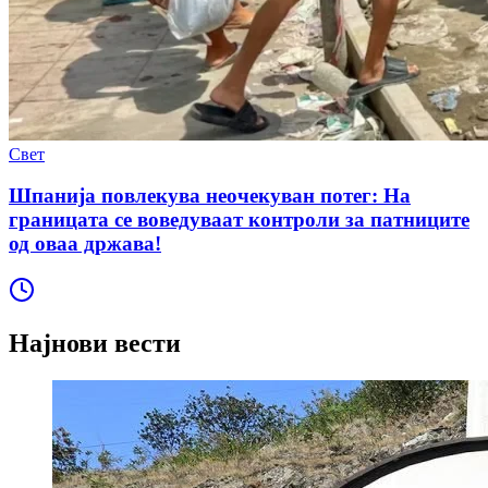
Свет
Шпанија повлекува неочекуван потег: На
границата се воведуваат контроли за патниците
од оваа држава!
Најнови вести