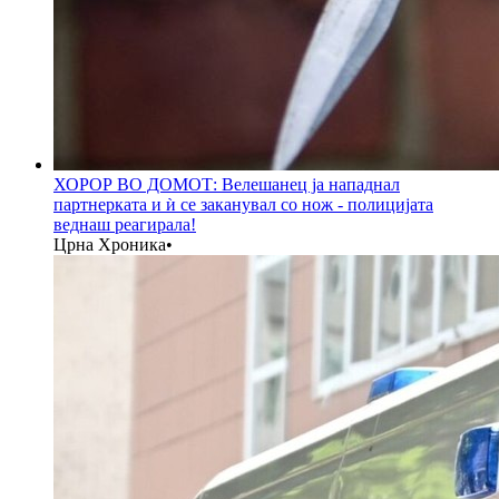
ХОРОР ВО ДОМОТ: Велешанец ја нападнал
партнерката и ѝ се заканувал со нож - полицијата
веднаш реагирала!
Црна Хроника
•