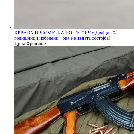
КРВАВА ПРЕСМЕТКА ВО ТЕТОВО: Двајца 20-
годишници избодени - ова е нивната состојба!
Црна Хроника
•