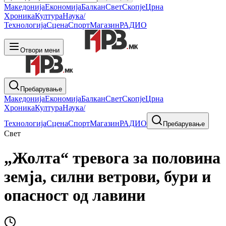
Македонија
Економија
Балкан
Свет
Скопје
Црна
Хроника
Култура
Наука/
Технологија
Сцена
Спорт
Магазин
РАДИО
Отвори мени
Пребарување
Македонија
Економија
Балкан
Свет
Скопје
Црна
Хроника
Култура
Наука/
Технологија
Сцена
Спорт
Магазин
РАДИО
Пребарување
Свет
„Жолта“ тревога за половина
земја, силни ветрови, бури и
опасност од лавини