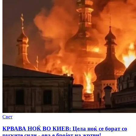
Свет
КРВАВА НОЌ ВО КИЕВ: Цела ноќ се борат со
руските сили - ова е бројот на жртви!