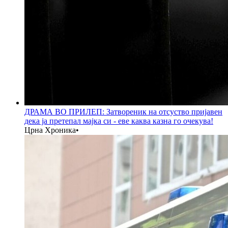
ДРАМА ВО ПРИЛЕП: Затвореник на отсуство пријавен
дека ја претепал мајка си - еве каква казна го очекува!
Црна Хроника
•