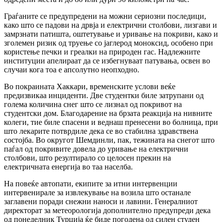
Граѓаните се предупредени на можни сериозни последици,
како што се падови на дрвја и електрични столбови, лизгави и
замрзнати патишта, оштетување и уривање на покриви, како и
зголемен ризик од труење со јаглерод моноксид, особено при
користење печки и греалки на природен гас. Надлежните
институции апелираат да се избегнуваат патувања, освен во
случаи кога тоа е апсолутно неопходно.
Во покраината Хаккари, временските услови веќе
предизвикаа инциденти. Две студентки биле затрупани од
голема количина снег што се лизнал од покривот на
студентски дом. Благодарение на брзата реакција на нивните
колеги, тие биле спасени и веднаш пренесени во болница, при
што лекарите потврдиле дека се во стабилна здравствена
состојба. Во округот Шемдинли, пак, тежината на снегот што
паѓал од покривите довела до уривање на електрични
столбови, што резултирало со целосен прекин на
електричната енергија во таа населба.
На повеќе автопати, екипите за итни интервенции
интервенирале за извлекување на возила што останале
заглавени поради снежни наноси и лавини. Генералниот
директорат за метеорологија дополнително предупреди дека
од понеделник Турција ќе биде погодена од силен студен