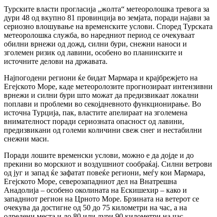
Турските власти прогласија „жолта“ метеоролошка тревога за
дури 48 од вкупно 81 провинција во земјата, поради најави за
сериозно влошување на временските услови. Според Турската
метеоролошка служба, во наредниот период се очекуваат
обилни врнежи од дожд, силни бури, снежни наноси и
зголемен ризик од лавини, особено во планинските и
источните делови на државата.
Најпогодени региони ќе бидат Мармара и крајбрежјето на
Егејското Море, каде метеоролозите прогнозираат интензивни
врнежи и силни бури што можат да предизвикаат локални
поплави и проблеми во секојдневното функционирање. Во
источна Турција, пак, властите апелираат на зголемена
внимателност поради сериозната опасност од лавини,
предизвикани од големи количини свеж снег и нестабилни
снежни маси.
Поради лошите временски услови, можно е да дојде и до
прекини во морскиот и воздушниот сообраќај. Силни ветрови
од југ и запад ќе зафатат повеќе региони, меѓу кои Мармара,
Егејското Море, северозападниот дел на Внатрешна
Анадолија – особено околината на Ескишехир – како и
западниот регион на Црното Море. Брзината на ветерот се
очекува да достигне од 50 до 75 километри на час, а на
одредени места и до 80 или дури 90 километри на час.