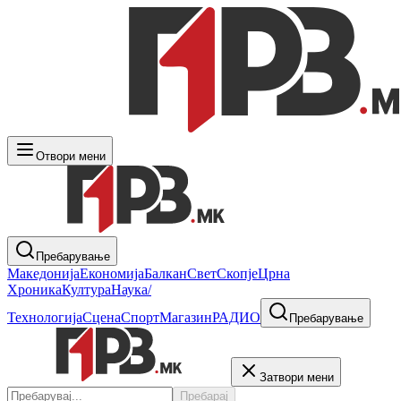
Отвори мени
Пребарување
Македонија
Економија
Балкан
Свет
Скопје
Црна
Хроника
Култура
Наука/
Технологија
Сцена
Спорт
Магазин
РАДИО
Пребарување
Затвори мени
Пребарај