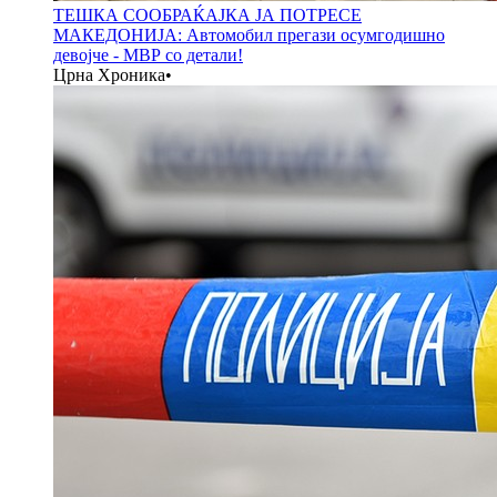
ТЕШКА СООБРАЌАЈКА ЈА ПОТРЕСЕ
МАКЕДОНИЈА: Автомобил прегази осумгодишно
девојче - МВР со детали!
Црна Хроника
•