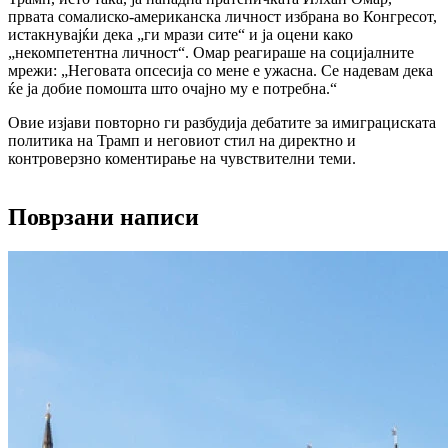
првата сомалиско-американска личност избрана во Конгресот,
истакнувајќи дека „ги мрази сите“ и ја оцени како
„некомпетентна личност“. Омар реагираше на социјалните
мрежи: „Неговата опсесија со мене е ужасна. Се надевам дека
ќе ја добие помошта што очајно му е потребна.“
Овие изјави повторно ги разбудија дебатите за имиграциската
политика на Трамп и неговиот стил на директно и
контроверзно коментирање на чувствителни теми.
Поврзани написи