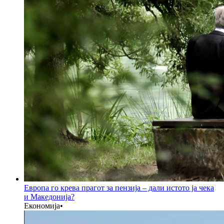
Европа го крева прагот за пензија – дали истото ја чека
и Македонија?
Економија
•