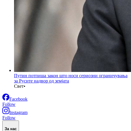
Путин потпиша закон што носи сериозни ограничувања
за Русите надвор од земјата
Свет
•
Facebook
Follow
Instagram
Follow
За нас