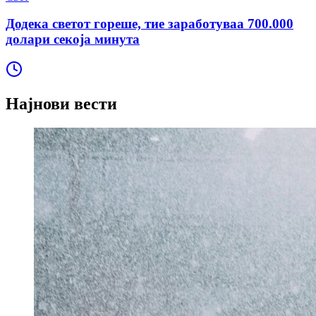
Додека светот гореше, тие заработуваа 700.000
долари секоја минута
Најнови вести