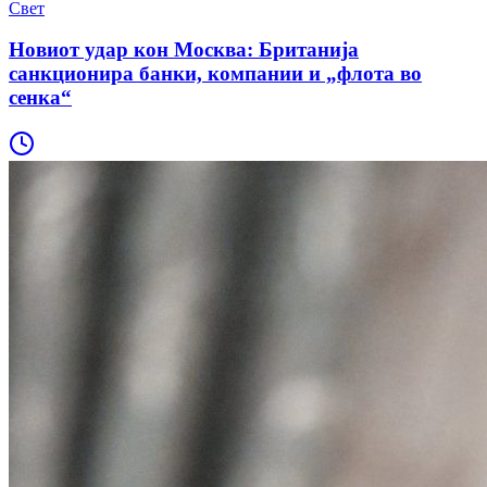
Свет
Новиот удар кон Москва: Британија
санкционира банки, компании и „флота во
сенка“