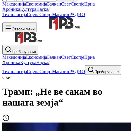
Македонија
Економија
Балкан
Свет
Скопје
Црна
Хроника
Култура
Наука/
Технологија
Сцена
Спорт
Магазин
РАДИО
Отвори мени
Пребарување
Македонија
Економија
Балкан
Свет
Скопје
Црна
Хроника
Култура
Наука/
Технологија
Сцена
Спорт
Магазин
РАДИО
Пребарување
Свет
Трамп: „Не ве сакам во
нашата земја“