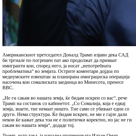
Американскиот претседател Доналд Трамп изјави дека САД
би тргнале по погрешен пат ако продолжат да примаат
имигранти кои, според него, ја носат „непотребната
проблематика“ во земјата. Острите коментари дојдоа по
медиумските извештаи за планирана имиграциска операција
насочена кон сомалиската заедница во Минесота, пренесе
BBC.
„Не ги сакам во нашата земја, ќе бидам искрен со вас“, рече
Трамп на состанок со кабинетот. „Со Сомалија, која е едвај
земја, знаете, тие немаат ништо. Тие само се убиваат едни со
други. Нема структура. Ќе бидам искрен, не ми е гајле дали
некои ќе кажат дека тоа не е политички коректно, но јас не ги
сакам во нашата земја“, додаде тој.
Трамп, исто така, ја нападна пратеничката Илхан Омар,