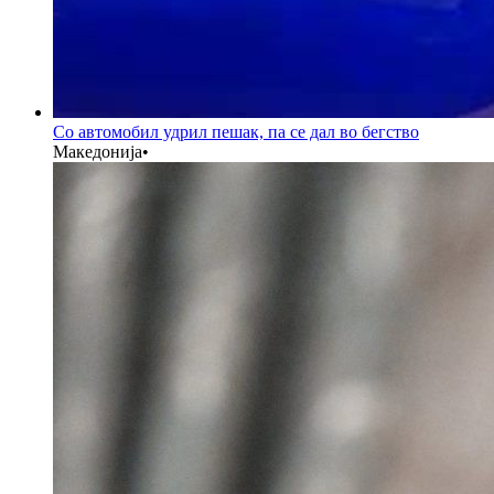
Со автомобил удрил пешак, па се дал во бегство
Македонија
•