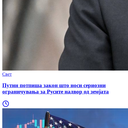
Свет
Путин потпиша закон што носи сериозни
ограничувања за Русите надвор од земјата