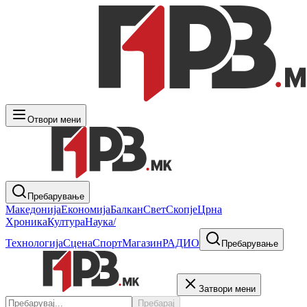
Отвори мени
Пребарување
Македонија
Економија
Балкан
Свет
Скопје
Црна
Хроника
Култура
Наука/
Технологија
Сцена
Спорт
Магазин
РАДИО
Пребарување
Затвори мени
Пребарај