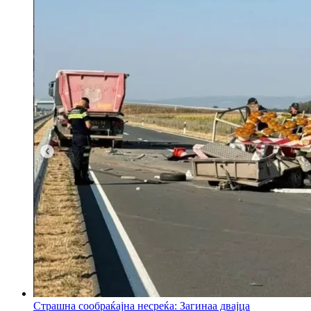
Страшна сообраќајна несреќа: Загинаа двајца