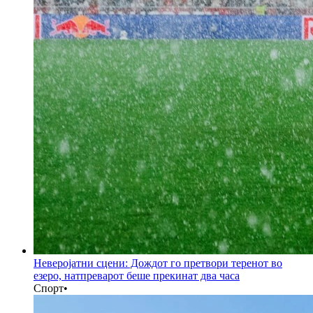
Неверојатни сцени: Дождот го претвори теренот во
езеро, натпреварот беше прекинат два часа
Спорт
•