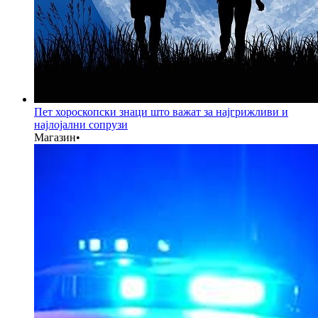
Пет хороскопски знаци што важат за најгрижливи и
најлојални сопрузи
Магазин
•