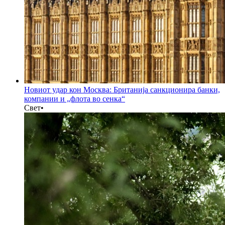
Новиот удар кон Москва: Британија санкционира банки,
компании и „флота во сенка“
Свет
•