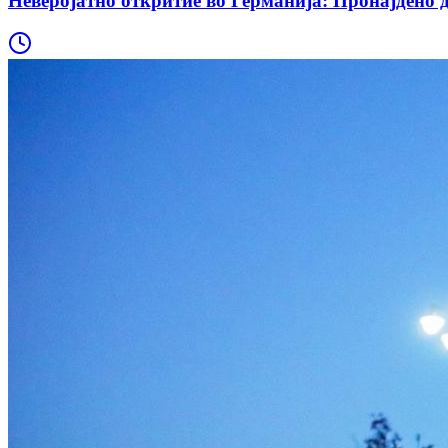
Неверојатно откритие во Германија: Пронајдено 