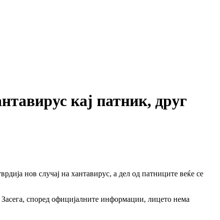
вирус кај патник, друг
рдија нов случај на хантавирус, а дел од патниците веќе се
 Засега, според официјалните информации, лицето нема