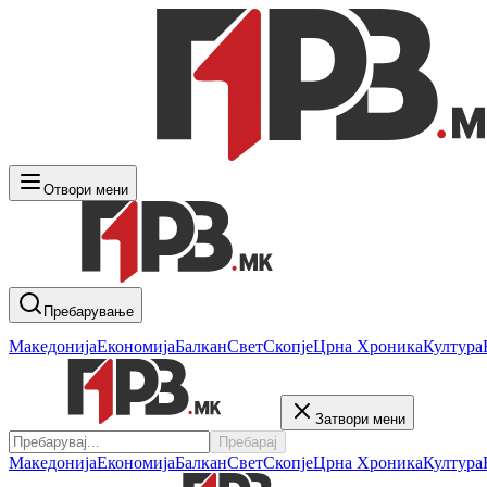
Отвори мени
Пребарување
Македонија
Економија
Балкан
Свет
Скопје
Црна Хроника
Култура
Затвори мени
Пребарај
Македонија
Економија
Балкан
Свет
Скопје
Црна Хроника
Култура