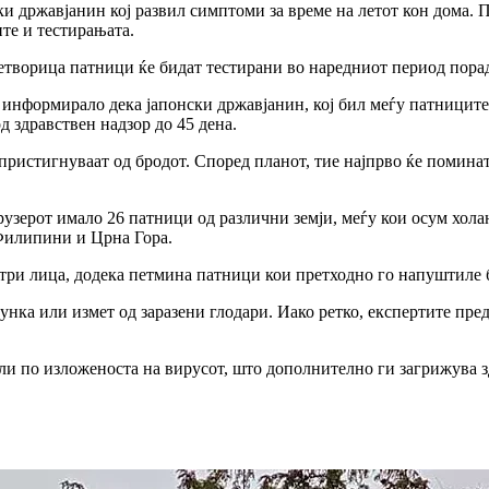
и државјанин кој развил симптоми за време на летот кон дома. 
ите и тестирањата.
творица патници ќе бидат тестирани во наредниот период порад
информирало дека јапонски државјанин, кој бил меѓу патниците 
д здравствен надзор до 45 дена.
 пристигнуваат од бродот. Според планот, тие најпрво ќе поминат
зерот имало 26 патници од различни земји, меѓу кои осум холан
 Филипини и Црна Гора.
три лица, додека петмина патници кои претходно го напуштиле б
лунка или измет од заразени глодари. Иако ретко, експертите пр
ли по изложеноста на вирусот, што дополнително ги загрижува зд