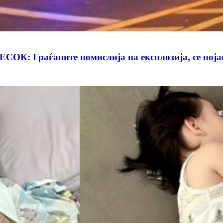
Граѓаните помислија на експлозија, се појави