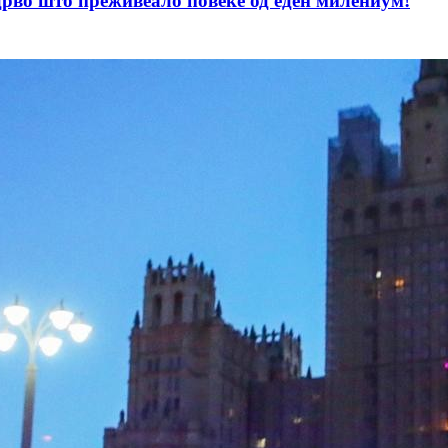
дрво што преживеало повеќе од еден милениум!