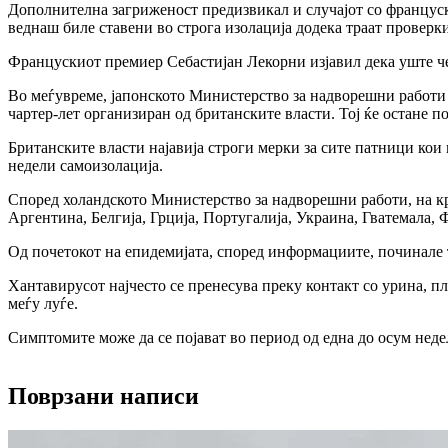
Дополнителна загриженост предизвикал и случајот со француск
веднаш биле ставени во строга изолација додека траат проверк
Францускиот премиер Себастијан Лекорни изјавил дека уште че
Во меѓувреме, јапонското Министерство за надворешни работи 
чартер-лет организиран од британските власти. Тој ќе остане по
Британските власти најавија строги мерки за сите патници кои
недели самоизолација.
Според холандското Министерство за надворешни работи, на кру
Аргентина, Белгија, Грција, Португалија, Украина, Гватемала,
Од почетокот на епидемијата, според информациите, починале 
Хантавирусот најчесто се пренесува преку контакт со урина, п
меѓу луѓе.
Симптомите може да се појават во период од една до осум неде
Поврзани написи