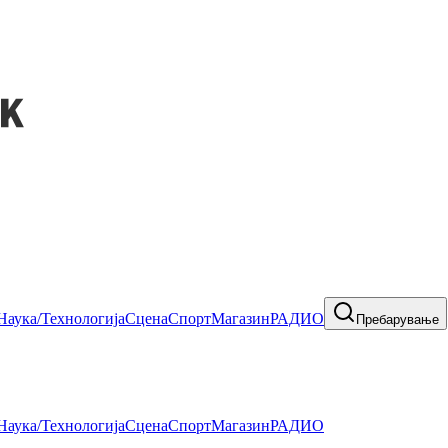
Наука/Технологија
Сцена
Спорт
Магазин
РАДИО
Пребарување
Наука/Технологија
Сцена
Спорт
Магазин
РАДИО