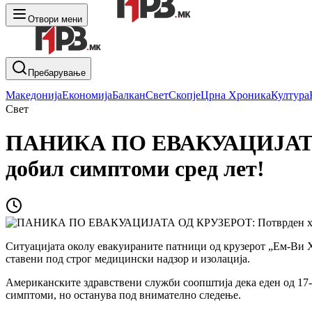
Отвори мени
Пребарување
Македонија
Економија
Балкан
Свет
Скопје
Црна Хроника
Култура
Свет
ПАНИКА ПО ЕВАКУАЦИЈАТА О
добил симптоми сред лет!
Ситуацијата околу евакуираните патници од крузерот „Ем-Ви Хо
ставени под строг медицински надзор и изолација.
Американските здравствени служби соопштија дека еден од 17-
симптоми, но останува под внимателно следење.