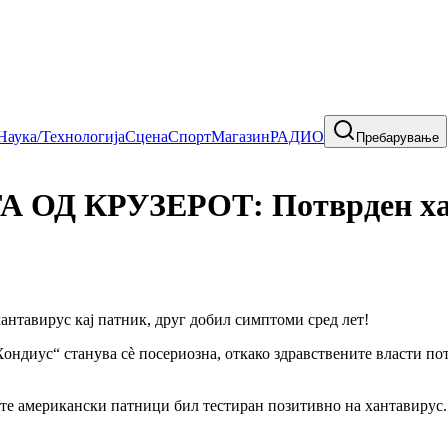
Наука/Технологија
Сцена
Спорт
Магазин
РАДИО
Пребарување
Д КРУЗЕРОТ: Потврден ханта
ндиус“ станува сè посериозна, откако здравствените власти потв
те американски патници бил тестиран позитивно на хантавирус.