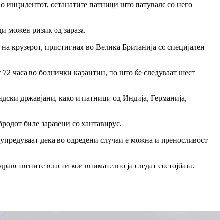
По инцидентот, останатите патници што патувале со него
и можен ризик од зараза.
на крузерот, пристигнал во Велика Британија со специјален
 72 часа во болнички карантин, по што ќе следуваат шест
дски државјани, како и патници од Индија, Германија,
родот биле заразени со хантавирус.
едупредуваат дека во одредени случаи е можна и преносливост
равствените власти кои внимателно ја следат состојбата.