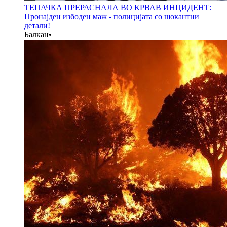
ТЕПАЧКА ПРЕРАСНАЛА ВО КРВАВ ИНЦИДЕНТ:
Пронајден избоден маж - полицијата со шокантни
детали!
Балкан
•