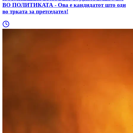
ВО ПОЛИТИКАТА - Ова е кандидатот што оди
во трката за претседател!