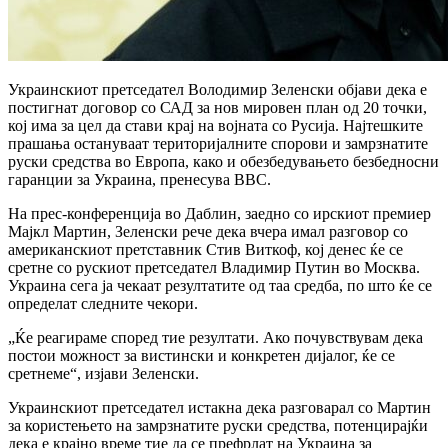
Украинскиот претседател Володимир Зеленски објави дека е
постигнат договор со САД за нов мировен план од 20 точки,
кој има за цел да стави крај на војната со Русија. Најтешките
прашања остануваат територијалните спорови и замрзнатите
руски средства во Европа, како и обезбедувањето безбедносни
гаранции за Украина, пренесува BBC.
На прес-конференција во Даблин, заедно со ирскиот премиер
Мајкл Мартин, Зеленски рече дека вчера имал разговор со
американскиот претставник Стив Виткоф, кој денес ќе се
сретне со рускиот претседател Владимир Путин во Москва.
Украина сега ја чекаат резултатите од таа средба, по што ќе се
определат следните чекори.
„Ќе реагираме според тие резултати. Ако почувствувам дека
постои можност за вистински и конкретен дијалог, ќе се
сретнеме“, изјави Зеленски.
Украинскиот претседател истакна дека разговарал со Мартин
за користењето на замрзнатите руски средства, потенцирајќи
дека е крајно време тие да се префрлат на Украина за