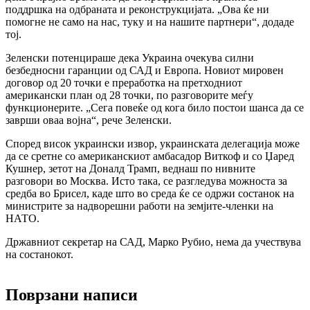
поддршка на одбраната и реконструкцијата. „Ова ќе ни
помогне не само на нас, туку и на нашите партнери“, додаде
тој.
Зеленски потенцираше дека Украина очекува силни
безбедносни гаранции од САД и Европа. Новиот мировен
договор од 20 точки е преработка на претходниот
американски план од 28 точки, по разговорите меѓу
функционерите. „Сега повеќе од кога било постои шанса да се
заврши оваа војна“, рече Зеленски.
Според висок украински извор, украинската делегација може
да се сретне со американскиот амбасадор Виткоф и со Џаред
Кушнер, зетот на Доналд Трамп, веднаш по нивните
разговори во Москва. Исто така, се разгледува можноста за
средба во Брисел, каде што во среда ќе се одржи состанок на
министрите за надворешни работи на земјите-членки на
НАТО.
Државниот секретар на САД, Марко Рубио, нема да учествува
на состанокот.
Поврзани написи