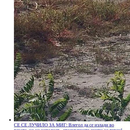
СЕ СЕ ЛУЧИЛО ЗА МИГ: Влегол да се излади во