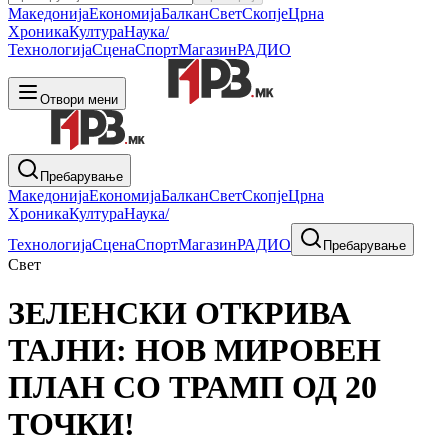
Македонија
Економија
Балкан
Свет
Скопје
Црна
Хроника
Култура
Наука/
Технологија
Сцена
Спорт
Магазин
РАДИО
Отвори мени
Пребарување
Македонија
Економија
Балкан
Свет
Скопје
Црна
Хроника
Култура
Наука/
Технологија
Сцена
Спорт
Магазин
РАДИО
Пребарување
Свет
ЗЕЛЕНСКИ ОТКРИВА
ТАЈНИ: НОВ МИРОВЕН
ПЛАН СО ТРАМП ОД 20
ТОЧКИ!