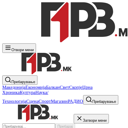
Отвори мени
Пребарување
Македонија
Економија
Балкан
Свет
Скопје
Црна
Хроника
Култура
Наука/
Технологија
Сцена
Спорт
Магазин
РАДИО
Пребарување
Затвори мени
Пребарај