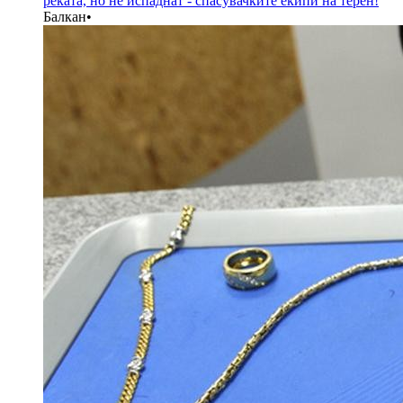
реката, но не испаднат - спасувачките екипи на терен!
Балкан
•