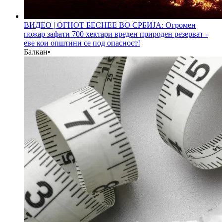
ВИДЕО | ОГНОТ БЕСНЕЕ ВО СРБИЈА: Огромен
пожар зафати 700 хектари вреден природен резерват -
еве кои општини се под опасност!
Балкан
•