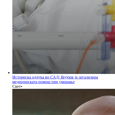
Историска одлука во САД: Њујорк ја легализира
медицинската помош при умирање
Свет
•