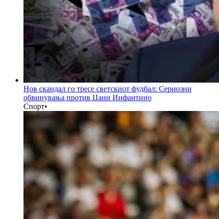
Нов скандал го тресе светскиот фудбал: Сериозни
обвинувања против Џани Инфантино
Спорт
•