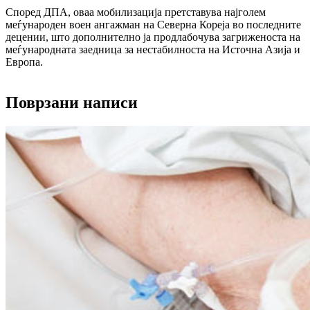
Според ДПА, оваа мобилизација претставува најголем
меѓународен воен ангажман на Северна Кореја во последните
децении, што дополнително ја продлабочува загриженоста на
меѓународната заедница за нестабилноста на Источна Азија и
Европа.
Поврзани написи