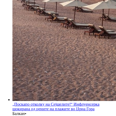
„Поскапо отколку на Сејшелите!“ Инфлуенсерка
шокирана од цените на плажите во Црна Гора
Балкан
•