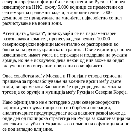
севернокорејски војници биле испратени во Русија. Според
извештајот на НИС, околу 5.000 војници се преместени од
септември за градежни задачи, а дополнителни 1.000
деминери се придружиле на мисијата, најверојатно со цел
расчистување на воени зони.
Агенцијата „Јонхап“, повикувајќи се на парламентарен
разузнавачки комитет, пренесува дека речиси 10.000
севернокорејски војници моментално се распоредени во
близина на руско-украинската граница. Овие единици, според
извештаите, имаат улога на стражари и поддршка на руската
армија, но не е исклучено дека некои од нив може да бидат
вклучени и во операции поврзани со конфликтот.
Оваа соработка меѓу Москва и Пјонгјанг отвора сериозни
прашања за продлабочување на воените врски меѓу двете
земји, во време кога Западот веќе предупредува на можна
трговија со оружје и муниција меѓу Русија и Северна Кореја.
Иако официјално не е потврдено дали севернокорејските
војници учествуваат директно во борбени операции,
аналитичарите предупредуваат дека ваквиот развој може да
биде дел од поширока стратегија на Русија за компензација на
човечките загуби во Украина – со помош на сојузници кои не
се под западно влијание.