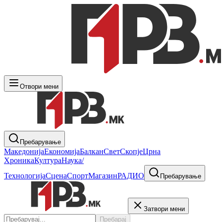
Отвори мени
Пребарување
Македонија
Економија
Балкан
Свет
Скопје
Црна
Хроника
Култура
Наука/
Технологија
Сцена
Спорт
Магазин
РАДИО
Пребарување
Затвори мени
Пребарај