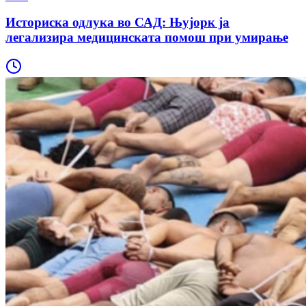
Историска одлука во САД: Њујорк ја
легализира медицинската помош при умирање