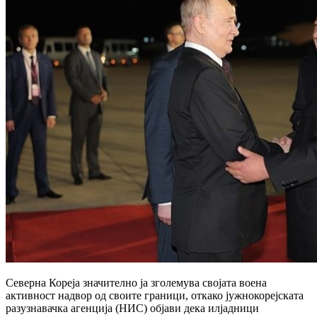
Северна Кореја значително ја зголемува својата воена
активност надвор од своите граници, откако јужнокорејската
разузнавачка агенција (НИС) објави дека илјадници