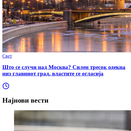
Свет
Што се случи над Москва? Силен тресок одекна
низ главниот град, властите се огласија
Најнови вести