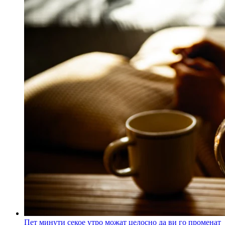
Пет минути секое утро можат целосно да ви го променат