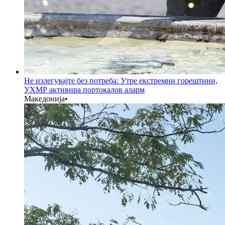
Не излегувајте без потреба: Утре екстремни горештини,
УХМР активира портокалов аларм
Македонија
•