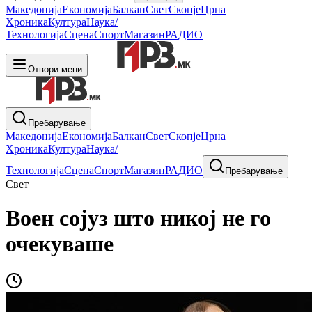
Македонија
Економија
Балкан
Свет
Скопје
Црна
Хроника
Култура
Наука/
Технологија
Сцена
Спорт
Магазин
РАДИО
Отвори мени
Пребарување
Македонија
Економија
Балкан
Свет
Скопје
Црна
Хроника
Култура
Наука/
Технологија
Сцена
Спорт
Магазин
РАДИО
Пребарување
Свет
Воен сојуз што никој не го
очекуваше