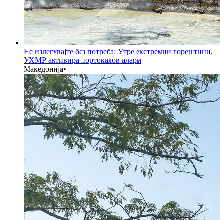
Не излегувајте без потреба: Утре екстремни горештини,
УХМР активира портокалов аларм
Македонија
•