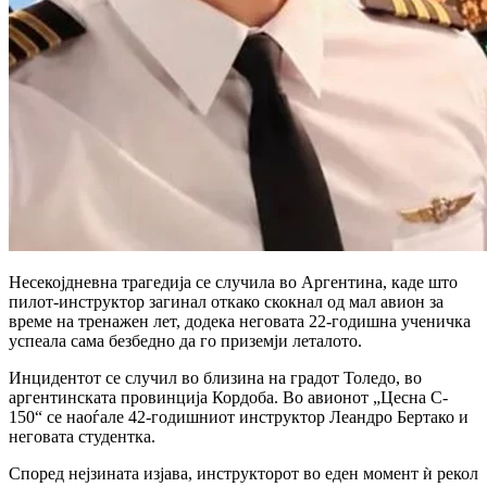
Несекојдневна трагедија се случила во Аргентина, каде што
пилот-инструктор загинал откако скокнал од мал авион за
време на тренажен лет, додека неговата 22-годишна ученичка
успеала сама безбедно да го приземји леталото.
Инцидентот се случил во близина на градот Толедо, во
аргентинската провинција Кордоба. Во авионот „Цесна C-
150“ се наоѓале 42-годишниот инструктор Леандро Бертако и
неговата студентка.
Според нејзината изјава, инструкторот во еден момент ѝ рекол