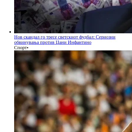
Нов скандал го тресе светскиот фудбал: Сериозни
обвинувања против Џани Инфантино
Спорт
•