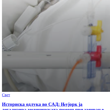
Свет
Историска одлука во САД: Њујорк ја
легализира медицинската помош при умирање