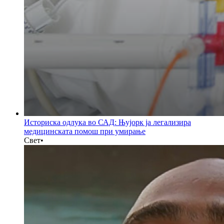
Историска одлука во САД: Њујорк ја легализира
медицинската помош при умирање
Свет
•