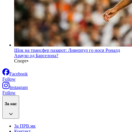
Шок на трансфер пазарот: Ливерпул го носи Роналд
Араухо од Барселона?
Спорт
•
Facebook
Follow
Instagram
Follow
За нас
За ПРВ.мк
Контакт