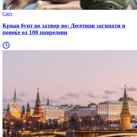
Свет
Крвав бунт во затвор во: Десетици загинати и
повеќе од 100 повредени