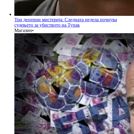
Три децении мистерија: Следната недела почнува
судењето за убиството на Тупак
Магазин
•