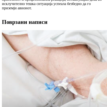
исклучително тешка ситуација успеала безбедно да го
приземји авионот.
Поврзани написи