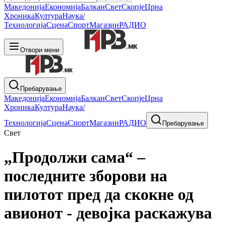
Македонија
Економија
Балкан
Свет
Скопје
Црна
Хроника
Култура
Наука/
Технологија
Сцена
Спорт
Магазин
РАДИО
Отвори мени
Пребарување
Македонија
Економија
Балкан
Свет
Скопје
Црна
Хроника
Култура
Наука/
Технологија
Сцена
Спорт
Магазин
РАДИО
Пребарување
Свет
„Продолжи сама“ –
последните зборови на
пилотот пред да скокне од
авионот - девојка раскажува