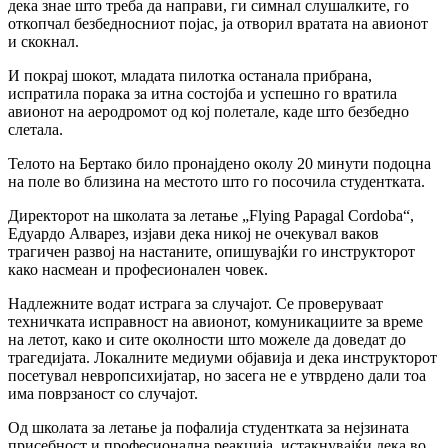
дека знае што треба да направи, ги симнал слушалките, го
откопчал безбедносниот појас, ја отворил вратата на авионот
и скокнал.
И покрај шокот, младата пилотка останала прибрана,
испратила порака за итна состојба и успешно го вратила
авионот на аеродромот од кој полетале, каде што безбедно
слетала.
Телото на Бертако било пронајдено околу 20 минути подоцна
на поле во близина на местото што го посочила студентката.
Директорот на школата за летање „Flying Papagal Cordoba“,
Едуардо Алварез, изјави дека никој не очекувал ваков
трагичен развој на настаните, опишувајќи го инструкторот
како насмеан и професионален човек.
Надлежните водат истрага за случајот. Се проверуваат
техничката исправност на авионот, комуникациите за време
на летот, како и сите околности што можеле да доведат до
трагедијата. Локалните медиуми објавија и дека инструкторот
посетувал невропсихијатар, но засега не е утврдено дали тоа
има поврзаност со случајот.
Од школата за летање ја пофалија студентката за нејзината
присебност и професионална реакција, истакнувајќи дека во