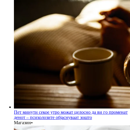
Пет минути секое утро можат целосно да ви го променат
денот – психолозите објаснуваат зошто
Магазин
•