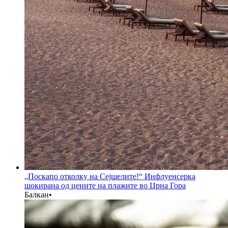
„Поскапо отколку на Сејшелите!“ Инфлуенсерка
шокирана од цените на плажите во Црна Гора
Балкан
•