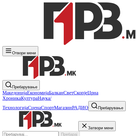
Отвори мени
Пребарување
Македонија
Економија
Балкан
Свет
Скопје
Црна
Хроника
Култура
Наука/
Технологија
Сцена
Спорт
Магазин
РАДИО
Пребарување
Затвори мени
Пребарај