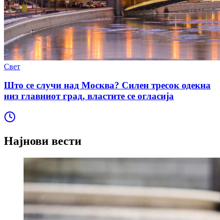
Свет
Што се случи над Москва? Силен тресок одекна
низ главниот град, властите се огласија
Најнови вести