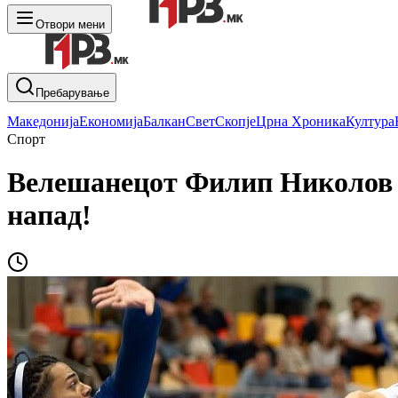
Отвори мени
Пребарување
Македонија
Економија
Балкан
Свет
Скопје
Црна Хроника
Култура
Спорт
Велешанецот Филип Николов т
напад!