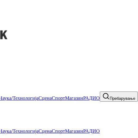
Наука/Технологија
Сцена
Спорт
Магазин
РАДИО
Пребарување
Наука/Технологија
Сцена
Спорт
Магазин
РАДИО