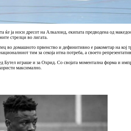
а ќе ја носи дресот на Алкалоид, екипата предводена од македо
ните стрелци во лигата.
елец во домашното првенство и дефинитивно е ракометар на кој т
националниот тим за секоја итна потреба, а своето репрезентати
д Бутел играше и за Охрид. Со својата моментална форма и импр
скористи максимално.