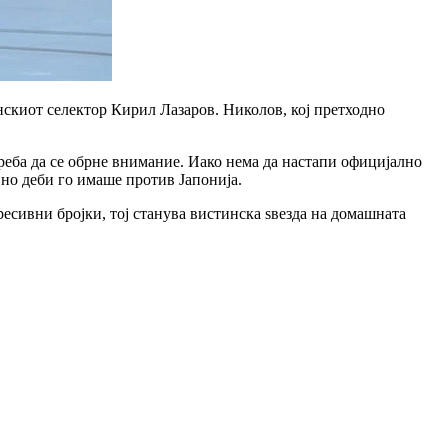
нскиот селектор Кирил Лазаров. Николов, кој претходно
реба да се обрне внимание. Иако нема да настапи официјално
вно деби го имаше против Јапонија.
есивни бројки, тој станува вистинска ѕвезда на домашната