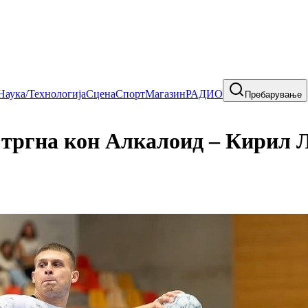
Наука/Технологија
Сцена
Спорт
Магазин
РАДИО
Пребарување
ргна кон Алкалоид – Кирил Ла