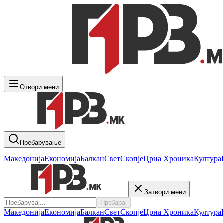
Отвори мени
Пребарување
Македонија
Економија
Балкан
Свет
Скопје
Црна Хроника
Култура
Затвори мени
Пребарај
Македонија
Економија
Балкан
Свет
Скопје
Црна Хроника
Култура