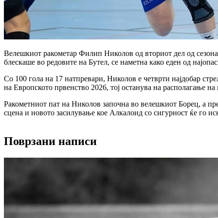
Велешкиот ракометар Филип Николов од вториот дел од сезонат
блескаше во редовите на Бутел, се наметна како еден од најопас
Со 100 гола на 17 натпревари, Николов е четврти најдобар стр
на Европското првенство 2026, тој останува на располагање на 
Ракометниот пат на Николов започна во велешкиот Борец, а пре
сцена и новото засилување кое Алкалоид со сигурност ќе го и
Поврзани написи