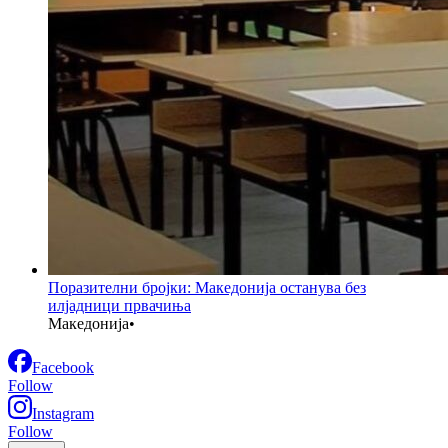
Поразителни бројки: Македонија останува без
илјадници првачиња
Македонија
•
Facebook
Follow
Instagram
Follow