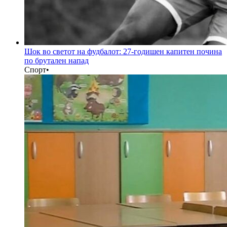
Шок во светот на фудбалот: 27-годишен капитен почина
по брутален напад
Спорт
•