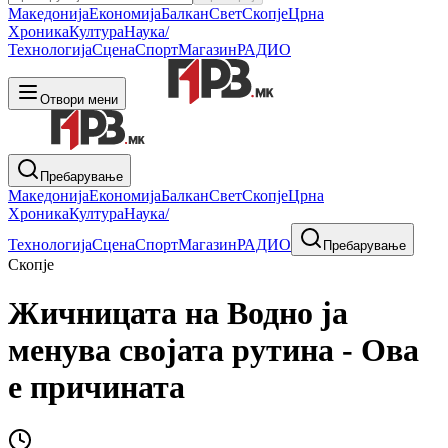
Македонија
Економија
Балкан
Свет
Скопје
Црна
Хроника
Култура
Наука/
Технологија
Сцена
Спорт
Магазин
РАДИО
Отвори мени
Пребарување
Македонија
Економија
Балкан
Свет
Скопје
Црна
Хроника
Култура
Наука/
Технологија
Сцена
Спорт
Магазин
РАДИО
Пребарување
Скопје
Жичницата на Водно ја
менува својата рутина - Ова
е причината