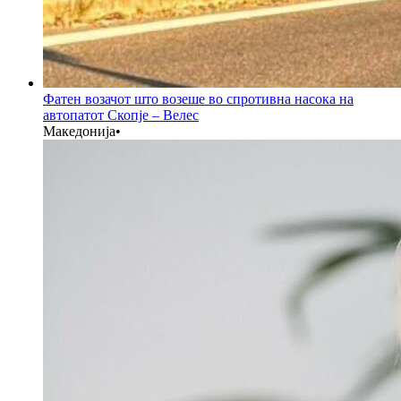
Фатен возачот што возеше во спротивна насока на
автопатот Скопје – Велес
Македонија
•