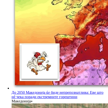
До 2050 Македонија ќе биде непрепознатлива: Еве што
нè чека поради екстремните горештини
Македонија
•