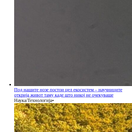
Под нашите нозе постои цел екосистем – научниците
открија живот таму каде што никој не очекуваше
Наука/Технологија
•