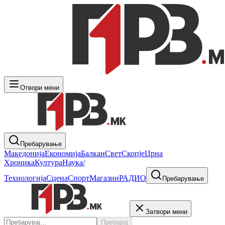
Отвори мени
Пребарување
Македонија
Економија
Балкан
Свет
Скопје
Црна
Хроника
Култура
Наука/
Технологија
Сцена
Спорт
Магазин
РАДИО
Пребарување
Затвори мени
Пребарај