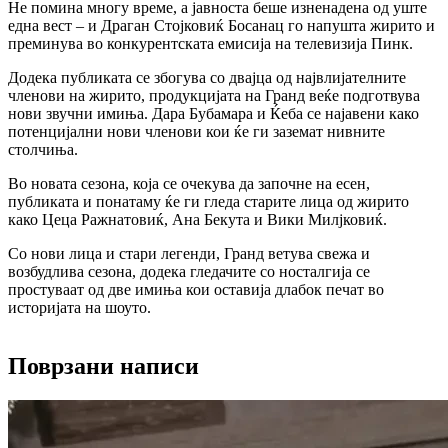
Не помина многу време, а јавноста беше изненадена од уште
една вест – и Драган Стојковиќ Босанац го напушта жирито и
преминува во конкурентската емисија на телевизија Пинк.
Додека публиката се збогува со двајца од највлијателните
членови на жирито, продукцијата на Гранд веќе подготвува
нови звучни имиња. Дара Бубамара и Ќеба се најавени како
потенцијални нови членови кои ќе ги заземат нивните
столчиња.
Во новата сезона, која се очекува да започне на есен,
публиката и понатаму ќе ги гледа старите лица од жирито
како Цеца Ражнатовиќ, Ана Бекута и Вики Милјковиќ.
Со нови лица и стари легенди, Гранд ветува свежа и
возбудлива сезона, додека гледачите со носталгија се
простуваат од две имиња кои оставија длабок печат во
историјата на шоуто.
Поврзани написи