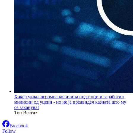
Хакер украл огромна количина податоци и заработил
милиони од уцени - но не ја предвидел казната што му
се заканува!
Топ Вести
•
Facebook
Follow