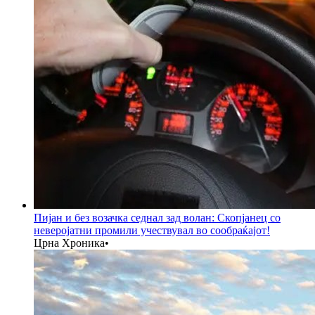
Пијан и без возачка седнал зад волан: Скопјанец со
неверојатни промили учествувал во сообраќајот!
Црна Хроника
•