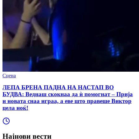
Сцена
ЛЕПА БРЕНА ПАДНА НА НАСТАП ВО
БУДВА: Веднаш скокнаа да ѝ помогнат – Прија
и новата снаа играа, а еве што правеше Виктор
цела ноќ!
Најнови вести