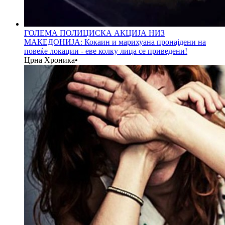
ГОЛЕМА ПОЛИЦИСКА АКЦИЈА НИЗ
МАКЕДОНИЈА: Кокаин и марихуана пронајдени на
повеќе локации - еве колку лица се приведени!
Црна Хроника
•