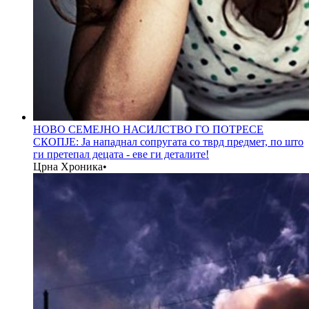
НОВО СЕМЕЈНО НАСИЛСТВО ГО ПОТРЕСЕ
СКОПЈЕ: Ја нападнал сопругата со тврд предмет, по што
ги претепал децата - еве ги деталите!
Црна Хроника
•