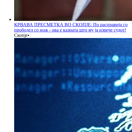
КРВАВА ПРЕСМЕТКА ВО СКОПЈЕ: По расправија го
прободел со нож - ова е казната што му ја изрече судот!
Скопје
•