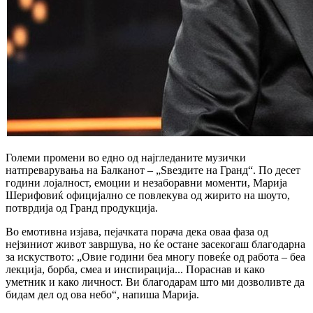
Големи промени во едно од најгледаните музички
натпреварувања на Балканот – „Ѕвездите на Гранд“. По десет
години лојалност, емоции и незаборавни моменти, Марија
Шерифовиќ официјално се повлекува од жирито на шоуто,
потврдија од Гранд продукција.
Во емотивна изјава, пејачката порача дека оваа фаза од
нејзиниот живот завршува, но ќе остане засекогаш благодарна
за искуството: „Овие години беа многу повеќе од работа – беа
лекција, борба, смеа и инспирација... Пораснав и како
уметник и како личност. Ви благодарам што ми дозволивте да
бидам дел од ова небо“, напиша Марија.