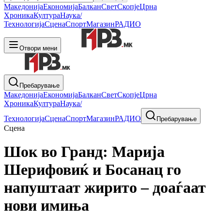
Македонија
Економија
Балкан
Свет
Скопје
Црна
Хроника
Култура
Наука/
Технологија
Сцена
Спорт
Магазин
РАДИО
Отвори мени
Пребарување
Македонија
Економија
Балкан
Свет
Скопје
Црна
Хроника
Култура
Наука/
Технологија
Сцена
Спорт
Магазин
РАДИО
Пребарување
Сцена
Шок во Гранд: Марија
Шерифовиќ и Босанац го
напуштаат жирито – доаѓаат
нови имиња