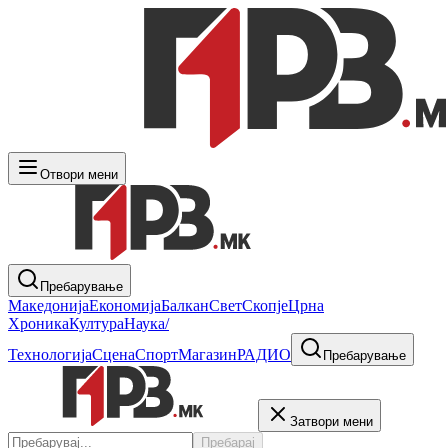
Отвори мени
Пребарување
Македонија
Економија
Балкан
Свет
Скопје
Црна
Хроника
Култура
Наука/
Технологија
Сцена
Спорт
Магазин
РАДИО
Пребарување
Затвори мени
Пребарај