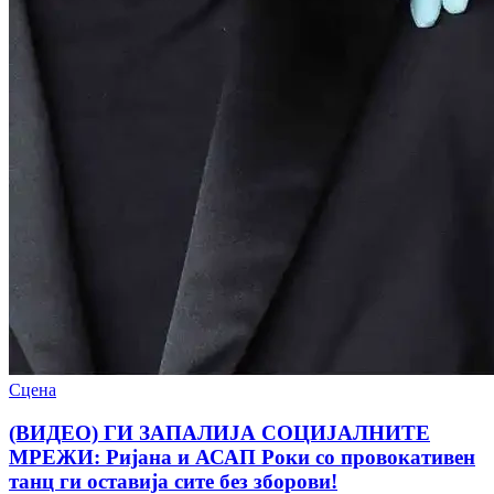
Сцена
(ВИДЕО) ГИ ЗАПАЛИЈА СОЦИЈАЛНИТЕ
МРЕЖИ: Ријана и АСАП Роки со провокативен
танц ги оставија сите без зборови!