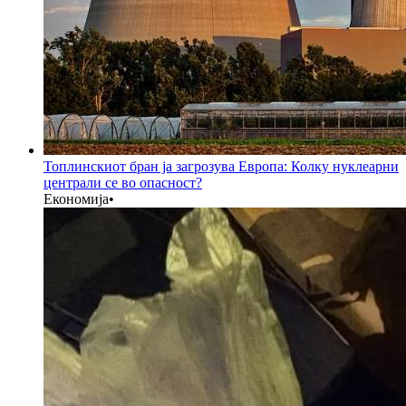
Топлинскиот бран ја загрозува Европа: Колку нуклеарни
централи се во опасност?
Економија
•