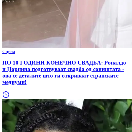
Сцена
ПО 10 ГОДИНИ КОНЕЧНО СВАДБА: Роналдо
и Џорџина подготвуваат свадба од соништата -
oва се деталите што ги откриваат странските
медиуми!