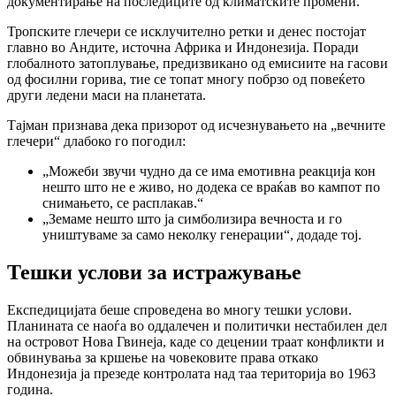
документирање на последиците од климатските промени.
Тропските глечери се исклучително ретки и денес постојат
главно во Андите, источна Африка и Индонезија. Поради
глобалното затоплување, предизвикано од емисиите на гасови
од фосилни горива, тие се топат многу побрзо од повеќето
други ледени маси на планетата.
Тајман признава дека призорот од исчезнувањето на „вечните
глечери“ длабоко го погодил:
„Можеби звучи чудно да се има емотивна реакција кон
нешто што не е живо, но додека се враќав во кампот по
снимањето, се расплакав.“
„Земаме нешто што ја симболизира вечноста и го
уништуваме за само неколку генерации“, додаде тој.
Тешки услови за истражување
Експедицијата беше спроведена во многу тешки услови.
Планината се наоѓа во оддалечен и политички нестабилен дел
на островот Нова Гвинеја, каде со децении траат конфликти и
обвинувања за кршење на човековите права откако
Индонезија ја презеде контролата над таа територија во 1963
година.