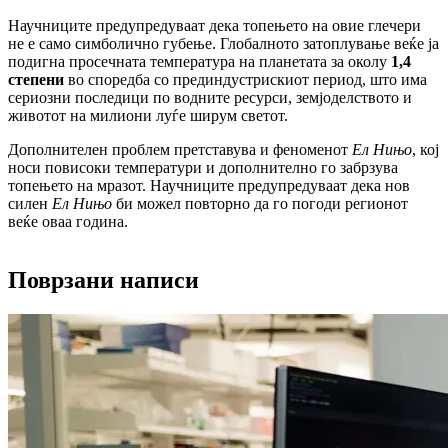
Научниците предупредуваат дека топењето на овие глечери
не е само симболично губење. Глобалното затоплување веќе ја
подигна просечната температура на планетата за околу
1,4
степени
во споредба со прединдустрискиот период, што има
сериозни последици по водните ресурси, земјоделството и
животот на милиони луѓе ширум светот.
Дополнителен проблем претставува и феноменот
Ел Нињо
, кој
носи повисоки температури и дополнително го забрзува
топењето на мразот. Научниците предупредуваат дека нов
силен
Ел Нињо
би можел повторно да го погоди регионот
веќе оваа година.
Поврзани написи