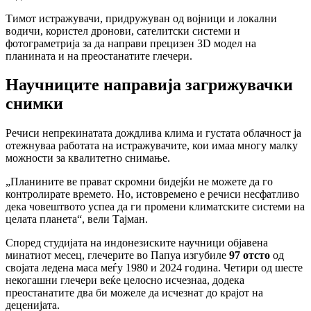
Тимот истражувачи, придружуван од војници и локални
водичи, користел дронови, сателитски системи и
фотограметрија за да направи прецизен 3D модел на
планината и на преостанатите глечери.
Научниците направија загрижувачки
снимки
Речиси непрекинатата дождлива клима и густата облачност ја
отежнуваа работата на истражувачите, кои имаа многу малку
можности за квалитетно снимање.
„Планините ве прават скромни бидејќи не можете да го
контролирате времето. Но, истовремено е речиси несфатливо
дека човештвото успеа да ги промени климатските системи на
целата планета“, вели Тајман.
Според студијата на индонезиските научници објавена
минатиот месец, глечерите во Папуа изгубиле
97 отсто
од
својата ледена маса меѓу 1980 и 2024 година. Четири од шесте
некогашни глечери веќе целосно исчезнаа, додека
преостанатите два би можеле да исчезнат до крајот на
деценијата.