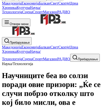
Македонија
Економија
Балкан
Свет
Скопје
Црна
Хроника
Култура
Наука/
Технологија
Сцена
Спорт
Магазин
РАДИО
Отвори мени
Пребарување
Македонија
Економија
Балкан
Свет
Скопје
Црна
Хроника
Култура
Наука/
Технологија
Сцена
Спорт
Магазин
РАДИО
Пребарување
Наука/Технологија
Научниците беа во солзи
поради овие призори: „Ќе се
случи побрзо отколку што
кој било мисли, ова е