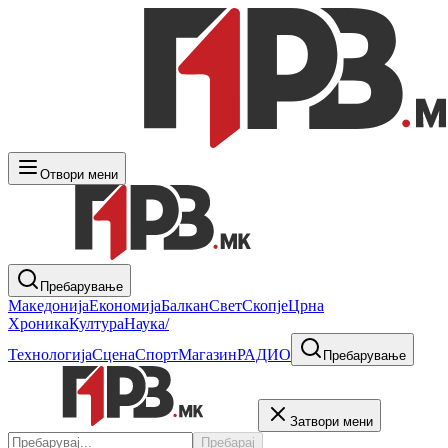
Отвори мени
Пребарување
Македонија
Економија
Балкан
Свет
Скопје
Црна
Хроника
Култура
Наука/
Технологија
Сцена
Спорт
Магазин
РАДИО
Пребарување
Затвори мени
Пребарај