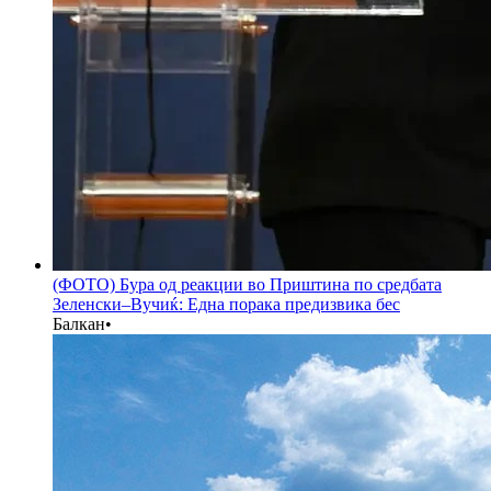
(ФОТО) Бура од реакции во Приштина по средбата
Зеленски–Вучиќ: Една порака предизвика бес
Балкан
•