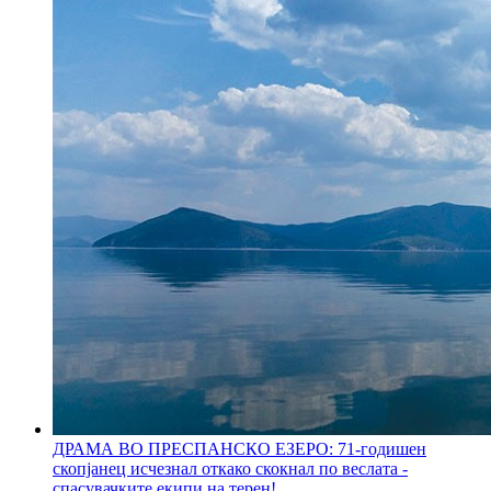
ДРАМА ВО ПРЕСПАНСКО ЕЗЕРО: 71-годишен
скопјанец исчезнал откако скокнал по веслата -
спасувачките екипи на терен!