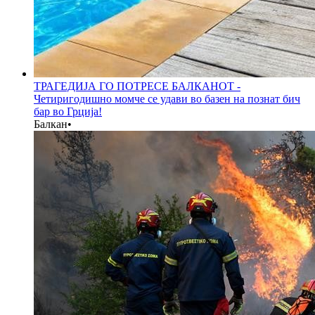
ТРАГЕДИЈА ГО ПОТРЕСЕ БАЛКАНОТ -
Четиригодишно момче се удави во базен на познат бич
бар во Грција!
Балкан
•