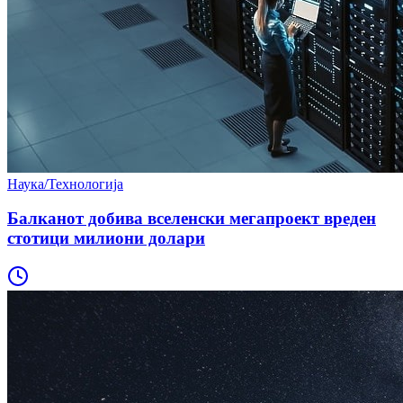
Наука/Технологија
Балканот добива вселенски мегапроект вреден
стотици милиони долари