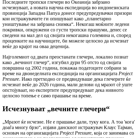
Последните тропски глечери во Океанија забрзано
исчезнуваат, а новата научна експедиција во индонезиската
провинција Западна Папуа донесе предупредувачки призори
кои истражувачите ги опишуваат како „планетарно
уништување на забрзана снимка“. Некогаш моќните ледени
покривки, опкружени со густи тропски прашуми, денес се
сведени на мал дел од својата некогашна големина и, според
проценките на научниците, би можеле целосно да исчезнат
веќе до крајот на оваа деценија.
Најголемиот од двата преостанати глечери, локално познат
како „вечниот глечер“, изгубил дури 95 отсто од својата
површина од 2002 година, покажаа податоците собрани за
време на двонеделната експедиција на организацијата
Project
Pressure
. Иако претходно се предвидуваше дека глечерите ќе
исчезнат веќе до 2026 година, мали делови од мразот сè уште
опстојуваат, но експертите предупредуваат дека нивното
целосно топење е само прашање на време.
Исчезнуваат „вечните глечери“
„Мразот ќе исчезне. Не е прашање дали, туку кога. А тоа 'кога'
доаѓа многу брзо“, изјави данскиот истражувач Клаус Тајман,
основач на организацијата
Project Pressure
, која се занимава со