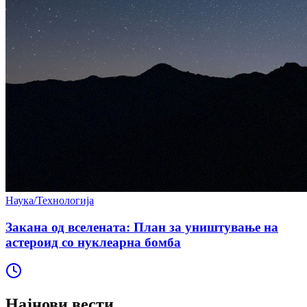
Наука/Технологија
Закана од вселената: План за уништување на
астероид со нуклеарна бомба
Најнови вести