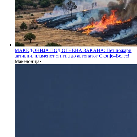
МАКЕДОНИЈА ПОД ОГНЕНА ЗАКАНА: Пет пожари
активни, пламенот стигна до автопатот Скопје–Велес!
Македонија
•