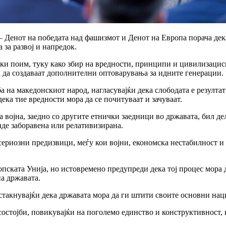
 Денот на победата над фашизмот и Денот на Европа порача дека
 за развој и напредок.
фски поим, туку како збир на вредности, принципи и цивилизацис
ма да создаваат дополнителни оптоварувања за идните генерации.
а на македонскиот народ, нагласувајќи дека слободата е резулта
дека тие вредности мора да се почитуваат и зачуваат.
 војна, заедно со другите етнички заедници во државата, бил де
иде заборавена или релативизирана.
о сериозни предизвици, меѓу кои војни, економска нестабилност и
пската Унија, но истовремено предупреди дека тој процес мора 
а државата.
истакнувајќи дека државата мора да ги штити своите основни на
остојби, повикувајќи на поголемо единство и конструктивност, 