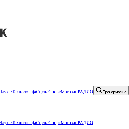
Наука/Технологија
Сцена
Спорт
Магазин
РАДИО
Пребарување
Наука/Технологија
Сцена
Спорт
Магазин
РАДИО