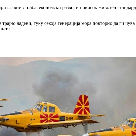
ири главни столба: економски развој и повисок животен стандард
трајно дадени, туку секоја генерација мора повторно да ги чува 
ината.