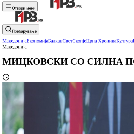
Отвори мени
Пребарување
Македонија
Економија
Балкан
Свет
Скопје
Црна Хроника
Култура
Македонија
МИЦКОВСКИ СО СИЛНА ПОРАК