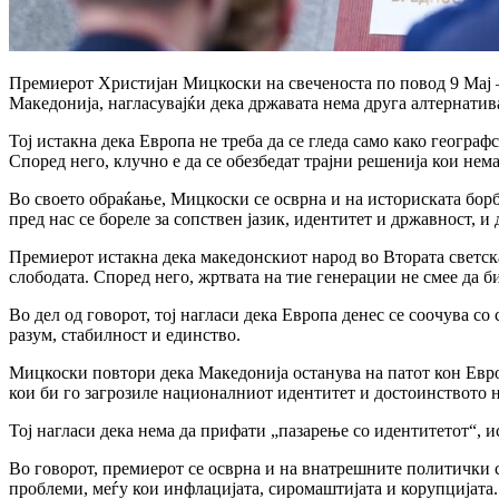
Премиерот Христијан Мицкоски на свеченоста по повод 9 Мај –
Македонија, нагласувајќи дека државата нема друга алтернатива
Тој истакна дека Европа не треба да се гледа само како геогра
Според него, клучно е да се обезбедат трајни решенија кои не
Во своето обраќање, Мицкоски се осврна и на историската борб
пред нас се бореле за сопствен јазик, идентитет и државност, и 
Премиерот истакна дека македонскиот народ во Втората светска
слободата. Според него, жртвата на тие генерации не смее да б
Во дел од говорот, тој нагласи дека Европа денес се соочува с
разум, стабилност и единство.
Мицкоски повтори дека Македонија останува на патот кон Евро
кои би го загрозиле националниот идентитет и достоинството н
Тој нагласи дека нема да прифати „пазарење со идентитетот“, 
Во говорот, премиерот се осврна и на внатрешните политички с
проблеми, меѓу кои инфлацијата, сиромаштијата и корупцијата.