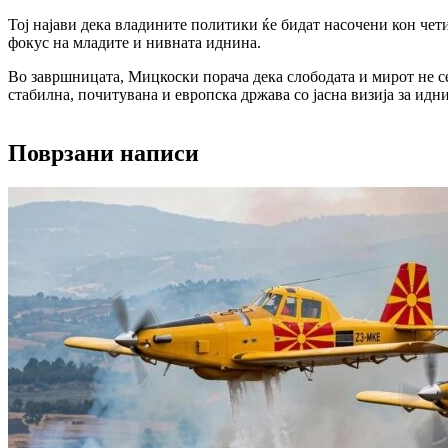
Тој најави дека владините политики ќе бидат насочени кон чет
фокус на младите и нивната иднина.
Во завршницата, Мицкоски порача дека слободата и мирот не се 
стабилна, почитувана и европска држава со јасна визија за идн
Поврзани написи