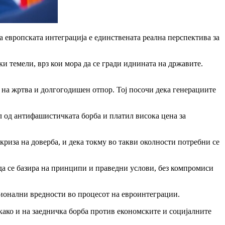
 европската интеграција е единствената реална перспектива за
ки темели, врз кои мора да се гради иднината на државите.
т на жртва и долгогодишен отпор. Тој посочи дека генерациите
л од антифашистичката борба и платил висока цена за
 криза на доверба, и дека токму во такви околности потребни се
да се базира на принципи и праведни услови, без компромиси
ционални вредности во процесот на евроинтеграции.
како и на заедничка борба против економските и социјалните