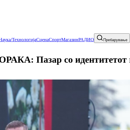
Наука/Технологија
Сцена
Спорт
Магазин
РАДИО
Пребарување
А: Пазар со идентитетот ни