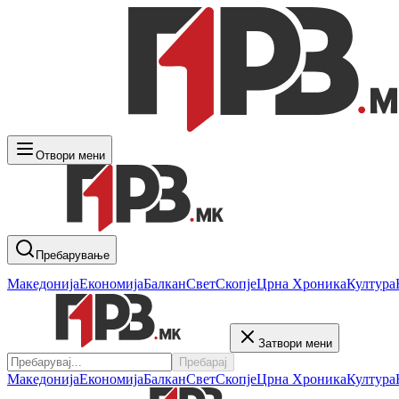
Отвори мени
Пребарување
Македонија
Економија
Балкан
Свет
Скопје
Црна Хроника
Култура
Затвори мени
Пребарај
Македонија
Економија
Балкан
Свет
Скопје
Црна Хроника
Култура