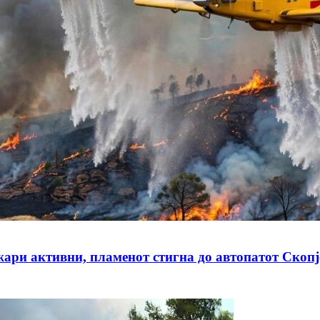
ктивни, пламенот стигна до автопатот Скопје