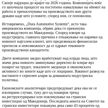
Скопје најдоцна до крајот на 2026 година. Компанијата веќе
го започнала процесот на постепено
намалување на обемот на
работа и пренасочување на производството кон други
држави
каде што условите, според нив, се поповолни.
Истовремено,
„Dura Automotive Systems“, исто така
американска компанија,
објави дека го прекинува
производството во Македонија. Според извори од
индустријата,
главната причина е откажување на нарачки од
нивниот најголем клиент, што предизвикало финансиски
притисок и невозможност да се одржат тековните
производствени капацитети.
Двете компании заедно
вработуваат над илјада лица, што
значи дека нивното заминување
директно ќе влијае врз
пазарот на трудот, локалните заедници и економската
активност во зоните каде што се лоцирани. Ваквиот развој на
настаните е сериозен аларм за домашната индустриска
политика.
Економските аналитичари предупредуваат дека ова
не се
изолирани случаи, туку дел од поширок тренд
на
реструктурирање или повлекување на странски
инвестиции од Македонија. Последната анкета на Советот на
странски инвеститори покажува дека
само 43 проценти од