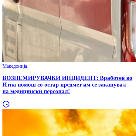
Македонија
ВОЗНЕМИРУВАЧКИ ИНЦИДЕНТ: Вработен во
Итна помош со остар предмет им се заканувал
на медицински персонал!