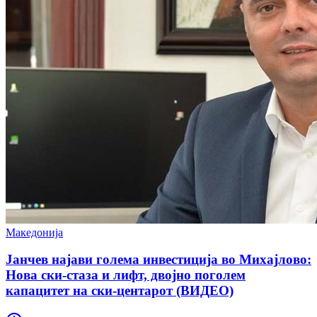
Македонија
Јанчев најави голема инвестиција во Михајлово:
Нова ски-стаза и лифт, двојно поголем
капацитет на ски-центарот (ВИДЕО)