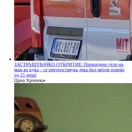
ЗАСТРАШУВАЧКО ОТКРИТИЕ: Пронајдено тело на
маж во куќа – се претпоставува дека бил мртов повеќе
од 15 дена!
Црна Хроника
•