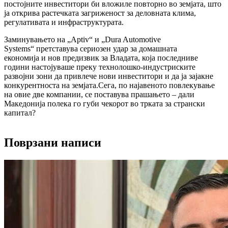
постојните инвеститори би вложиле повторно во земјата, што
ја открива растечката загриженост за
деловната клима,
регулативата и инфраструктурата.
Заминувањето на
„Aptiv“ и „Dura Automotive
Systems“
претставува
сериозен удар за домашната
економија
и
нов предизвик за Владата, која последниве
години настојуваше преку технолошко-индустриските
развојни зони да привлече нови инвеститори и да ја зајакне
конкурентноста на земјата.Сега, по најавеното повлекување
на овие две компании, се поставува прашањето –
дали
Македонија полека го губи чекорот во трката за странски
капитал?
Поврзани написи