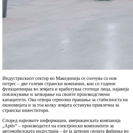
Индустрискиот сектор во Македонија се соочува со нов
потрес –
две големи странски компании, кои со години
функционираа во земјата и вработуваа стотици лица,
најавија
повлекување и затворање на своите производствени
капацитети. Ова отвора сериозни прашања за стабилноста на
економијата и за тоа колку земјата останува привлечна за
странски инвеститори.
Според најновите информации,
американската компанија
„Aptiv“
– производител на електронски компоненти за
автомобилската индустрија –
ќе ја затвори својата фабрика во