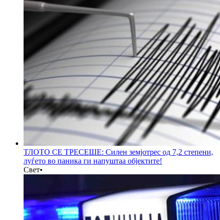
ТЛОТО СЕ ТРЕСЕШЕ: Силен земјотрес од 7,2 степени,
луѓето во паника ги напуштаа објектите!
Свет
•