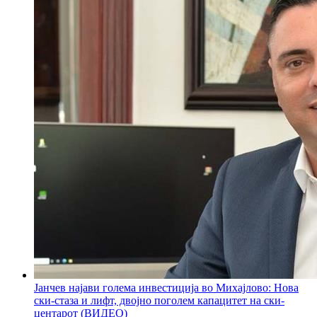
Јанчев најави голема инвестиција во Михајлово: Нова
ски-стаза и лифт, двојно поголем капацитет на ски-
центарот (ВИДЕО)