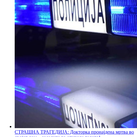
СТРАШНА ТРАГЕДИЈА: Докторка пронајдена мртва во