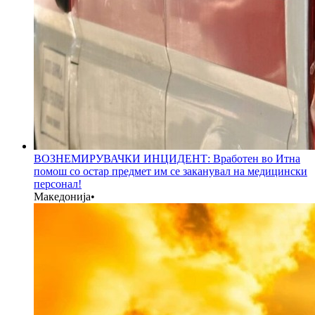
ВОЗНЕМИРУВАЧКИ ИНЦИДЕНТ: Вработен во Итна
помош со остар предмет им се заканувал на медицински
персонал!
Македонија
•