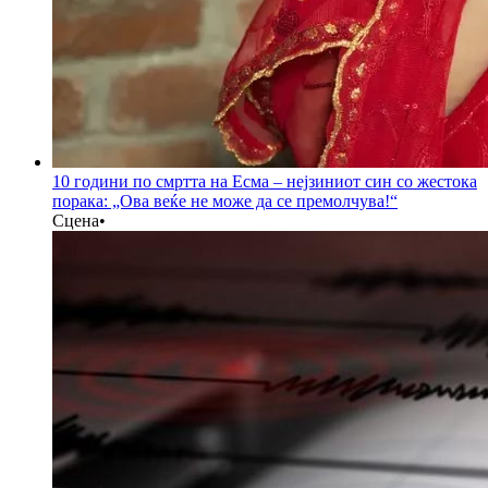
10 години по смртта на Есма – нејзиниот син со жестока
порака: „Ова веќе не може да се премолчува!“
Сцена
•