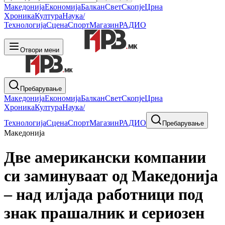
Македонија
Економија
Балкан
Свет
Скопје
Црна
Хроника
Култура
Наука/
Технологија
Сцена
Спорт
Магазин
РАДИО
Отвори мени
Пребарување
Македонија
Економија
Балкан
Свет
Скопје
Црна
Хроника
Култура
Наука/
Технологија
Сцена
Спорт
Магазин
РАДИО
Пребарување
Македонија
Две американски компании
си заминуваат од Македонија
– над илјада работници под
знак прашалник и сериозен