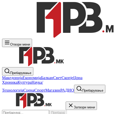
Отвори мени
Пребарување
Македонија
Економија
Балкан
Свет
Скопје
Црна
Хроника
Култура
Наука/
Технологија
Сцена
Спорт
Магазин
РАДИО
Пребарување
Затвори мени
Пребарај