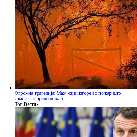
Огромна трагедија: Маж жив изгоре во пожар што
самиот го предизвикал
Топ Вести
•