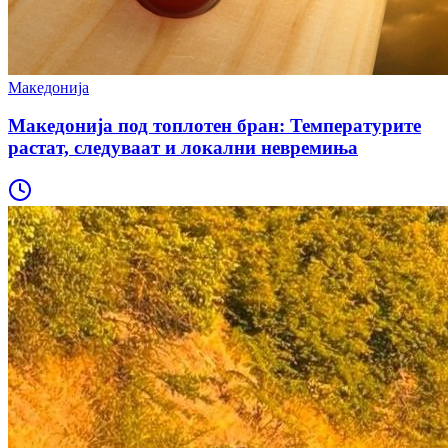
Македонија
Македонија под топлотен бран: Температурите
растат, следуваат и локални невремиња