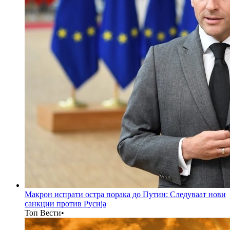
Макрон испрати остра порака до Путин: Следуваат нови
санкции против Русија
Топ Вести
•