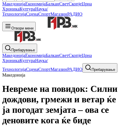
Македонија
Економија
Балкан
Свет
Скопје
Црна
Хроника
Култура
Наука/
Технологија
Сцена
Спорт
Магазин
РАДИО
Отвори мени
Пребарување
Македонија
Економија
Балкан
Свет
Скопје
Црна
Хроника
Култура
Наука/
Технологија
Сцена
Спорт
Магазин
РАДИО
Пребарување
Македонија
Невреме на повидок: Силни
дождови, грмежи и ветар ќе
ја погодат земјата – ова се
деновите кога ќе биде