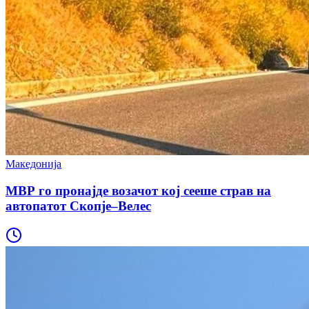
Македонија
МВР го пронајде возачот кој сееше страв на
автопатот Скопје–Велес