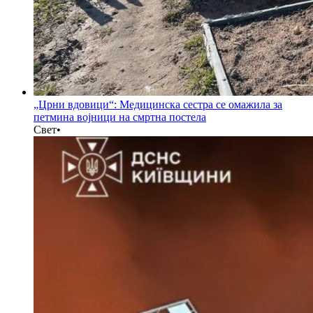
„Црни вдовици“: Медицинска сестра се омажила за
петмина војници на смртна постела
Свет
•