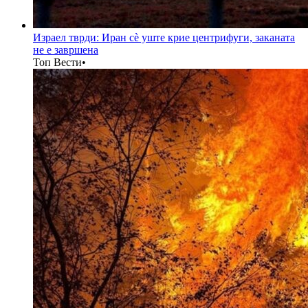
Израел тврди: Иран сè уште крие центрифуги, заканата
не е завршена
Топ Вести
•