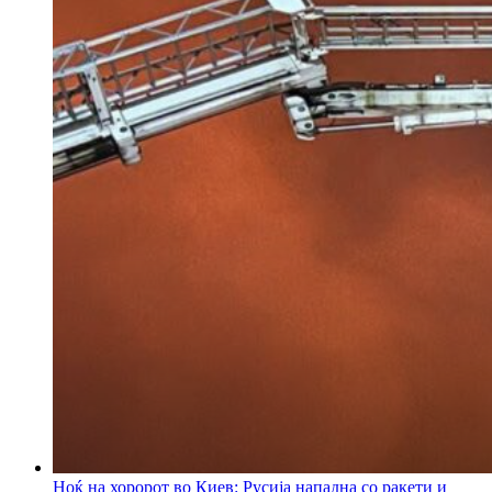
Ноќ на хоророт во Киев: Русија нападна со ракети и