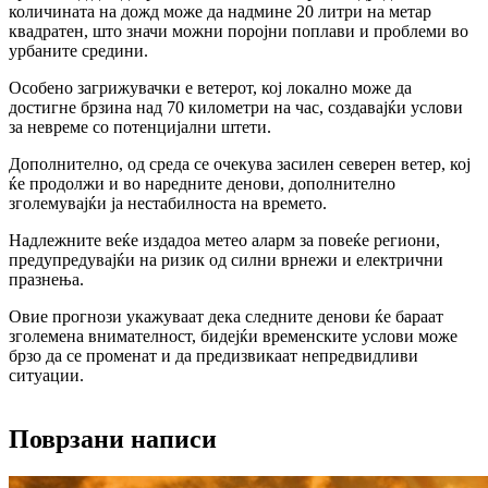
количината на дожд може да надмине 20 литри на метар
квадратен, што значи можни поројни поплави и проблеми во
урбаните средини.
Особено загрижувачки е ветерот, кој локално може да
достигне брзина над 70 километри на час, создавајќи услови
за невреме со потенцијални штети.
Дополнително, од среда се очекува засилен северен ветер, кој
ќе продолжи и во наредните денови, дополнително
зголемувајќи ја нестабилноста на времето.
Надлежните веќе издадоа метео аларм за повеќе региони,
предупредувајќи на ризик од силни врнежи и електрични
празнења.
Овие прогнози укажуваат дека следните денови ќе бараат
зголемена внимателност, бидејќи временските услови може
брзо да се променат и да предизвикаат непредвидливи
ситуации.
Поврзани написи