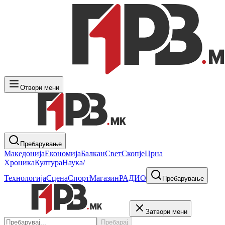
Отвори мени
Пребарување
Македонија
Економија
Балкан
Свет
Скопје
Црна
Хроника
Култура
Наука/
Технологија
Сцена
Спорт
Магазин
РАДИО
Пребарување
Затвори мени
Пребарај