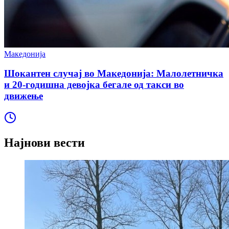
Македонија
Шокантен случај во Македонија: Малолетничка
и 20-годишна девојка бегале од такси во
движење
Најнови вести