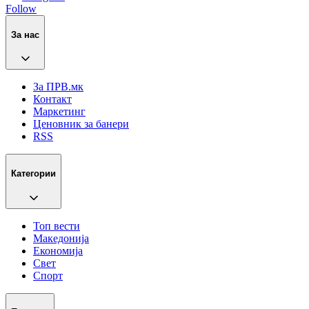
Follow
За нас
За ПРВ.мк
Контакт
Маркетинг
Ценовник за банери
RSS
Категории
Топ вести
Македонија
Економија
Свет
Спорт