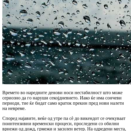
Времето во наредните денови носи нестабилност што може
сериозно да го наруши секојдневието. Иако ќе има сончеви
периоди, тие ќе бидат само краток прекин пред нови налети
на невреме.
Според најавите, веќе од утре па сè до викендот се очекуваат
поинтензивни временски процеси, проследени со обилни
врнежи од дожд, грмежи и засилен ветер. На одредени места,