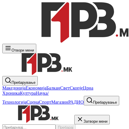
Отвори мени
Пребарување
Македонија
Економија
Балкан
Свет
Скопје
Црна
Хроника
Култура
Наука/
Технологија
Сцена
Спорт
Магазин
РАДИО
Пребарување
Затвори мени
Пребарај