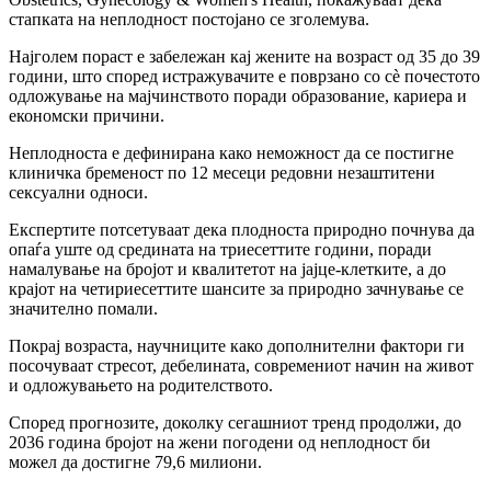
стапката на неплодност постојано се зголемува.
Најголем пораст е забележан кај жените на возраст од 35 до 39
години, што според истражувачите е поврзано со сè почестото
одложување на мајчинството поради образование, кариера и
економски причини.
Неплодноста е дефинирана како неможност да се постигне
клиничка бременост по 12 месеци редовни незаштитени
сексуални односи.
Експертите потсетуваат дека плодноста природно почнува да
опаѓа уште од средината на триесеттите години, поради
намалување на бројот и квалитетот на јајце-клетките, а до
крајот на четириесеттите шансите за природно зачнување се
значително помали.
Покрај возраста, научниците како дополнителни фактори ги
посочуваат стресот, дебелината, современиот начин на живот
и одложувањето на родителството.
Според прогнозите, доколку сегашниот тренд продолжи, до
2036 година бројот на жени погодени од неплодност би
можел да достигне 79,6 милиони.