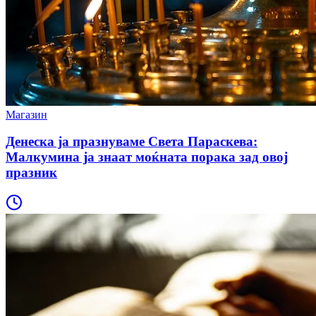
Магазин
Денеска ја празнуваме Света Параскева:
Малкумина ја знаат моќната порака зад овој
празник