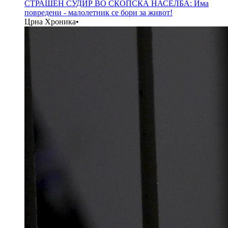
СТРАШЕН СУДИР ВО СКОПСКА НАСЕЛБА: Има
повредени - малолетник се бори за живот!
Црна Хроника
•