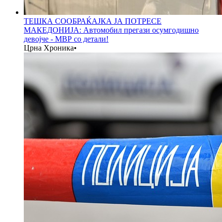
ТЕШКА СООБРАЌАЈКА ЈА ПОТРЕСЕ
МАКЕДОНИЈА: Автомобил прегази осумгодишно
девојче - МВР со детали!
Црна Хроника
•