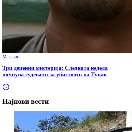
Магазин
Три децении мистерија: Следната недела
почнува судењето за убиството на Тупак
Најнови вести