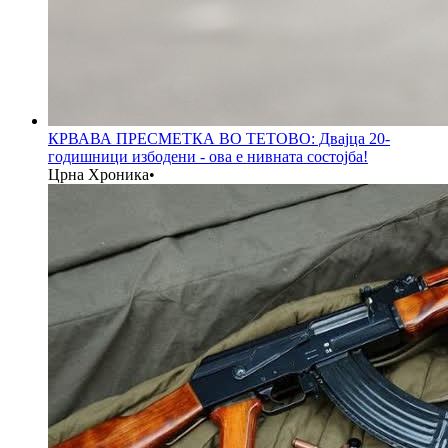
КРВАВА ПРЕСМЕТКА ВО ТЕТОВО: Двајца 20-
годишници избодени - ова е нивната состојба!
Црна Хроника
•