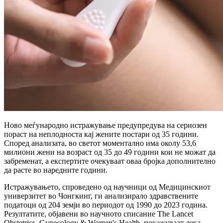
Ново меѓународно истражување предупредува на сериозен
пораст на неплодноста кај жените постари од 35 години.
Според анализата, во светот моментално има околу 53,6
милиони жени на возраст од 35 до 49 години кои не можат да
забременат, а експертите очекуваат оваа бројка дополнително
да расте во наредните години.
Истражувањето, спроведено од научници од Медицинскиот
универзитет во Чонгкинг, ги анализирало здравствените
податоци од 204 земји во периодот од 1990 до 2023 година.
Резултатите, објавени во научното списание The Lancet
Obstetrics, Gynecology & Women's Health, покажуваат дека