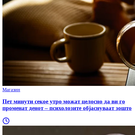
Магазин
Пет минути секое утро можат целосно да ви го
променат денот – психолозите објаснуваат зошто