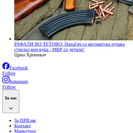
РАФАЛИ ВО ТЕТОВО: Напаѓач со автоматска пушка
стрелал кон куќа - МВР со детали!
Црна Хроника
•
Facebook
Follow
Instagram
Follow
За нас
За ПРВ.мк
Контакт
Маркетинг