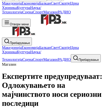
Македонија
Економија
Балкан
Свет
Скопје
Црна
Хроника
Култура
Наука/
Технологија
Сцена
Спорт
Магазин
РАДИО
Отвори мени
Пребарување
Македонија
Економија
Балкан
Свет
Скопје
Црна
Хроника
Култура
Наука/
Технологија
Сцена
Спорт
Магазин
РАДИО
Пребарување
Магазин
Експертите предупредуваат:
Одложувањето на
мајчинството носи сериозни
последици