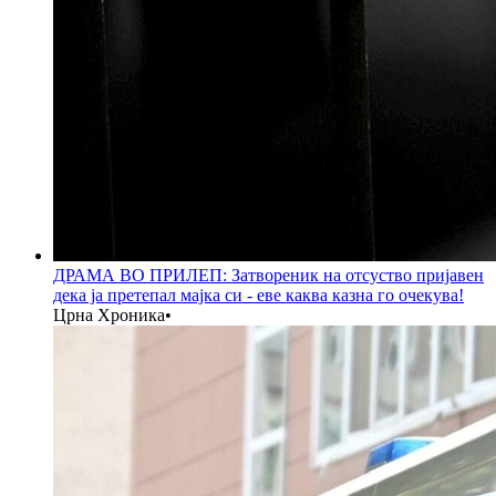
ДРАМА ВО ПРИЛЕП: Затвореник на отсуство пријавен
дека ја претепал мајка си - еве каква казна го очекува!
Црна Хроника
•