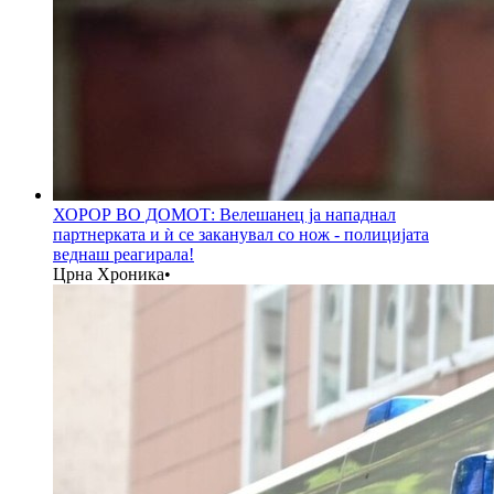
ХОРОР ВО ДОМОТ: Велешанец ја нападнал
партнерката и ѝ се заканувал со нож - полицијата
веднаш реагирала!
Црна Хроника
•