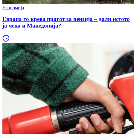
Економија
Европа го крева прагот за пензија – дали истото
ја чека и Македонија?