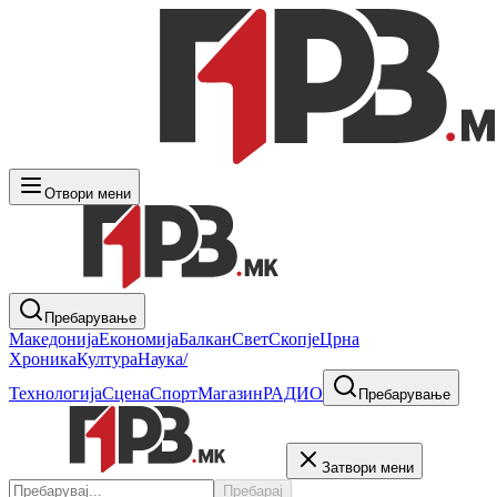
Отвори мени
Пребарување
Македонија
Економија
Балкан
Свет
Скопје
Црна
Хроника
Култура
Наука/
Технологија
Сцена
Спорт
Магазин
РАДИО
Пребарување
Затвори мени
Пребарај