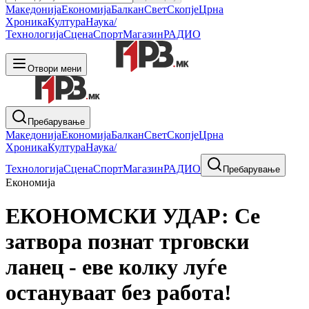
Македонија
Економија
Балкан
Свет
Скопје
Црна
Хроника
Култура
Наука/
Технологија
Сцена
Спорт
Магазин
РАДИО
Отвори мени
Пребарување
Македонија
Економија
Балкан
Свет
Скопје
Црна
Хроника
Култура
Наука/
Технологија
Сцена
Спорт
Магазин
РАДИО
Пребарување
Економија
ЕКОНОМСКИ УДАР: Се
затвора познат трговски
ланец - еве колку луѓе
остануваат без работа!