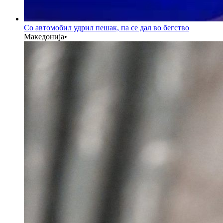
Со автомобил удрил пешак, па се дал во бегство
Македонија
•