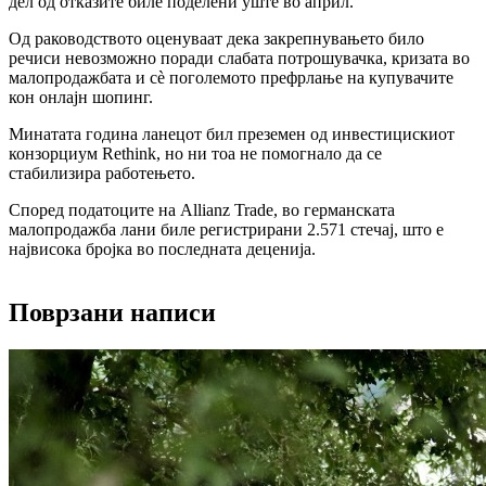
дел од отказите биле поделени уште во април.
Од раководството оценуваат дека закрепнувањето било
речиси невозможно поради слабата потрошувачка, кризата во
малопродажбата и сè поголемото префрлање на купувачите
кон онлајн шопинг.
Минатата година ланецот бил преземен од инвестицискиот
конзорциум
Rethink
, но ни тоа не помогнало да се
стабилизира работењето.
Според податоците на
Allianz Trade
, во германската
малопродажба лани биле регистрирани 2.571 стечај, што е
највисока бројка во последната деценија.
Поврзани написи