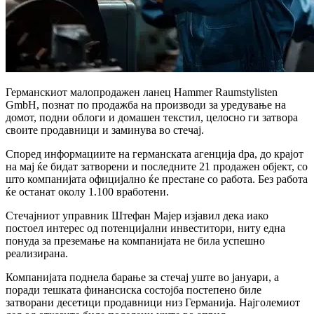
Германскиот малопродажен ланец
Hammer Raumstylisten
GmbH
, познат по продажба на производи за уредување на
домот, подни облоги и домашен текстил, целосно ги затвора
своите продавници и заминува во стечај.
Според информациите на германската агенција dpa, до крајот
на мај ќе бидат затворени и последните 21 продажен објект, со
што компанијата официјално ќе престане со работа. Без работа
ќе останат околу 1.100 вработени.
Стечајниот управник Штефан Мајер изјавил дека иако
постоел интерес од потенцијални инвеститори, ниту една
понуда за преземање на компанијата не била успешно
реализирана.
Компанијата поднела барање за стечај уште во јануари, а
поради тешката финансиска состојба постепено биле
затворани десетици продавници низ
Германија
. Најголемиот