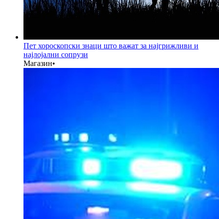
Пет хороскопски знаци што важат за најгрижливи и
најлојални сопрузи
Магазин
•