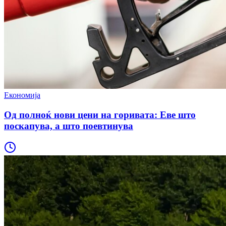
Економија
Од полноќ нови цени на горивата: Еве што
поскапува, а што поевтинува