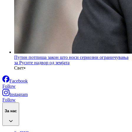
Путин потпиша закон што носи сериозни ограничувања
за Русите надвор од земјата
Свет
•
Facebook
Follow
Instagram
Follow
За нас