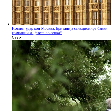
Новиот удар кон Москва: Британија санкционира банки,
компании и „флота во сенка“
Свет
•