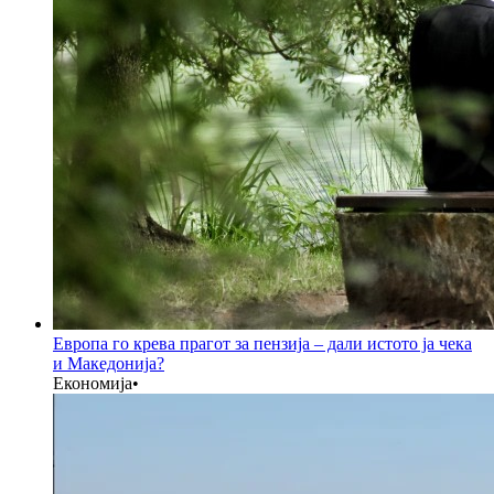
Европа го крева прагот за пензија – дали истото ја чека
и Македонија?
Економија
•