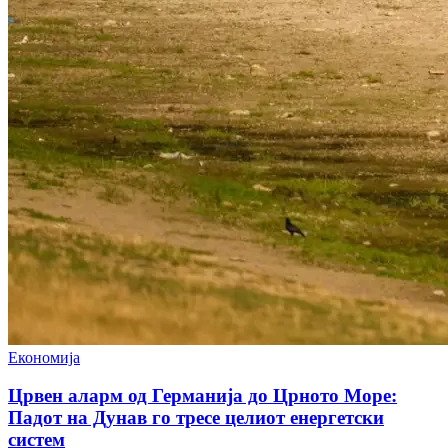
Економија
Црвен аларм од Германија до Црното Море:
Падот на Дунав го тресе целиот енергетски
систем