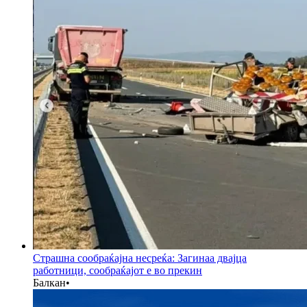
Страшна сообраќајна несреќа: Загинаа двајца
работници, сообраќајот е во прекин
Балкан
•