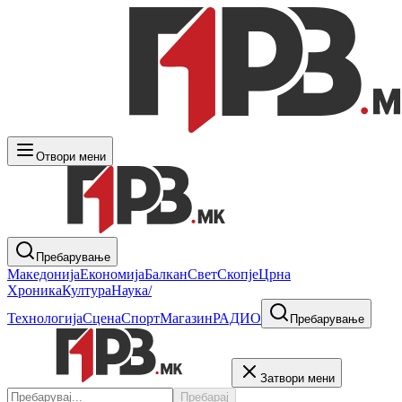
Отвори мени
Пребарување
Македонија
Економија
Балкан
Свет
Скопје
Црна
Хроника
Култура
Наука/
Технологија
Сцена
Спорт
Магазин
РАДИО
Пребарување
Затвори мени
Пребарај