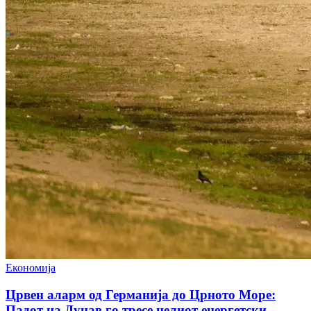
Економија
Црвен аларм од Германија до Црното Море:
Падот на Дунав го тресе целиот енергетски