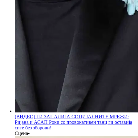
(ВИДЕО) ГИ ЗАПАЛИЈА СОЦИЈАЛНИТЕ МРЕЖИ:
Ријана и АСАП Роки со провокативен танц ги оставија
сите без зборови!
Сцена
•