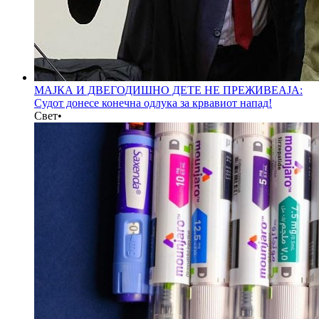
МАЈКА И ДВЕГОДИШНО ДЕТЕ НЕ ПРЕЖИВЕАЈА:
Судот донесе конечна одлука за крвавиот напад!
Свет
•