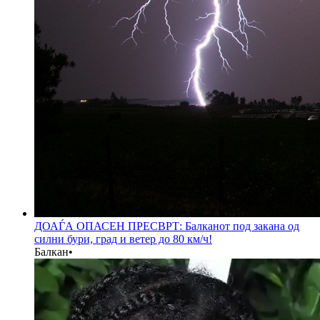
ДОАЃА ОПАСЕН ПРЕСВРТ: Балканот под закана од
силни бури, град и ветер до 80 км/ч!
Балкан
•