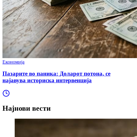
Економија
Пазарите во паника: Доларот потона, се
најавува историска интервенција
Најнови вести