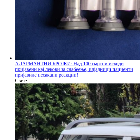
АЛАРМАНТНИ БРОЈКИ: Над 100 смртни исходи
пријавени кај лекови за слабеење, илјадници пациенти
пријавиле несакани реакции!
Свет
•