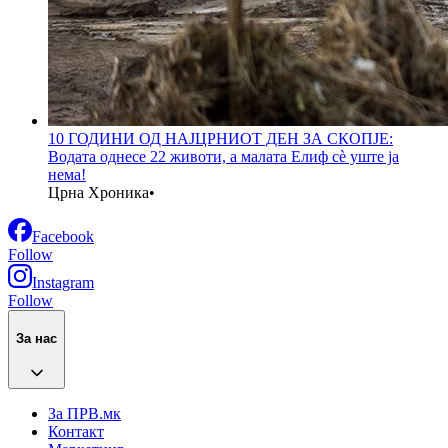
10 ГОДИНИ ОД НАЈЦРНИОТ ДЕН ЗА СКОПЈЕ:
Водата однесе 22 животи, а малата Елиф сè уште ја
нема!
Црна Хроника
•
Facebook
Follow
Instagram
Follow
За нас
За ПРВ.мк
Контакт