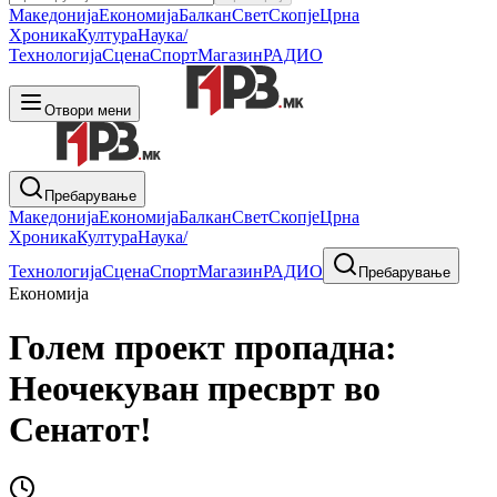
Македонија
Економија
Балкан
Свет
Скопје
Црна
Хроника
Култура
Наука/
Технологија
Сцена
Спорт
Магазин
РАДИО
Отвори мени
Пребарување
Македонија
Економија
Балкан
Свет
Скопје
Црна
Хроника
Култура
Наука/
Технологија
Сцена
Спорт
Магазин
РАДИО
Пребарување
Економија
Голем проект пропадна:
Неочекуван пресврт во
Сенатот!