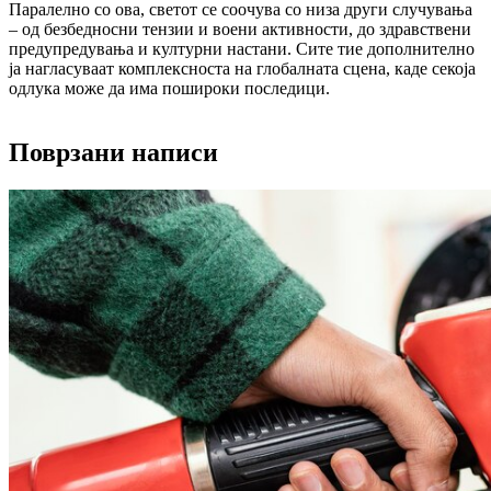
Паралелно со ова, светот се соочува со низа други случувања
– од безбедносни тензии и воени активности, до здравствени
предупредувања и културни настани. Сите тие дополнително
ја нагласуваат комплексноста на глобалната сцена, каде секоја
одлука може да има пошироки последици.
Поврзани написи