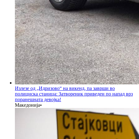
Излезе од „Идризово“ на викенд, па заврши во
полициска станица: Затвореник приведен по напад врз
поранешната девојка!
Македонија
•