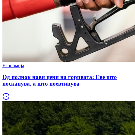
Економија
Од полноќ нови цени на горивата: Еве што
поскапува, а што поевтинува