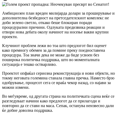
Амбициозен план вреден милијарда долари за проширување и
дополнителна безбедност на претседателскиот комплекс не
доби зелено светло, откако беше блокиран поради
процедурални причини. Одлуката предизвика реакции и
отвори нова дебата околу начинот на носење вакви крупни
проекти.
Клучниот проблем лежи во тоа што предлогот бил оценет
како премногу обемен за да помине преку поедноставена
процедура. Тоа значи дека не може да биде усвоен без
поширока политичка поддршка, што во моменталната
ситуација е тешко остварливо.
Проектот опфаќал сериозна реконструкција и нови објекти, но
токму неговата големина станала главна пречка. Наместо брзо
одобрување, процесот сега се враќа чекор назад, со најави за
можни измени.
Во меѓувреме, од другата страна на политичката сцена веќе се
разгледуваат начини како предлогот да се прилагоди и
повторно да се стави на маса. Сепак, останува неизвесно дали
ќе добие доволна поддршка.