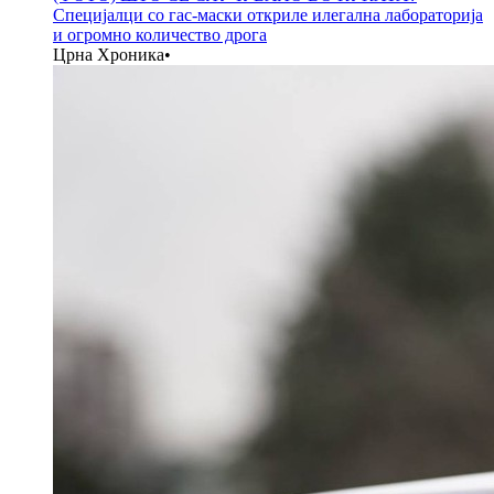
Специјалци со гас-маски откриле илегална лабораторија
и огромно количество дрога
Црна Хроника
•