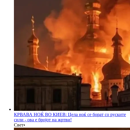
КРВАВА НОЌ ВО КИЕВ: Цела ноќ се борат со руските
сили - ова е бројот на жртви!
Свет
•