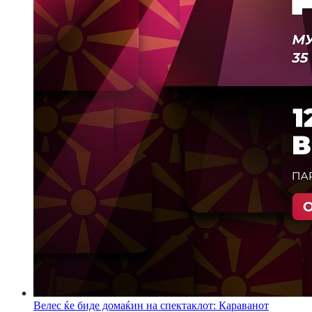
Велес ќе биде домаќин на спектаклот: Караванот