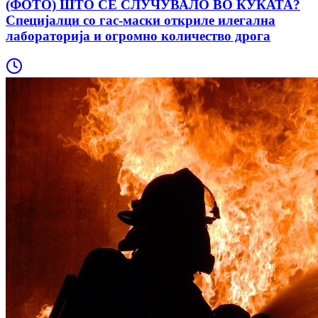
(ФОТО) ШТО СЕ СЛУЧУВАЛО ВО КУЌАТА?
Специјалци со гас-маски откриле илегална
лабораторија и огромно количество дрога