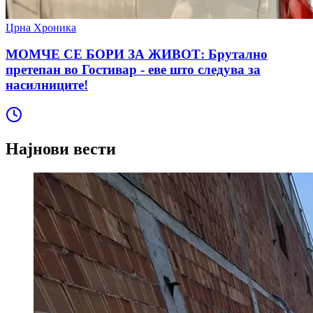
Црна Хроника
МОМЧЕ СЕ БОРИ ЗА ЖИВОТ: Брутално
претепан во Гостивар - еве што следува за
насилниците!
Најнови вести