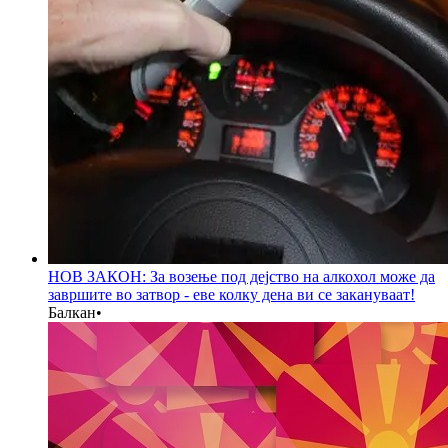
НОВ ЗАКОН: За возење под дејство на алкохол може да
завршите во затвор - еве колку дена ви се закануваат!
Балкан
•