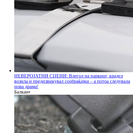
НЕВЕРОЈАТНИ СЦЕНИ: Влегол на паркинг, крадел
возила и предизвикувал сообраќајки – а потоа следувала
нова драма!
Балкан
•