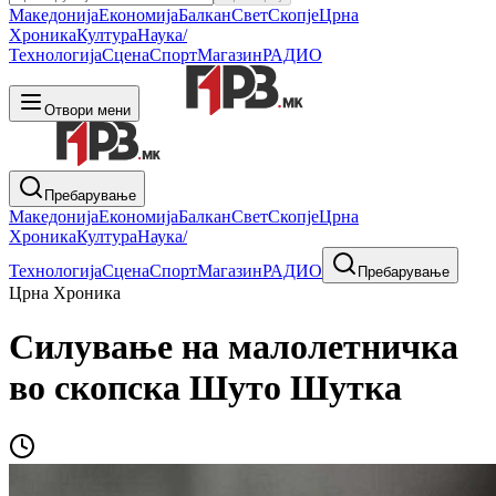
Македонија
Економија
Балкан
Свет
Скопје
Црна
Хроника
Култура
Наука/
Технологија
Сцена
Спорт
Магазин
РАДИО
Отвори мени
Пребарување
Македонија
Економија
Балкан
Свет
Скопје
Црна
Хроника
Култура
Наука/
Технологија
Сцена
Спорт
Магазин
РАДИО
Пребарување
Црна Хроника
Силување на малолетничка
во скопска Шуто Шутка