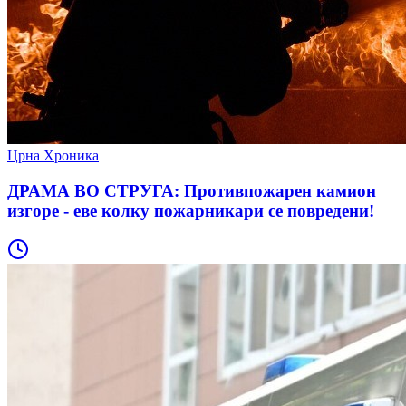
Црна Хроника
ДРАМА ВО СТРУГА: Противпожарен камион
изгоре - еве колку пожарникари се повредени!