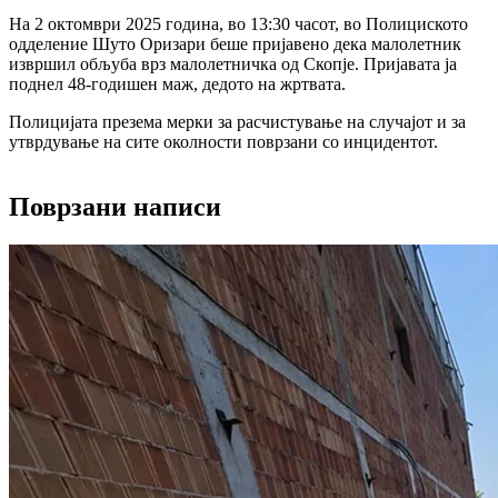
На 2 октомври 2025 година, во 13:30 часот, во Полициското
одделение Шуто Оризари беше пријавено дека малолетник
извршил обљуба врз малолетничка од Скопје. Пријавата ја
поднел 48-годишен маж, дедото на жртвата.
Полицијата презема мерки за расчистување на случајот и за
утврдување на сите околности поврзани со инцидентот.
Поврзани написи