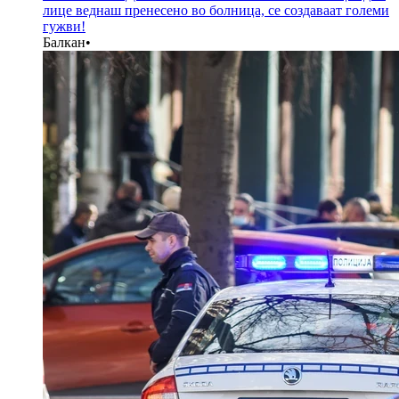
лице веднаш пренесено во болница, се создаваат големи
гужви!
Балкан
•