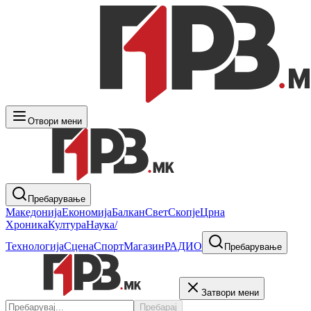
Отвори мени
Пребарување
Македонија
Економија
Балкан
Свет
Скопје
Црна
Хроника
Култура
Наука/
Технологија
Сцена
Спорт
Магазин
РАДИО
Пребарување
Затвори мени
Пребарај