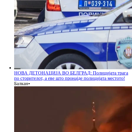
НОВА ДЕТОНАЦИЈА ВО БЕЛГРАД: Полицијата трага
по сторителот, а еве што пронајде полицијата местото!
Балкан
•