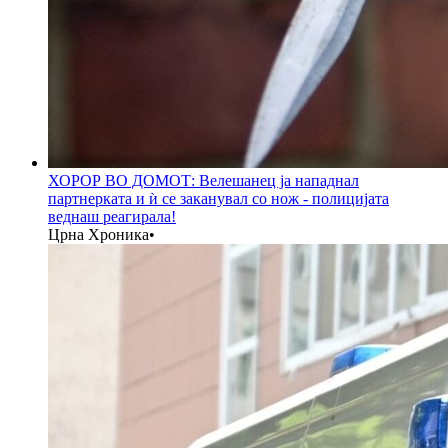
ХОРОР ВО ДОМОТ: Велешанец ја нападнал
партнерката и ѝ се заканувал со нож - полицијата
веднаш реагирала!
Црна Хроника
•