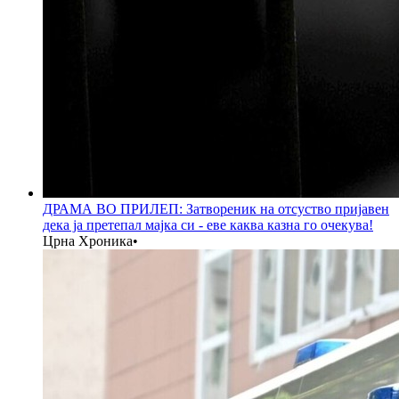
ДРАМА ВО ПРИЛЕП: Затвореник на отсуство пријавен
дека ја претепал мајка си - еве каква казна го очекува!
Црна Хроника
•