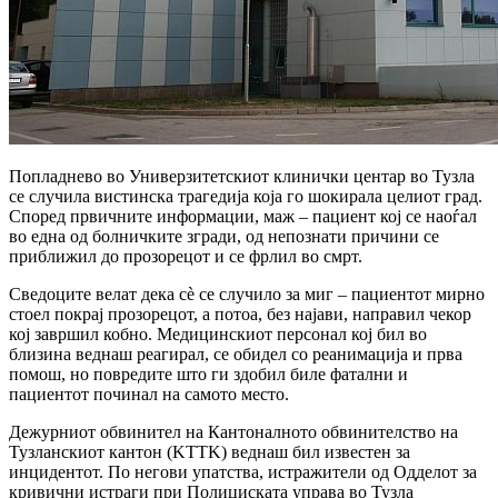
Попладнево во Универзитетскиот клинички центар во Тузла
се случила вистинска трагедија која го шокирала целиот град.
Според првичните информации, маж – пациент кој се наоѓал
во една од болничките згради, од непознати причини се
приближил до прозорецот и се фрлил во смрт.
Сведоците велат дека сè се случило за миг – пациентот мирно
стоел покрај прозорецот, а потоа, без најави, направил чекор
кој завршил кобно. Медицинскиот персонал кој бил во
близина веднаш реагирал, се обидел со реанимација и прва
помош, но повредите што ги здобил биле фатални и
пациентот починал на самото место.
Дежурниот обвинител на Кантоналното обвинителство на
Тузланскиот кантон (KTTK) веднаш бил известен за
инцидентот. По негови упатства, истражители од Одделот за
кривични истраги при Полициската управа во Тузла