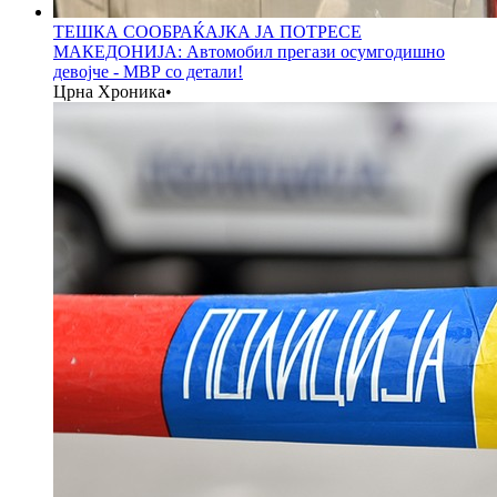
ТЕШКА СООБРАЌАЈКА ЈА ПОТРЕСЕ
МАКЕДОНИЈА: Автомобил прегази осумгодишно
девојче - МВР со детали!
Црна Хроника
•