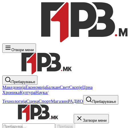
Отвори мени
Пребарување
Македонија
Економија
Балкан
Свет
Скопје
Црна
Хроника
Култура
Наука/
Технологија
Сцена
Спорт
Магазин
РАДИО
Пребарување
Затвори мени
Пребарај