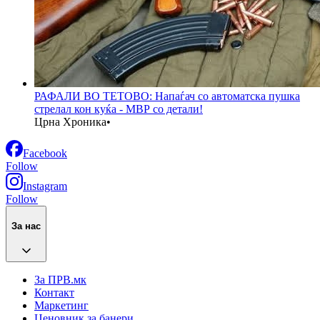
РАФАЛИ ВО ТЕТОВО: Напаѓач со автоматска пушка
стрелал кон куќа - МВР со детали!
Црна Хроника
•
Facebook
Follow
Instagram
Follow
За нас
За ПРВ.мк
Контакт
Маркетинг
Ценовник за банери