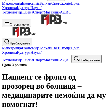
Македонија
Економија
Балкан
Свет
Скопје
Црна
Хроника
Култура
Наука/
Технологија
Сцена
Спорт
Магазин
РАДИО
Отвори мени
Пребарување
Македонија
Економија
Балкан
Свет
Скопје
Црна
Хроника
Култура
Наука/
Технологија
Сцена
Спорт
Магазин
РАДИО
Пребарување
Црна Хроника
Пациент се фрлил од
прозорец во болница –
медицинарите немоќни да му
помогнат!