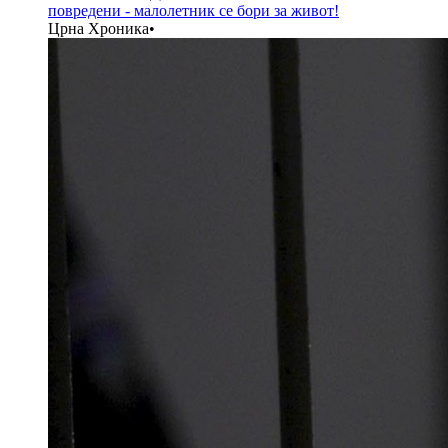
повредени - малолетник се бори за живот!
Црна Хроника
•