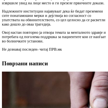
извршиле увид на лице место и ги презеле првичните докази.
Надлежните институции најавуваат дека ќе бидат преземени
сите понатамошни мерки и дејствија во согласност со
упатствата на обвинителството, со цел целосно да се расветли
како дошло до оваа трагедија.
Овој настан повторно ја отвора темата за менталното здравје и
потребата од поголема поддршка за пациентите кои се наоѓаат
во болничките установи.
Не дознавај последен- читај ПРВ.мк
Поврзани написи