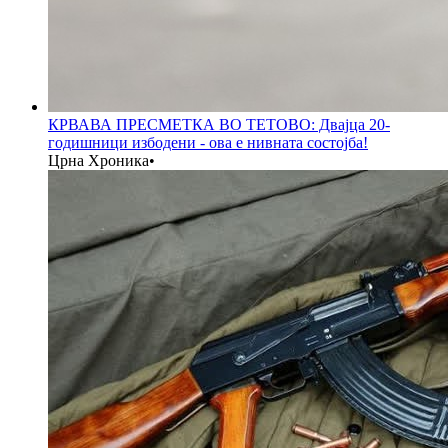
КРВАВА ПРЕСМЕТКА ВО ТЕТОВО: Двајца 20-
годишници избодени - ова е нивната состојба!
Црна Хроника
•