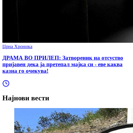
Црна Хроника
ДРАМА ВО ПРИЛЕП: Затвореник на отсуство
пријавен дека ја претепал мајка си - еве каква
казна го очекува!
Најнови вести