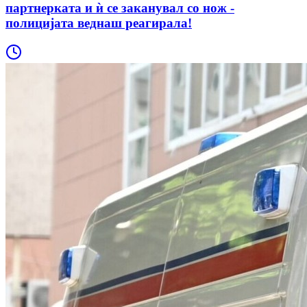
партнерката и ѝ се заканувал со нож -
полицијата веднаш реагирала!