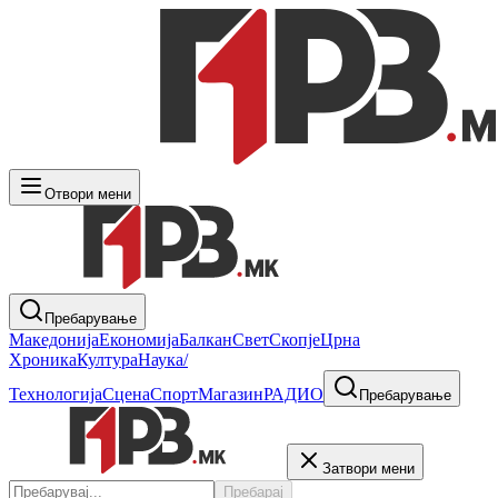
Отвори мени
Пребарување
Македонија
Економија
Балкан
Свет
Скопје
Црна
Хроника
Култура
Наука/
Технологија
Сцена
Спорт
Магазин
РАДИО
Пребарување
Затвори мени
Пребарај