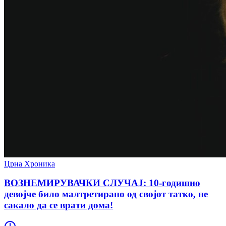
Црна Хроника
ВОЗНЕМИРУВАЧКИ СЛУЧАЈ: 10-годишно
девојче било малтретирано од својот татко, не
сакало да се врати дома!