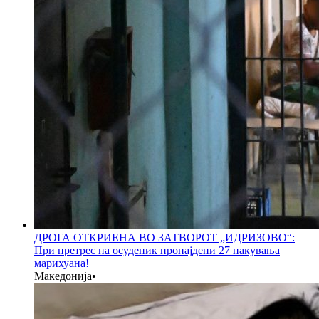
ДРОГА ОТКРИЕНА ВО ЗАТВОРОТ „ИДРИЗОВО“:
При претрес на осуденик пронајдени 27 пакувања
марихуана!
Македонија
•