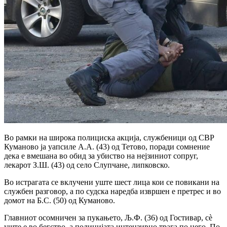
Во рамки на широка полициска акција, службеници од СВР
Куманово ја уапсиле А.А. (43) од Тетово, поради сомнение
дека е вмешана во обид за убиство на нејзиниот сопруг,
лекарот З.Ш. (43) од село Слупчане, липковско.
Во истрагата се вклучени уште шест лица кои се повикани на
службен разговор, а по судска наредба извршен е претрес и во
домот на Б.С. (50) од Куманово.
Главниот осомничен за пукањето, Љ.Ф. (36) од Гостивар, сè
уште е во бегство, а полицијата интензивно трага по него. По