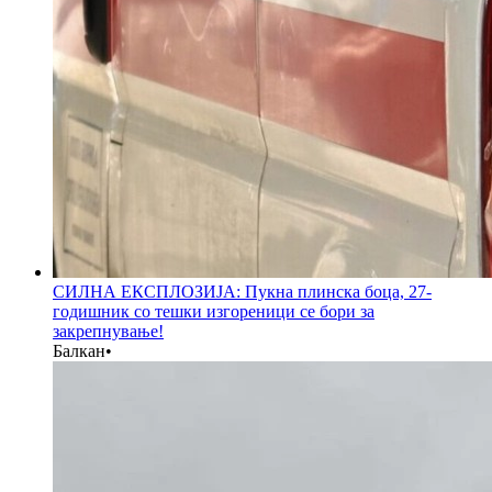
СИЛНА ЕКСПЛОЗИЈА: Пукна плинска боца, 27-
годишник со тешки изгореници се бори за
закрепнување!
Балкан
•