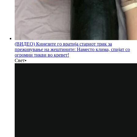
(ВИДЕО) Кинезите го вратија стариот трик за
преживување на жештините: Наместо клима, спијат со
огромни тикви во кревет!
Свет
•