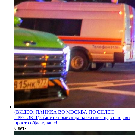
(ВИДЕО) ПАНИКА ВО МОСКВА ПО СИЛЕН
ТРЕСОК: Граѓаните помислија на експлозија, се појави
првото објаснување!
Свет
•