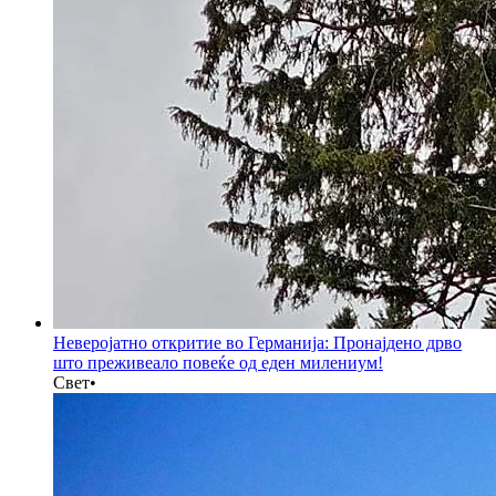
Неверојатно откритие во Германија: Пронајдено дрво
што преживеало повеќе од еден милениум!
Свет
•