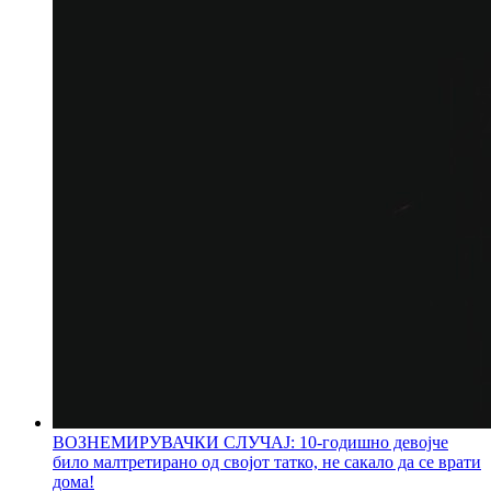
ВОЗНЕМИРУВАЧКИ СЛУЧАЈ: 10-годишно девојче
било малтретирано од својот татко, не сакало да се врати
дома!