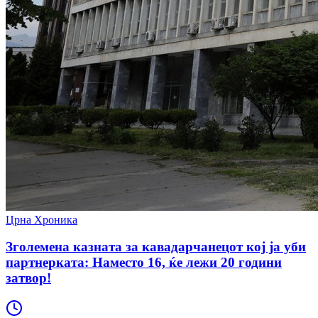
Црна Хроника
Зголемена казната за кавадарчанецот кој ја уби
партнерката: Наместо 16, ќе лежи 20 години
затвор!