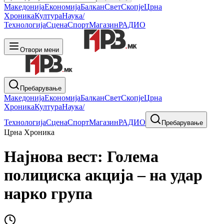
Македонија
Економија
Балкан
Свет
Скопје
Црна
Хроника
Култура
Наука/
Технологија
Сцена
Спорт
Магазин
РАДИО
Отвори мени
Пребарување
Македонија
Економија
Балкан
Свет
Скопје
Црна
Хроника
Култура
Наука/
Технологија
Сцена
Спорт
Магазин
РАДИО
Пребарување
Црна Хроника
Најнова вест: Голема
полициска акција – на удар
нарко група