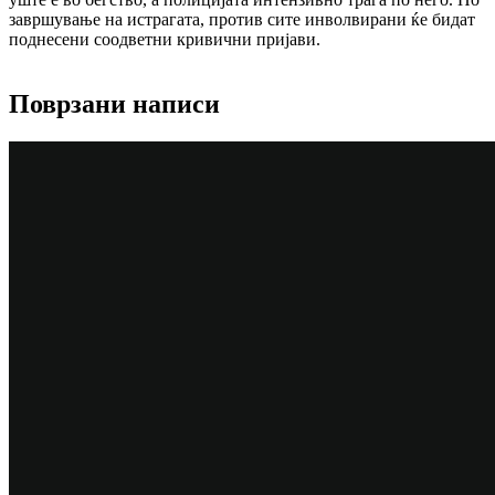
завршување на истрагата, против сите инволвирани ќе бидат
поднесени соодветни кривични пријави.
Поврзани написи