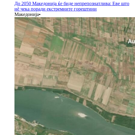
До 2050 Македонија ќе биде непрепознатлива: Еве што
нè чека поради екстремните горештини
Македонија
•