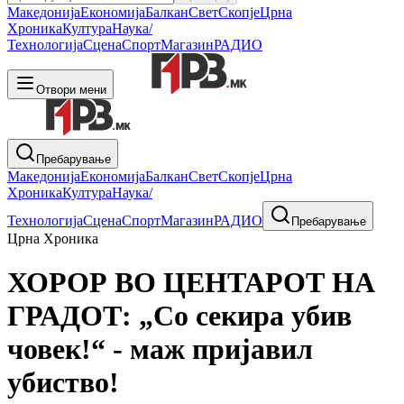
Македонија
Економија
Балкан
Свет
Скопје
Црна
Хроника
Култура
Наука/
Технологија
Сцена
Спорт
Магазин
РАДИО
Отвори мени
Пребарување
Македонија
Економија
Балкан
Свет
Скопје
Црна
Хроника
Култура
Наука/
Технологија
Сцена
Спорт
Магазин
РАДИО
Пребарување
Црна Хроника
ХОРОР ВО ЦЕНТАРОТ НА
ГРАДОТ: „Со секира убив
човек!“ - маж пријавил
убиство!