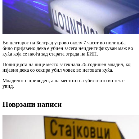
Во центарот на Белград утрово околу 7 часот во полиција
било пријавено дека е убиен засега неидентификуван маж во
куќа која се наоѓа зад старата зграда на БИП.
Полицијата на лице место затекнала 26-годишен младич, кој
изјавил дека со секира убил човек во неговата куќа.
Младичот е приведен, а на местото на убиството во тек е
увид.
Поврзани написи