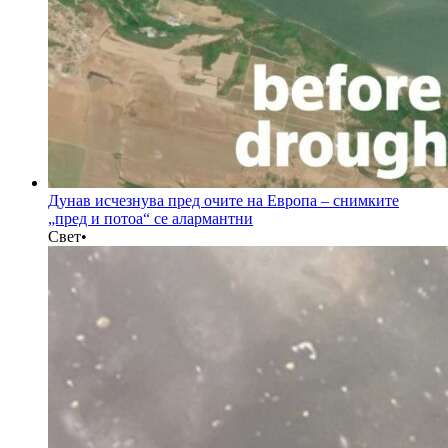
Дунав исчезнува пред очите на Европа – снимките
„пред и потоа“ се алармантни
Свет
•