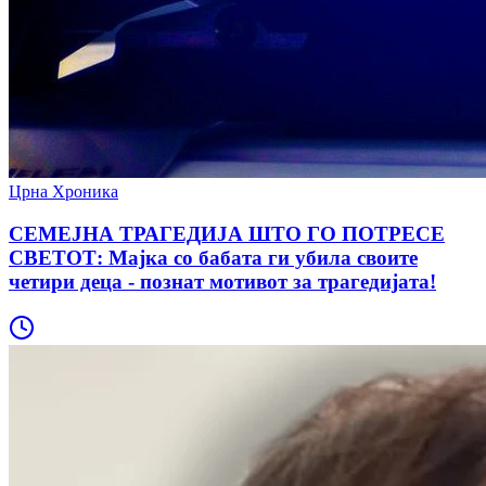
Црна Хроника
СЕМЕЈНА ТРАГЕДИЈА ШТО ГО ПОТРЕСЕ
СВЕТОТ: Мајка со бабата ги убила своите
четири деца - познат мотивот за трагедијата!