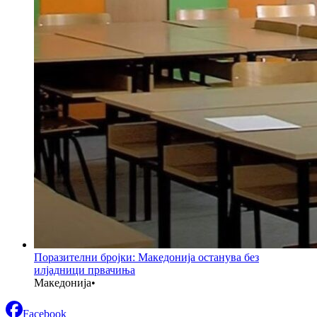
Поразителни бројки: Македонија останува без
илјадници првачиња
Македонија
•
Facebook