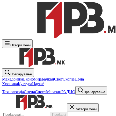
Отвори мени
Пребарување
Македонија
Економија
Балкан
Свет
Скопје
Црна
Хроника
Култура
Наука/
Технологија
Сцена
Спорт
Магазин
РАДИО
Пребарување
Затвори мени
Пребарај