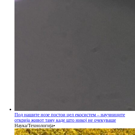
Под нашите нозе постои цел екосистем – научниците
открија живот таму каде што никој не очекуваше
Наука/Технологија
•