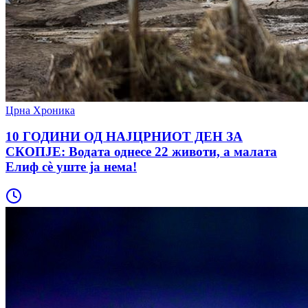
Црна Хроника
10 ГОДИНИ ОД НАЈЦРНИОТ ДЕН ЗА
СКОПЈЕ: Водата однесе 22 животи, а малата
Елиф сè уште ја нема!