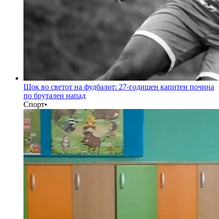
Шок во светот на фудбалот: 27-годишен капитен почина
по брутален напад
Спорт
•