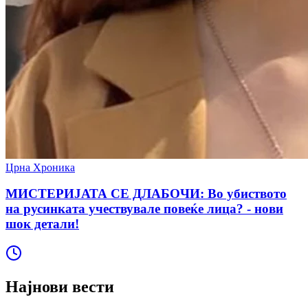
Црна Хроника
МИСТЕРИЈАТА СЕ ДЛАБОЧИ: Во убиството
на русинката учествувале повеќе лица? - нови
шок детали!
Најнови вести