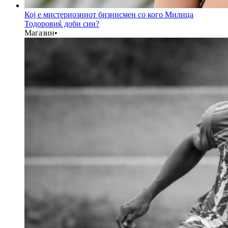
Кој е мистериозниот бизнисмен со кого Милица
Тодоровиќ доби син?
Магазин
•