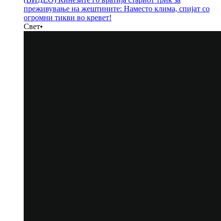
преживување на жештините: Наместо клима, спијат со
огромни тикви во кревет!
Свет
•