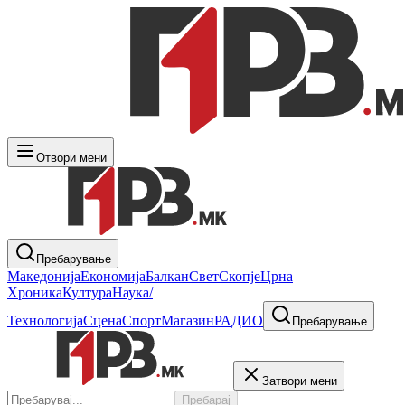
Отвори мени
Пребарување
Македонија
Економија
Балкан
Свет
Скопје
Црна
Хроника
Култура
Наука/
Технологија
Сцена
Спорт
Магазин
РАДИО
Пребарување
Затвори мени
Пребарај