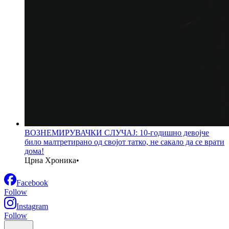
ВОЗНЕМИРУВАЧКИ СЛУЧАЈ: 10-годишно девојче
било малтретирано од својот татко, не сакало да се врати
дома!
Црна Хроника
•
Facebook
Follow
Instagram
Follow