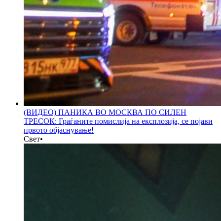
(ВИДЕО) ПАНИКА ВО МОСКВА ПО СИЛЕН
ТРЕСОК: Граѓаните помислија на експлозија, се појави
првото објаснување!
Свет
•