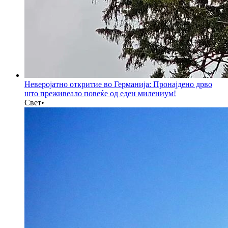
Неверојатно откритие во Германија: Пронајдено дрво
што преживеало повеќе од еден милениум!
Свет
•