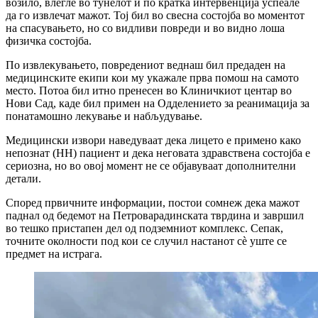
возило, влегле во тунелот и по кратка интервенција успеале
да го извлечат мажот. Тој бил во свесна состојба во моментот
на спасувањето, но со видливи повреди и во видно лоша
физичка состојба.
По извлекувањето, повредениот веднаш бил предаден на
медицинските екипи кои му укажале прва помош на самото
место. Потоа бил итно пренесен во Клиничкиот центар во
Нови Сад, каде бил примен на Одделението за реанимација за
понатамошно лекување и набљудување.
Медицински извори наведуваат дека лицето е примено како
непознат (НН) пациент и дека неговата здравствена состојба е
сериозна, но во овој момент не се објавуваат дополнителни
детали.
Според првичните информации, постои сомнеж дека мажот
паднал од бедемот на Петроварадинската тврдина и завршил
во тешко пристапен дел од подземниот комплекс. Сепак,
точните околности под кои се случил настанот сè уште се
предмет на истрага.