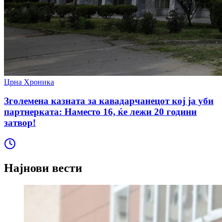
Црна Хроника
Зголемена казната за кавадарчанецот кој ја уби
партнерката: Наместо 16, ќе лежи 20 години
затвор!
Најнови вести