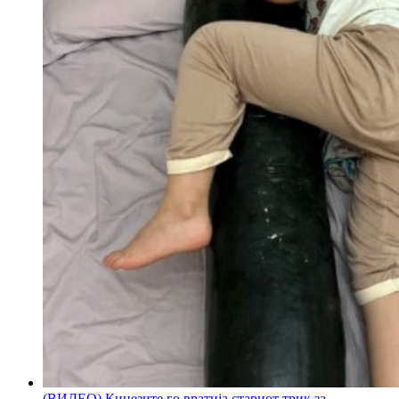
(ВИДЕО) Кинезите го вратија стариот трик за