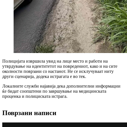
Полицијата извршила увид на лице место и работи на
утврдување на идентитетот на повредениот, како и на сите
околности поврзани со настанот. Не се исклучуваат ниту
други сценарија, додека истрагата е во тек.
Локалните служби најавија дека дополнителни информации
ќе бидат соопштени по завршување на медицинската
проценка и полициската истрага.
Поврзани написи