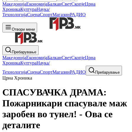
Македонија
Економија
Балкан
Свет
Скопје
Црна
Хроника
Култура
Наука/
Технологија
Сцена
Спорт
Магазин
РАДИО
Отвори мени
Пребарување
Македонија
Економија
Балкан
Свет
Скопје
Црна
Хроника
Култура
Наука/
Технологија
Сцена
Спорт
Магазин
РАДИО
Пребарување
Црна Хроника
СПАСУВАЧКА ДРАМА:
Пожарникари спасувале маж
заробен во тунел! - Ова се
деталите