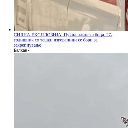
СИЛНА ЕКСПЛОЗИЈА: Пукна плинска боца, 27-
годишник со тешки изгореници се бори за
закрепнување!
Балкан
•