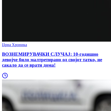
Црна Хроника
ВОЗНЕМИРУВАЧКИ СЛУЧАЈ: 10-годишно
девојче било малтретирано од својот татко, не
сакало да се врати дома!