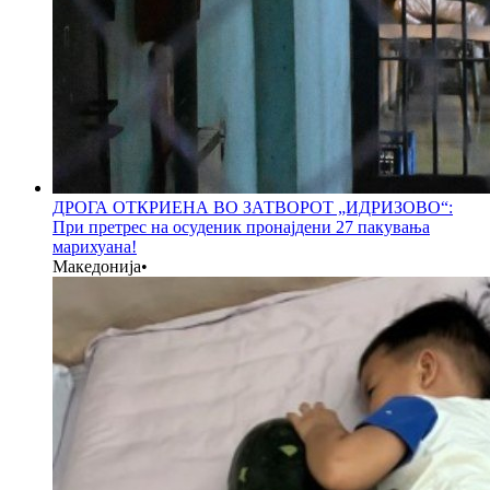
ДРОГА ОТКРИЕНА ВО ЗАТВОРОТ „ИДРИЗОВО“:
При претрес на осуденик пронајдени 27 пакувања
марихуана!
Македонија
•