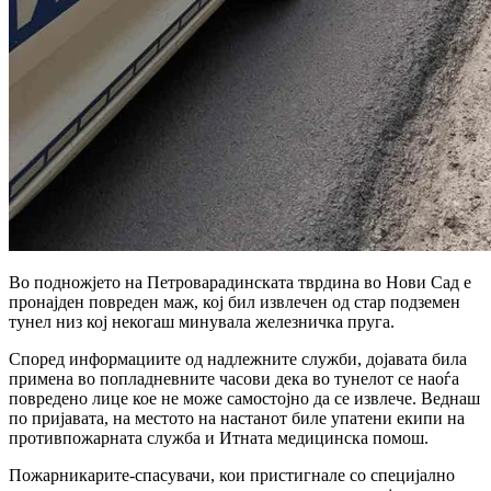
Во подножјето на Петроварадинската тврдина во Нови Сад е
пронајден повреден маж, кој бил извлечен од стар подземен
тунел низ кој некогаш минувала железничка пруга.
Според информациите од надлежните служби, дојавата била
примена во попладневните часови дека во тунелот се наоѓа
повредено лице кое не може самостојно да се извлече. Веднаш
по пријавата, на местото на настанот биле упатени екипи на
противпожарната служба и Итната медицинска помош.
Пожарникарите-спасувачи, кои пристигнале со специјално