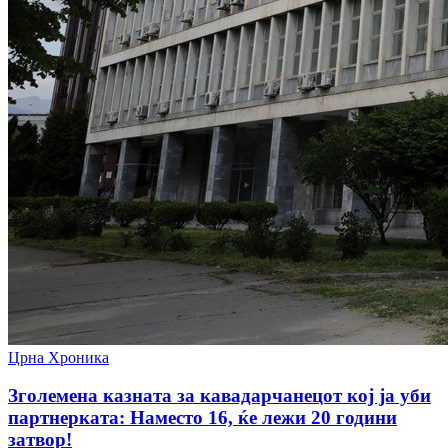
Црна Хроника
Зголемена казната за кавадарчанецот кој ја уби
партнерката: Наместо 16, ќе лежи 20 години
затвор!