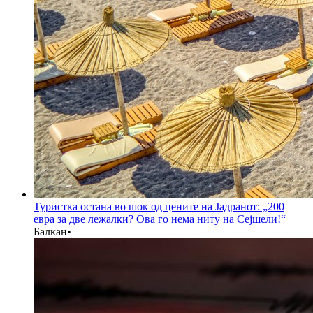
Туристка остана во шок од цените на Јадранот: „200
евра за две лежалки? Ова го нема ниту на Сејшели!“
Балкан
•