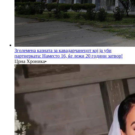
Зголемена казната за кавадарчанецот кој ја уби
партнерката: Наместо 16, ќе лежи 20 години затвор!
Црна Хроника
•