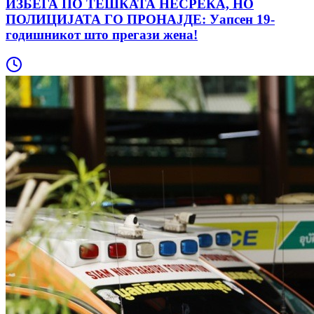
ИЗБЕГА ПО ТЕШКАТА НЕСРЕЌА, НО
ПОЛИЦИЈАТА ГО ПРОНАЈДЕ: Уапсен 19-
годишникот што прегази жена!