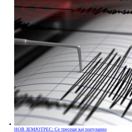
НОВ ЗЕМЈОТРЕС: Се тресеше кај популарно