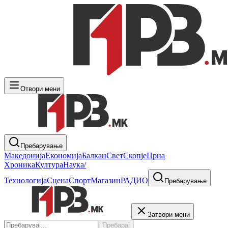
Отвори мени
Пребарување
Македонија
Економија
Балкан
Свет
Скопје
Црна
Хроника
Култура
Наука/
Технологија
Сцена
Спорт
Магазин
РАДИО
Пребарување
Затвори мени
Пребарај