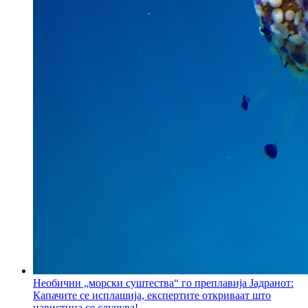
Необични „морски суштества“ го преплавија Јадранот:
Капачите се исплашија, експертите откриваат што
навистина се случува!