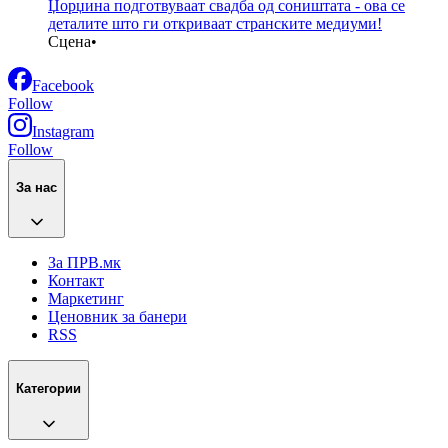
Џорџина подготвуваат свадба од соништата - oва се
деталите што ги откриваат странските медиуми!
Сцена
•
Facebook
Follow
Instagram
Follow
За нас
За ПРВ.мк
Контакт
Маркетинг
Ценовник за банери
RSS
Категории