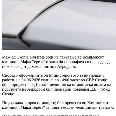
Маж од Скопје бил пренесен на лекување во Комплексот
клиники „Мајка Тереза“ откако бил пронајден со повреда од
нож во својот дом во општина Аеродром.
Според информациите од Министерството за внатрешни
работи, на 04.06.2026 година во 14:00 часот во СВР Скопје
било пријавено од Итната медицинска помош дека во дом на
подрачјето на Аеродром бил пронајден повреден Д.Б. (46) од
Скопје.
По укажаната прва помош, тој бил пренесен во Комплексот
клиники „Мајка Тереза“ за понатамошен медицински третман.