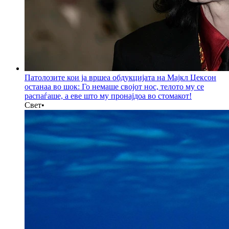
Патолозите кои ја вршеа обдукцијата на Мајкл Џексон
останаа во шок: Го немаше својот нос, телото му се
распаѓаше, а еве што му пронајдоа во стомакот!
Свет
•