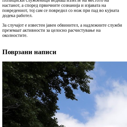
Полициски службеници веднаш излегле на местото на
настанот, а според првичните сознанија и изјавата на
повредениот, тој сам се повредил со нож при пад во кујната
додека работел.
За случајот е известен јавен обвинител, а надлежните служби
преземаат активности за целосно расчистување на
околностите.
Поврзани написи