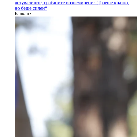
летувалиште, граѓаните вознемирени: „Траеше кратко,
но беше силен“
Балкан
•