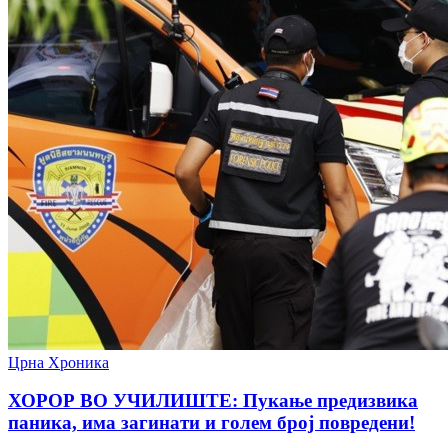
Црна Хроника
ХОРОР ВО УЧИЛИШТЕ: Пукање предизвика
паника, има загинати и голем број повредени!