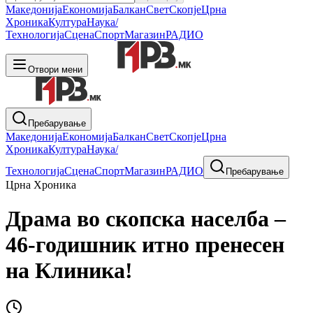
Македонија
Економија
Балкан
Свет
Скопје
Црна
Хроника
Култура
Наука/
Технологија
Сцена
Спорт
Магазин
РАДИО
Отвори мени
Пребарување
Македонија
Економија
Балкан
Свет
Скопје
Црна
Хроника
Култура
Наука/
Технологија
Сцена
Спорт
Магазин
РАДИО
Пребарување
Црна Хроника
Драма во скопска населба –
46-годишник итно пренесен
на Клиника!