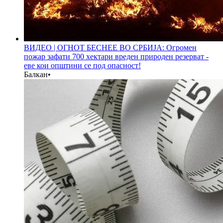
ВИДЕО | ОГНОТ БЕСНЕЕ ВО СРБИЈА: Огромен
пожар зафати 700 хектари вреден природен резерват -
еве кои општини се под опасност!
Балкан
•