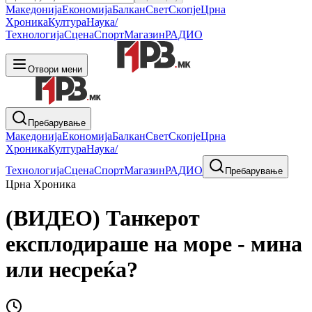
Македонија
Економија
Балкан
Свет
Скопје
Црна
Хроника
Култура
Наука/
Технологија
Сцена
Спорт
Магазин
РАДИО
Отвори мени
Пребарување
Македонија
Економија
Балкан
Свет
Скопје
Црна
Хроника
Култура
Наука/
Технологија
Сцена
Спорт
Магазин
РАДИО
Пребарување
Црна Хроника
(ВИДЕО) Танкерот
експлодираше на море - мина
или несреќа?