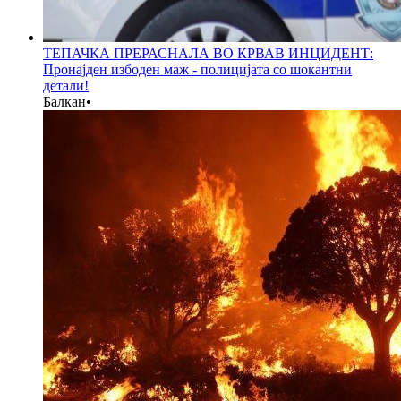
ТЕПАЧКА ПРЕРАСНАЛА ВО КРВАВ ИНЦИДЕНТ:
Пронајден избоден маж - полицијата со шокантни
детали!
Балкан
•