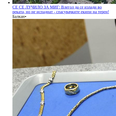
СЕ СЕ ЛУЧИЛО ЗА МИГ: Влегол да се излади во
реката, но не испаднат - спасувачките екипи на терен!
Балкан
•