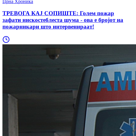
Црна Хроника
ТРЕВОГА КАЈ СОПИШТЕ: Голем пожар
зафати нискостеблеста шума - ова е бројот на
пожарникари што интервенираат!