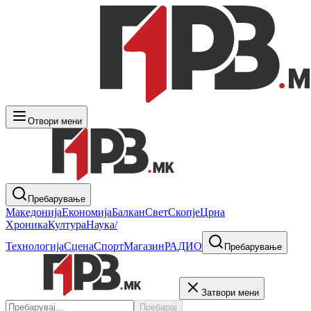
Отвори мени
Пребарување
Македонија
Економија
Балкан
Свет
Скопје
Црна
Хроника
Култура
Наука/
Технологија
Сцена
Спорт
Магазин
РАДИО
Пребарување
Затвори мени
Пребарај