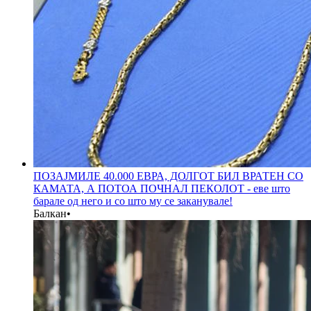
ПОЗАЈМИЛЕ 40.000 ЕВРА, ДОЛГОТ БИЛ ВРАТЕН СО
КАМАТА, А ПОТОА ПОЧНАЛ ПЕКОЛОТ - еве што
барале од него и со што му се заканувале!
Балкан
•