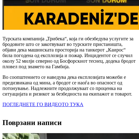
Турската компанија „Трибека“, која ги обезбедува услугите за
бродовите што се закотвуваат во турските пристаништа,
објави дека машинската просторија на танкерот „Каирос“
била погодена од експлозија и пожар. Инцидентот се случил
околу 52 милји северно од Босфорскиот теснец, додека бродот
пловел под знамето на Гамбија.
Во соопштението се наведува дека експлозијата можеби е
предизвикана од мина, а бродот се наоѓа во опасност од
потонување. Надлежните продолжуваат со проценка на
ситуацијата и ризикот за безбедноста на екипажот и товарот.
ПОГЛЕДНЕТЕ ГО ВИДЕОТО ТУКА
Поврзани написи