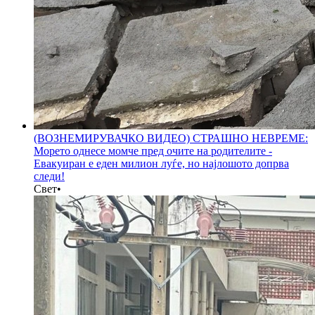
(ВОЗНЕМИРУВАЧКО ВИДЕО) СТРАШНО НЕВРЕМЕ:
Морето однесе момче пред очите на родителитe -
Евакуиран е еден милион луѓе, но најлошото допрва
следи!
Свет
•