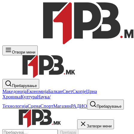
Отвори мени
Пребарување
Македонија
Економија
Балкан
Свет
Скопје
Црна
Хроника
Култура
Наука/
Технологија
Сцена
Спорт
Магазин
РАДИО
Пребарување
Затвори мени
Пребарај