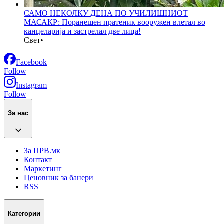
САМО НЕКОЛКУ ДЕНА ПО УЧИЛИШНИОТ
МАСАКР: Поранешен пратеник вооружен влетал во
канцеларија и застрелал две лица!
Свет
•
Facebook
Follow
Instagram
Follow
За нас
За ПРВ.мк
Контакт
Маркетинг
Ценовник за банери
RSS
Категории