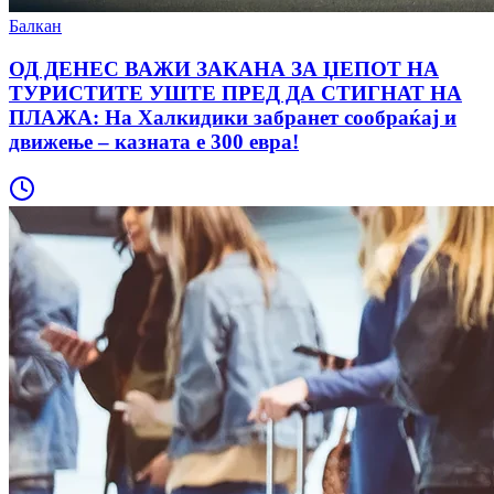
Балкан
ОД ДЕНЕС ВАЖИ ЗАКАНА ЗА ЏЕПОТ НА
ТУРИСТИТЕ УШТЕ ПРЕД ДА СТИГНАТ НА
ПЛАЖА: На Халкидики забранет сообраќај и
движење – казната е 300 евра!