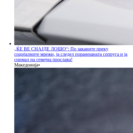
„ЌЕ ВЕ СНАЈДЕ ЛОШО“: По заканите преку
социјалните мрежи, ја следел поранешната сопруга и ја
снимал на семејна прослава!
Македонија
•