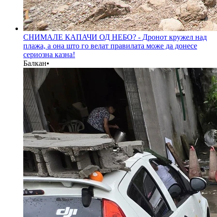
СНИМАЛЕ КАПАЧИ ОД НЕБО? - Дронот кружел над
плажа, а она што го велат правилата може да донесе
сериозна казна!
Балкан
•