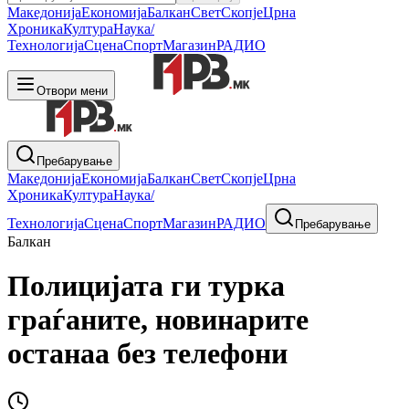
Македонија
Економија
Балкан
Свет
Скопје
Црна
Хроника
Култура
Наука/
Технологија
Сцена
Спорт
Магазин
РАДИО
Отвори мени
Пребарување
Македонија
Економија
Балкан
Свет
Скопје
Црна
Хроника
Култура
Наука/
Технологија
Сцена
Спорт
Магазин
РАДИО
Пребарување
Балкан
Полицијата ги турка
граѓаните, новинарите
останаа без телефони