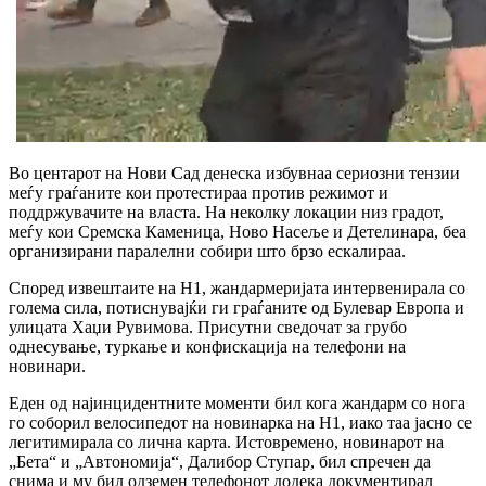
Во центарот на Нови Сад денеска избувнаа сериозни тензии
меѓу граѓаните кои протестираа против режимот и
поддржувачите на власта. На неколку локации низ градот,
меѓу кои Сремска Каменица, Ново Насеље и Детелинара, беа
организирани паралелни собири што брзо ескалираа.
Според извештаите на Н1, жандармеријата интервенирала со
голема сила, потиснувајќи ги граѓаните од Булевар Европа и
улицата Хаџи Рувимова. Присутни сведочат за грубо
однесување, туркање и конфискација на телефони на
новинари.
Еден од најинцидентните моменти бил кога жандарм со нога
го соборил велосипедот на новинарка на Н1, иако таа јасно се
легитимирала со лична карта. Истовремено, новинарот на
„Бета“ и „Автономија“, Далибор Ступар, бил спречен да
снима и му бил одземен телефонот додека документирал