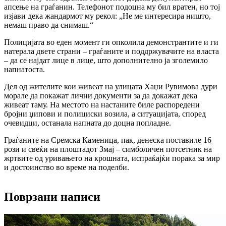
апсење на граѓанин. Телефонот подоцна му бил вратен, но тој
изјави дека жандармот му рекол: „Не ме интересира ништо,
немаш право да снимаш.“
Полицијата во еден момент ги опколила демонстрантите и ги
натерала двете страни – граѓаните и поддржувачите на власта
– да се најдат лице в лице, што дополнително ја зголемило
напнатоста.
Дел од жителите кои живеат на улицата Хаџи Рувимова дури
морале да покажат лични документи за да докажат дека
живеат таму. На местото на настаните биле распоредени
бројни џипови и полициски возила, а ситуацијата, според
очевидци, останала напната до доцна попладне.
Граѓаните на Сремска Каменица, пак, денеска поставиле 16
рози и свеќи на плоштадот Змај – симболичен потсетник на
жртвите од уривањето на крошната, испраќајќи порака за мир
и достоинство во време на поделби.
Поврзани написи