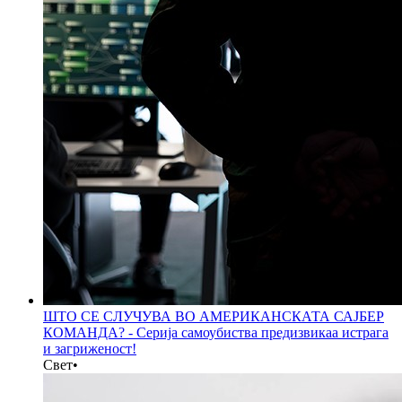
ШТО СЕ СЛУЧУВА ВО АМЕРИКАНСКАТА САЈБЕР
КОМАНДА? - Серија самоубиства предизвикаа истрага
и загриженост!
Свет
•