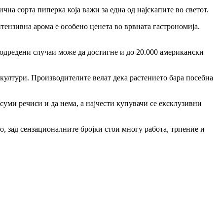
чна сорта пиперка која важи за една од најскапите во светот.
интензивна арома е особено ценета во врвната гастрономија.
 одредени случаи може да достигне и до 20.000 американски
 култури. Производителите велат дека растението бара посебна
суми речиси и да нема, а најчести купувачи се ексклузивни
о, зад сензационалните бројки стои многу работа, трпение и