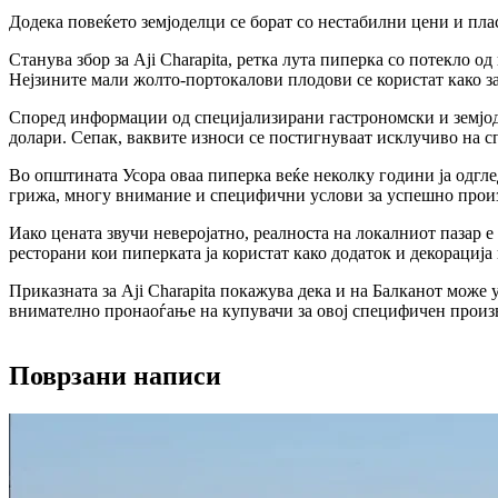
Додека повеќето земјоделци се борат со нестабилни цени и плас
Станува збор за Aji Charapita, ретка лута пиперка со потекло 
Нејзините мали жолто-портокалови плодови се користат како з
Според информации од специјализирани гастрономски и земјоде
долари. Сепак, ваквите износи се постигнуваат исклучиво на 
Во општината Усора оваа пиперка веќе неколку години ја одгле
грижа, многу внимание и специфични услови за успешно прои
Иако цената звучи неверојатно, реалноста на локалниот пазар 
ресторани кои пиперката ја користат како додаток и декорација
Приказната за Aji Charapita покажува дека и на Балканот може 
внимателно пронаоѓање на купувачи за овој специфичен произ
Поврзани написи