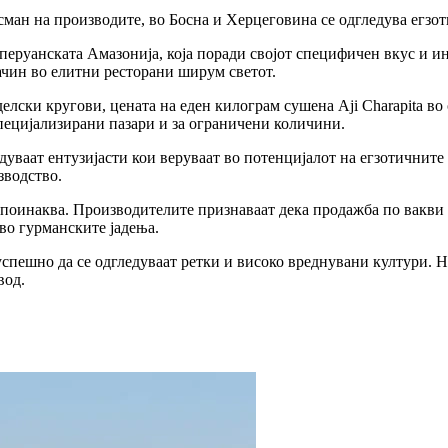
ман на производите, во Босна и Херцеговина се одгледува егзоти
од перуанската Амазонија, која поради својот специфичен вкус и 
ачин во елитни ресторани ширум светот.
лски кругови, цената на еден килограм сушена Aji Charapita во
специјализирани пазари и за ограничени количини.
дуваат ентузијасти кои веруваат во потенцијалот на егзотичните
зводство.
е поинаква. Производителите признаваат дека продажба по вакви 
 во гурманските јадења.
успешно да се одгледуваат ретки и високо вреднувани култури. Н
вод.