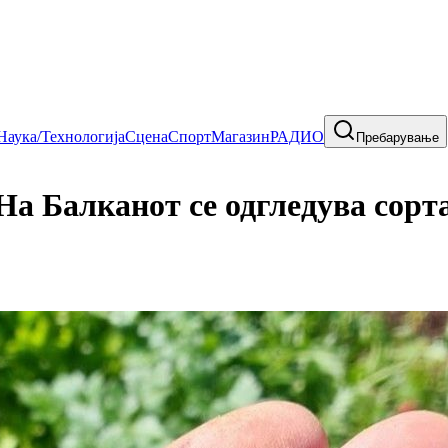
Наука/Технологија
Сцена
Спорт
Магазин
РАДИО
Пребарување
алканот се одгледува сорта 