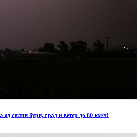
 силни бури, град и ветер до 80 км/ч!