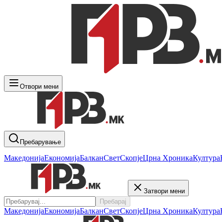
Отвори мени
Пребарување
Македонија
Економија
Балкан
Свет
Скопје
Црна Хроника
Култура
Затвори мени
Пребарај
Македонија
Економија
Балкан
Свет
Скопје
Црна Хроника
Култура