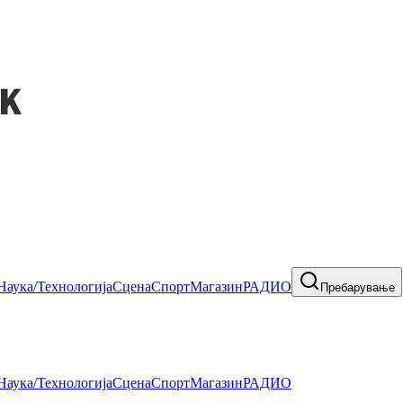
Наука/Технологија
Сцена
Спорт
Магазин
РАДИО
Пребарување
Наука/Технологија
Сцена
Спорт
Магазин
РАДИО