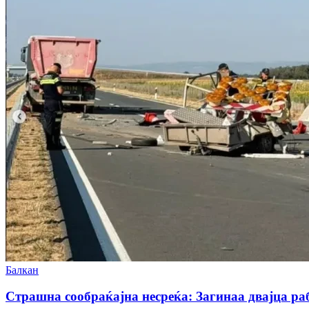
Балкан
Страшна сообраќајна несреќа: Загинаа двајца раб