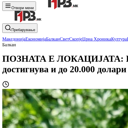
Отвори мени
Пребарување
Македонија
Економија
Балкан
Свет
Скопје
Црна Хроника
Култура
Балкан
ПОЗНАТА Е ЛОКАЦИЈАТА: На Б
достигнува и до 20.000 долари