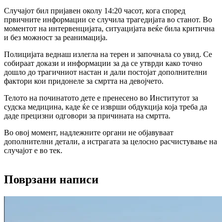
Случајот бил пријавен околу 14:20 часот, кога според
првичните информации се случила трагедијата во станот. Во
моментот на интервенцијата, ситуацијата веќе била критична
и без можност за реанимација.
Полицијата веднаш излегла на терен и започнала со увид. Се
собираат докази и информации за да се утврди како точно
дошло до трагичниот настан и дали постојат дополнителни
фактори кои придонеле за смртта на девојчето.
Телото на починатото дете е пренесено во Институтот за
судска медицина, каде ќе се изврши обдукција која треба да
даде прецизни одговори за причината на смртта.
Во овој момент, надлежните органи не објавуваат
дополнителни детали, а истрагата за целосно расчистување на
случајот е во тек.
Поврзани написи