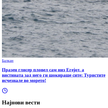
Балкан
Празен глисер пловел сам низ Егејот, а
вистината зад него ги шокираше сите: Туристите
исчезнале во морето!
Најнови вести