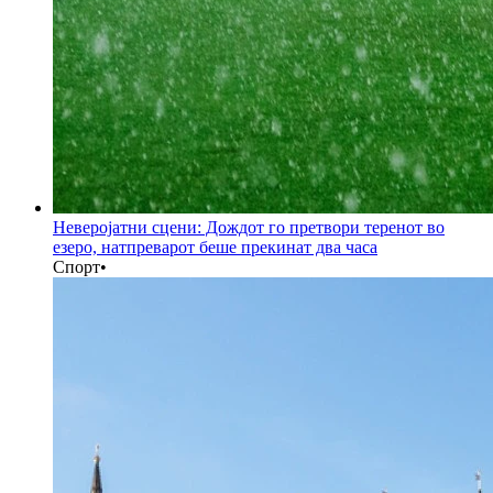
Неверојатни сцени: Дождот го претвори теренот во
езеро, натпреварот беше прекинат два часа
Спорт
•