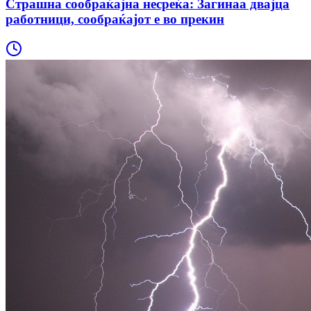
Страшна сообраќајна несреќа: Загинаа двајца
работници, сообраќајот е во прекин