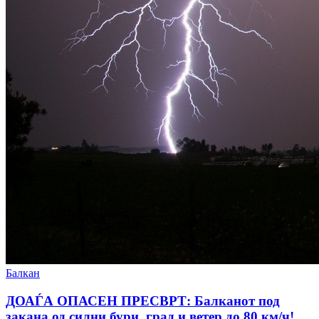
Балкан
ДОАЃА ОПАСЕН ПРЕСВРТ: Балканот под
закана од силни бури, град и ветер до 80 км/ч!