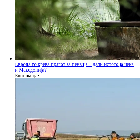
Европа го крева прагот за пензија – дали истото ја чека
и Македонија?
Економија
•