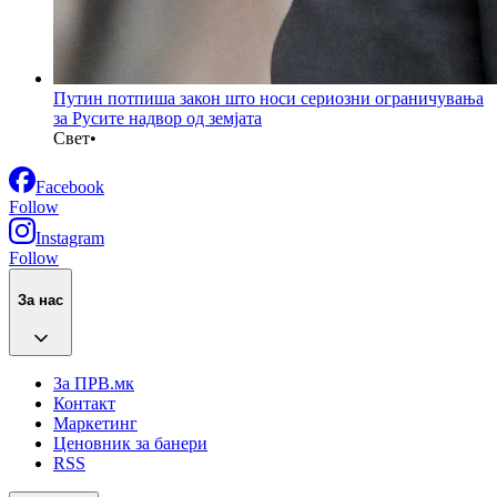
Путин потпиша закон што носи сериозни ограничувања
за Русите надвор од земјата
Свет
•
Facebook
Follow
Instagram
Follow
За нас
За ПРВ.мк
Контакт
Маркетинг
Ценовник за банери
RSS