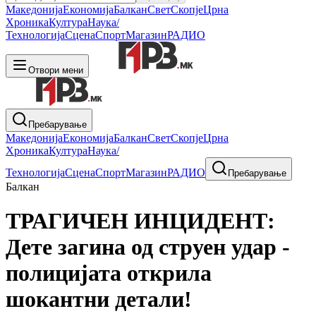
Македонија
Економија
Балкан
Свет
Скопје
Црна
Хроника
Култура
Наука/
Технологија
Сцена
Спорт
Магазин
РАДИО
Отвори мени
Пребарување
Македонија
Економија
Балкан
Свет
Скопје
Црна
Хроника
Култура
Наука/
Технологија
Сцена
Спорт
Магазин
РАДИО
Пребарување
Балкан
ТРАГИЧЕН ИНЦИДЕНТ:
Дете загина од струен удар -
полицијата открила
шокантни детали!