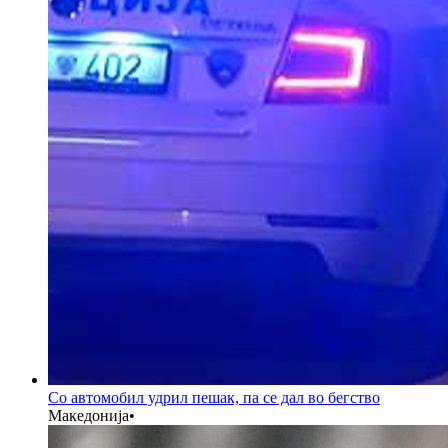
Со автомобил удрил пешак, па се дал во бегство
Македонија
•