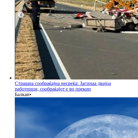
Страшна сообраќајна несреќа: Загинаа двајца
работници, сообраќајот е во прекин
Балкан
•