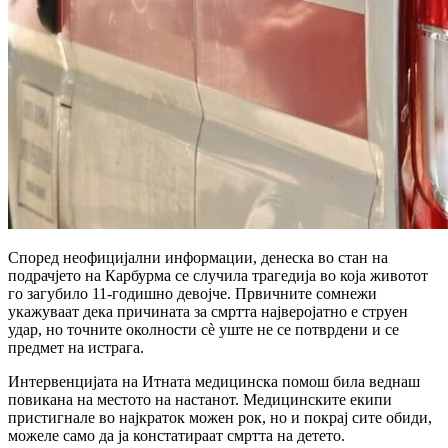
Според неофицијални информации, денеска во стан на
подрачјето на Карбурма се случила трагедија во која животот
го загубило 11-годишно девојче. Првичните сомнежи
укажуваат дека причината за смртта најверојатно е струен
удар, но точните околности сè уште не се потврдени и се
предмет на истрага.
Интервенцијата на Итната медицинска помош била веднаш
повикана на местото на настанот. Медицинските екипи
пристигнале во најкраток можен рок, но и покрај сите обиди,
можеле само да ја констатираат смртта на детето.