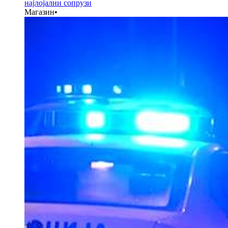
најлојални сопрузи
Магазин
•