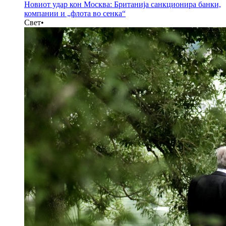
Новиот удар кон Москва: Британија санкционира банки,
компании и „флота во сенка“
Свет
•