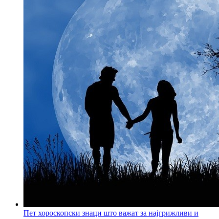
Пет хороскопски знаци што важат за најгрижливи и