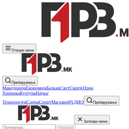
Отвори мени
Пребарување
Македонија
Економија
Балкан
Свет
Скопје
Црна
Хроника
Култура
Наука/
Технологија
Сцена
Спорт
Магазин
РАДИО
Пребарување
Затвори мени
Пребарај