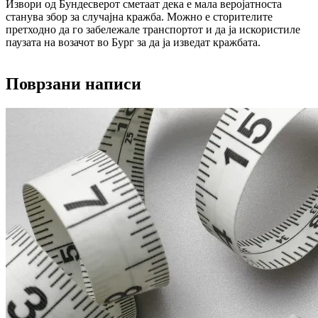
Извори од Бундесверот сметаат дека е мала веројатноста
станува збор за случајна кражба. Можно е сторителите
претходно да го забележале транспортот и да ја искористиле
паузата на возачот во Бург за да ја изведат кражбата.
Поврзани написи