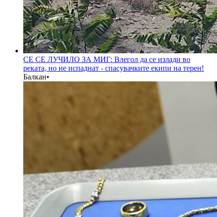
СЕ СЕ ЛУЧИЛО ЗА МИГ: Влегол да се излади во
реката, но не испаднат - спасувачките екипи на терен!
Балкан
•