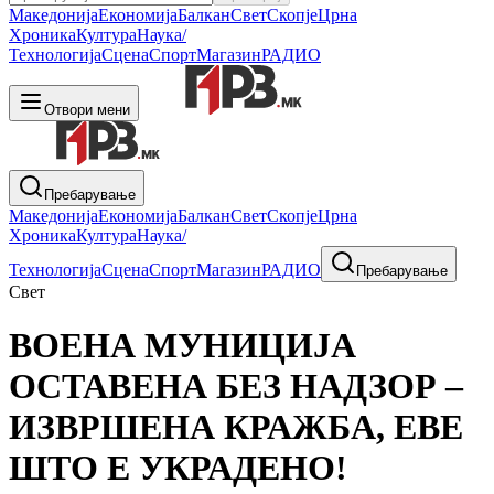
Македонија
Економија
Балкан
Свет
Скопје
Црна
Хроника
Култура
Наука/
Технологија
Сцена
Спорт
Магазин
РАДИО
Отвори мени
Пребарување
Македонија
Економија
Балкан
Свет
Скопје
Црна
Хроника
Култура
Наука/
Технологија
Сцена
Спорт
Магазин
РАДИО
Пребарување
Свет
ВОЕНА МУНИЦИЈА
ОСТАВЕНА БЕЗ НАДЗОР –
ИЗВРШЕНА КРАЖБА, ЕВЕ
ШТО Е УКРАДЕНО!