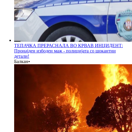
ТЕПАЧКА ПРЕРАСНАЛА ВО КРВАВ ИНЦИДЕНТ:
Пронајден избоден маж - полицијата со шокантни
детали!
Балкан
•