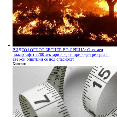
ВИДЕО | ОГНОТ БЕСНЕЕ ВО СРБИЈА: Огромен
пожар зафати 700 хектари вреден природен резерват -
еве кои општини се под опасност!
Балкан
•