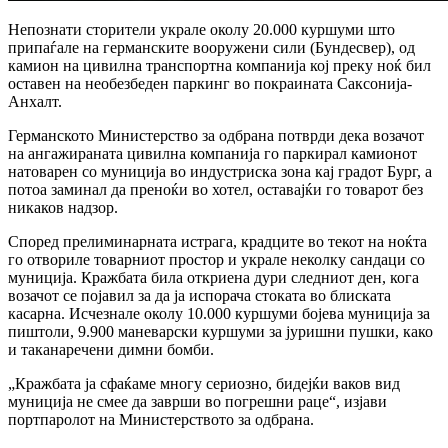
Непознати сторители украле околу 20.000 куршуми што
припаѓале на германските вооружени сили (Бундесвер), од
камион на цивилна транспортна компанија кој преку ноќ бил
оставен на необезбеден паркинг во покраината Саксонија-
Анхалт.
Германското Министерство за одбрана потврди дека возачот
на ангажираната цивилна компанија го паркирал камионот
натоварен со муниција во индустриска зона кај градот Бург, а
потоа заминал да преноќи во хотел, оставајќи го товарот без
никаков надзор.
Според прелиминарната истрага, крадците во текот на ноќта
го отвориле товарниот простор и украле неколку сандаци со
муниција. Кражбата била откриена дури следниот ден, кога
возачот се појавил за да ја испорача стоката во блиската
касарна. Исчезнале околу 10.000 куршуми бојева муниција за
пиштоли, 9.900 маневарски куршуми за јуришни пушки, како
и таканаречени димни бомби.
„Кражбата ја сфаќаме многу сериозно, бидејќи ваков вид
муниција не смее да заврши во погрешни раце“, изјави
портпаролот на Министерството за одбрана.