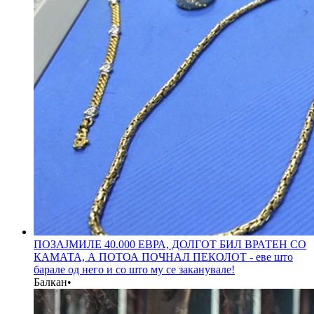
ПОЗАЈМИЛЕ 40.000 ЕВРА, ДОЛГОТ БИЛ ВРАТЕН СО
КАМАТА, А ПОТОА ПОЧНАЛ ПЕКОЛОТ - еве што
барале од него и со што му се заканувале!
Балкан
•