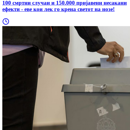
100 смртни случаи и 150.000 пријавени несакани
ефекти - еве кои лек го крена светот на нозе!