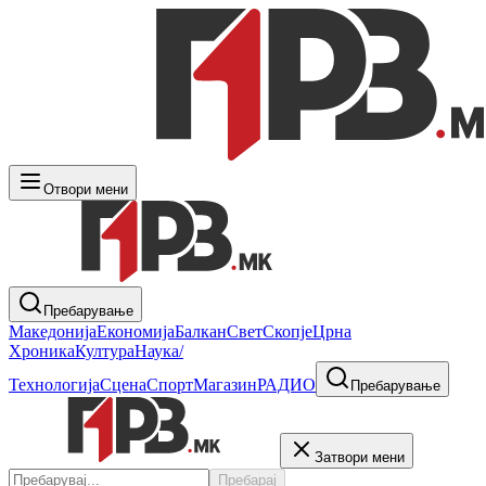
Отвори мени
Пребарување
Македонија
Економија
Балкан
Свет
Скопје
Црна
Хроника
Култура
Наука/
Технологија
Сцена
Спорт
Магазин
РАДИО
Пребарување
Затвори мени
Пребарај