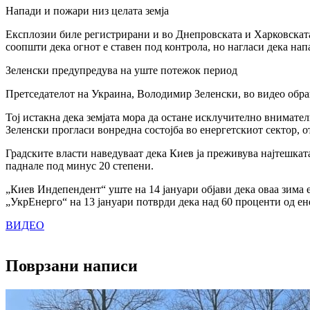
Напади и пожари низ целата земја
Експлозии биле регистрирани и во Днепровската и Харковската
соопшти дека огнот е ставен под контрола, но нагласи дека на
Зеленски предупредува на уште потежок период
Претседателот на Украина, Володимир Зеленски, во видео обра
Тој истакна дека земјата мора да остане исклучително внимател
Зеленски прогласи вонредна состојба во енергетскиот сектор, 
Градските власти наведуваат дека Киев ја преживува најтешката
паднале под минус 20 степени.
„Киев Индепендент“ уште на 14 јануари објави дека оваа зима 
„УкрЕнерго“ на 13 јануари потврди дека над 60 проценти од ене
ВИДЕО
Поврзани написи