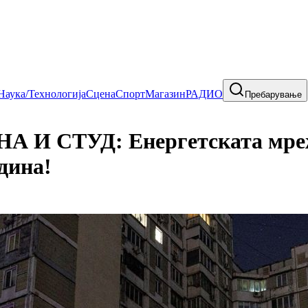
Наука/Технологија
Сцена
Спорт
Магазин
РАДИО
Пребарување
И СТУД: Енергетската мрежа
дина!