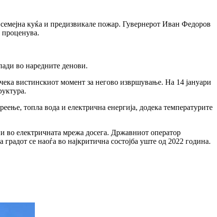
 семејна куќа и предизвикале пожар. Гувернерот Иван Федоров
е проценува.
пади во наредните денови.
о чека вистинскиот момент за негово извршување. На 14 јануари
руктура.
греење, топла вода и електрична енергија, додека температурите
ини во електричната мрежа досега. Државниот оператор
 градот се наоѓа во најкритична состојба уште од 2022 година.