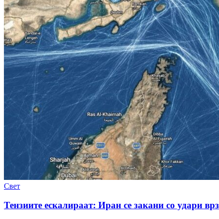
Свет
Тензиите ескалираат: Иран се закани со удари вр