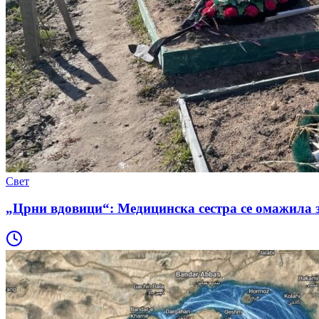
Свет
„Црни вдовици“: Медицинска сестра се омажила з