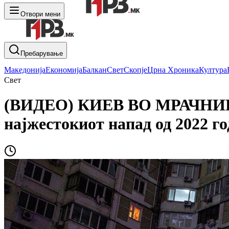
Отвори мени
Пребарување
Македонија
Економија
Балкан
Свет
Скопје
Црна Хроника
Култура
Свет
(ВИДЕО) КИЕВ ВО МРАЧНИНА 
најжестокиот напад од 2022 го