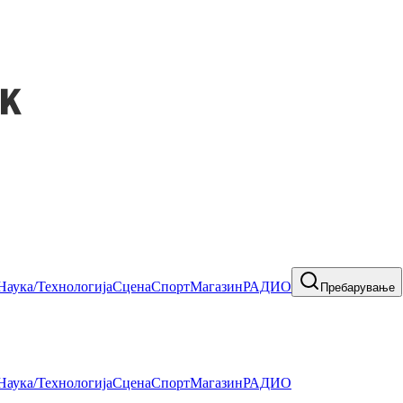
Наука/Технологија
Сцена
Спорт
Магазин
РАДИО
Пребарување
Наука/Технологија
Сцена
Спорт
Магазин
РАДИО