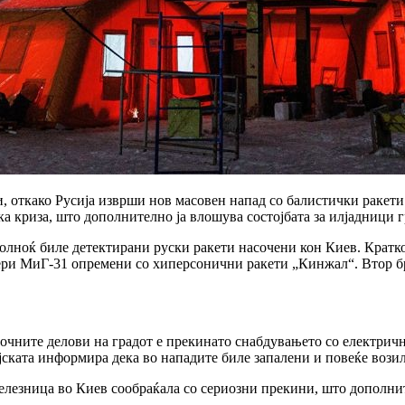
, откако Русија изврши нов масовен напад со балистички ракети 
ка криза, што дополнително ја влошува состојбата за илјадници 
лноќ биле детектирани руски ракети насочени кон Киев. Кратко 
ери МиГ-31 опремени со хиперсонични ракети „Кинжал“. Втор бр
очните делови на градот е прекинато снабдувањето со електричн
јската информира дека во нападите биле запалени и повеќе возил
железница во Киев сообраќала со сериозни прекини, што дополни