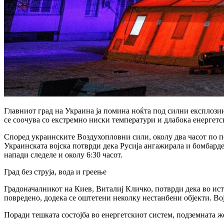
Главниот град на Украина ја помина ноќта под силни експлозии
се соочува со екстремно ниски температури и длабока енергетс
Според украинските Воздухопловни сили, околу два часот по по
Украинската војска потврди дека Русија ангажирала и бомбард
напади следеле и околу 6:30 часот.
Град без струја, вода и греење
Градоначалникот на Киев, Виталиј Кличко, потврди дека во ист
повредено, додека се оштетени неколку нестанбени објекти. Во
Поради тешката состојба во енергетскиот систем, подземната 