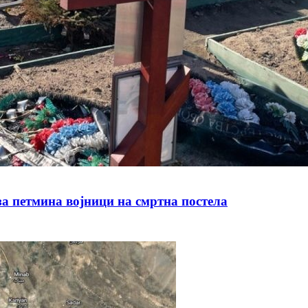
а петмина војници на смртна постела