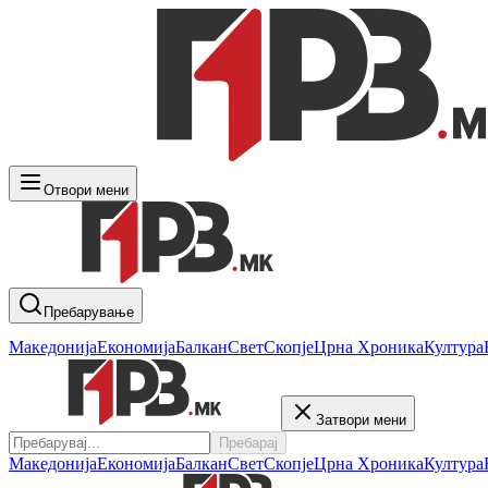
Отвори мени
Пребарување
Македонија
Економија
Балкан
Свет
Скопје
Црна Хроника
Култура
Затвори мени
Пребарај
Македонија
Економија
Балкан
Свет
Скопје
Црна Хроника
Култура