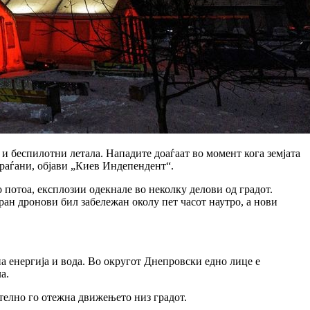
и беспилотни летала. Нападите доаѓаат во момент кога земјата
граѓани, објави „Киев Индепендент“.
потоа, експлозии одекнале во неколку делови од градот.
ан дронови бил забележан околу пет часот наутро, а нови
а енергија и вода. Во округот Днепровски едно лице е
а.
телно го отежна движењето низ градот.