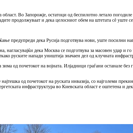
 област. Во Запорожје, остатоци од беспилотно летало погодиле
падите продолжуваат и дека целосниот обем на штетата сè уште с
ќање предупреди дека Русија подготвува нови, уште посилни на
на, нагласувајќи дека Москва се подготвува за масовен удар и г
откако руските напади уништија значаен дел од клучната инфраст
 зима од почетокот на војната. Илјадници граѓани останале без 
е најтешка од почетокот на руската инвазија, со најголеми прек
ргетската инфраструктура во Киевската област е оштетена и дека