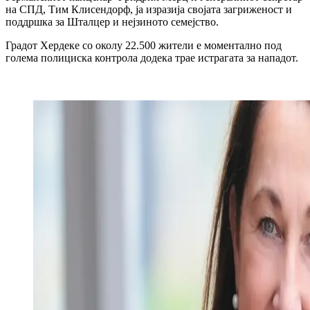
на СПД, Тим Клисендорф, ја изразија својата загриженост и
поддршка за Шталцер и нејзиното семејство.
Градот Хердеке со околу 22.500 жители е моментално под
голема полициска контрола додека трае истрагата за нападот.