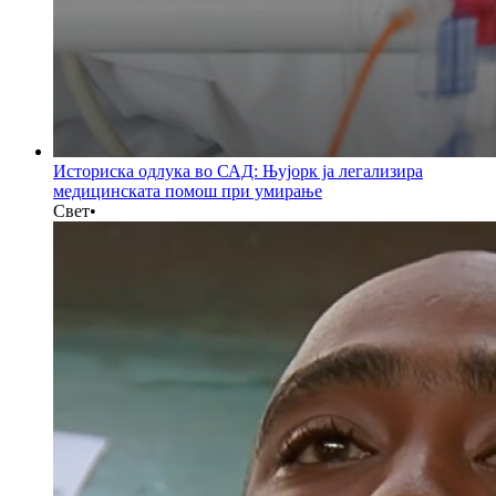
Историска одлука во САД: Њујорк ја легализира
медицинската помош при умирање
Свет
•