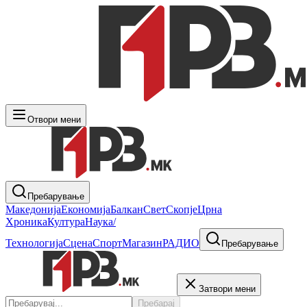
Отвори мени
Пребарување
Македонија
Економија
Балкан
Свет
Скопје
Црна
Хроника
Култура
Наука/
Технологија
Сцена
Спорт
Магазин
РАДИО
Пребарување
Затвори мени
Пребарај