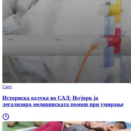
Свет
Историска одлука во САД: Њујорк ја
легализира медицинската помош при умирање