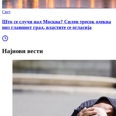
Свет
Што се случи над Москва? Силен тресок одекна
низ главниот град, властите се огласија
Најнови вести