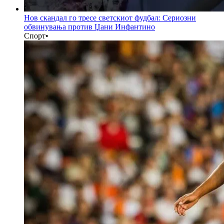
Нов скандал го тресе светскиот фудбал: Сериозни
обвинувања против Џани Инфантино
Спорт
•