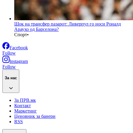
Шок на трансфер пазарот: Ливерпул го носи Роналд
Араухо од Барселона?
Спорт
•
Facebook
Follow
Instagram
Follow
За нас
За ПРВ.мк
Контакт
Маркетинг
Ценовник за банери
RSS