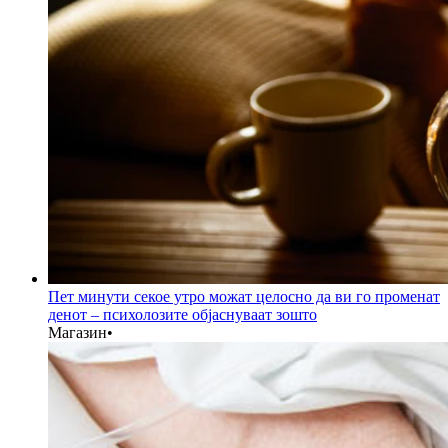
Пет минути секое утро можат целосно да ви го променат
денот – психолозите објаснуваат зошто
Магазин
•