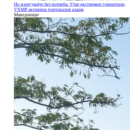
Не излегувајте без потреба: Утре екстремни горештини,
УХМР активира портокалов аларм
Македонија
•