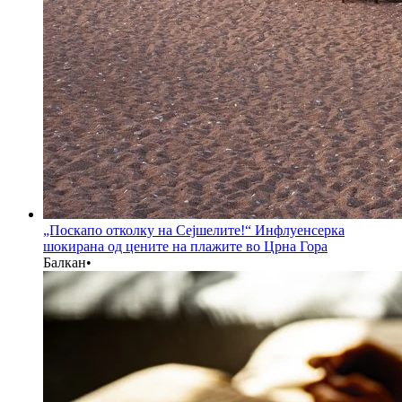
„Поскапо отколку на Сејшелите!“ Инфлуенсерка
шокирана од цените на плажите во Црна Гора
Балкан
•