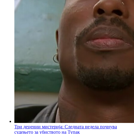
Три децении мистерија: Следната недела почнува
судењето за убиството на Тупак