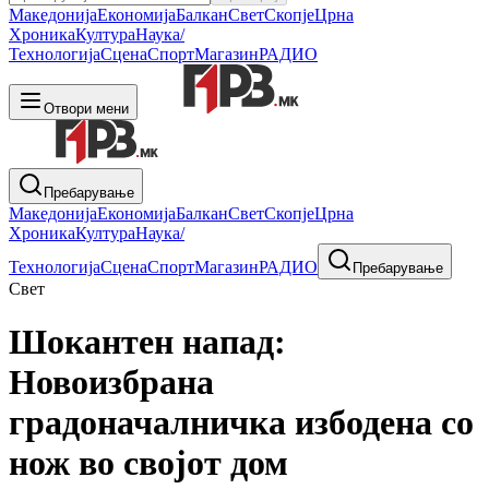
Македонија
Економија
Балкан
Свет
Скопје
Црна
Хроника
Култура
Наука/
Технологија
Сцена
Спорт
Магазин
РАДИО
Отвори мени
Пребарување
Македонија
Економија
Балкан
Свет
Скопје
Црна
Хроника
Култура
Наука/
Технологија
Сцена
Спорт
Магазин
РАДИО
Пребарување
Свет
Шокантен напад:
Новоизбрана
градоначалничка избодена со
нож во својот дом