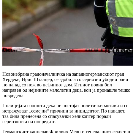
Новоизбрана градоначалничка на западногерманскиот град
Хердеке, Ирис Шталцер, се здобила со сериозни убодни рани
по напад со нож во нејзиниот дом. Итниот повик бил
направен од нејзините малолетни деца, кои ја пронашле тешко
повредена.
Полицијата соопшти дека не постојат политички мотиви и се
истражуваат „семејни“ причини за инцидентот. По нападот,
таа била пренесена со спасувачки хеликоптер поради
сериозноста на повредите.
Германскиот канцелар Фридрих Мерц и генералниот секретар