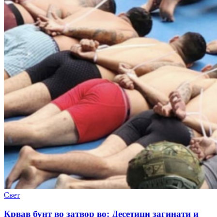
Свет
Крвав бунт во затвор во: Десетици загинати и