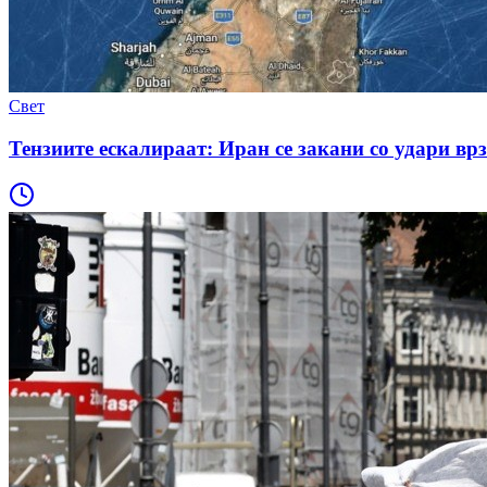
Свет
Тензиите ескалираат: Иран се закани со удари вр