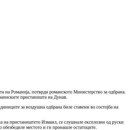
та на Романија, потврди романското Министерство за одбрана.
раинските пристаништа на Дунав.
диниците за воздушна одбрана биле ставени во состојба на
ина на пристаништето Измаил, се слушнале експлозии од руски
о обезбедиле местото и ги пронашле остатоците.