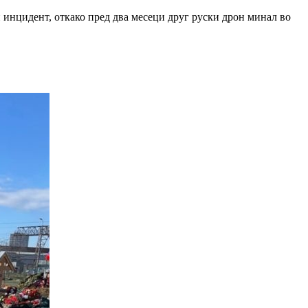
н инцидент, откако пред два месеци друг руски дрон минал во