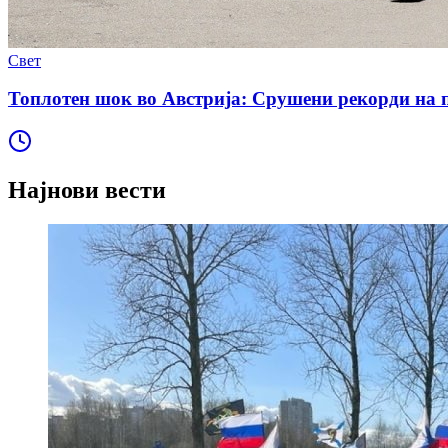
Свет
Топлотен шок во Австрија: Срушени рекорди на п
Најнови вести