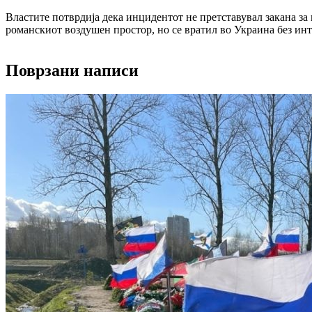
Властите потврдија дека инцидентот не претставувал закана за
романскиот воздушен простор, но се вратил во Украина без ин
Поврзани написи