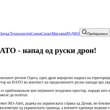
Наука/Технологија
Сцена
Спорт
Магазин
РАДИО
Пребарување
АТО - напад од руски дрон!
нскиот регион Одеса, еден дрон веројатно паднал на територија
тор на НАТО во контекст на продолжените руски напади врз ук
 се приближувале кон нејзиниот воздушен простор, поради што е
желе да полетат.
емот RO-Alert, додека на украинската страна од Дунав, во близ
 километри од украинската граница, а воените единици веднаш г