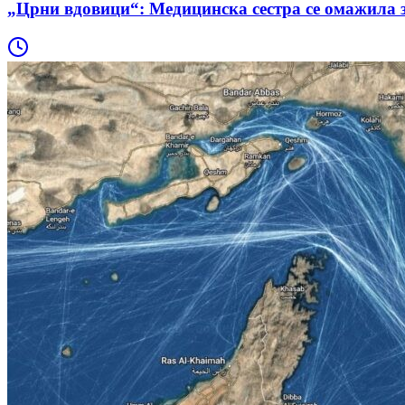
„Црни вдовици“: Медицинска сестра се омажила з