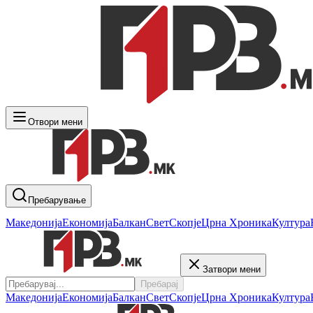
Отвори мени
Пребарување
Македонија
Економија
Балкан
Свет
Скопје
Црна Хроника
Култура
Затвори мени
Пребарај
Македонија
Економија
Балкан
Свет
Скопје
Црна Хроника
Култура