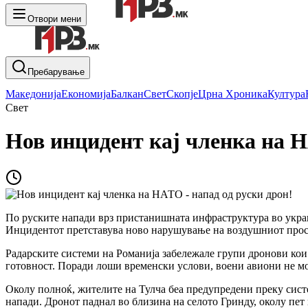
Отвори мени
Пребарување
Македонија
Економија
Балкан
Свет
Скопје
Црна Хроника
Култура
Свет
Нов инцидент кај членка на Н
По руските напади врз пристанишната инфраструктура во украи
Инцидентот претставува ново нарушување на воздушниот прос
Радарските системи на Романија забележале групи дронови кои
готовност. Поради лоши временски услови, воени авиони не мо
Околу полноќ, жителите на Тулча беа предупредени преку сист
напади. Дронот паднал во близина на селото Гринду, околу пет