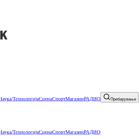
Наука/Технологија
Сцена
Спорт
Магазин
РАДИО
Пребарување
Наука/Технологија
Сцена
Спорт
Магазин
РАДИО