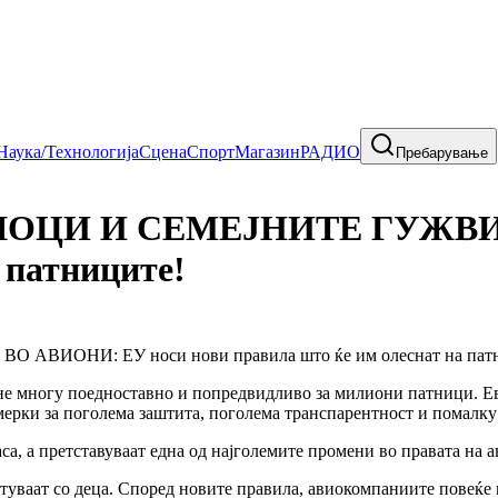
Наука/Технологија
Сцена
Спорт
Магазин
РАДИО
Пребарување
ОЦИ И СЕМЕЈНИТЕ ГУЖВИ В
 патниците!
ане многу поедноставно и попредвидливо за милиони патници. Е
и мерки за поголема заштита, поголема транспарентност и помал
са, а претставуваат една од најголемите промени во правата на
патуваат со деца. Според новите правила, авиокомпаниите повеќе