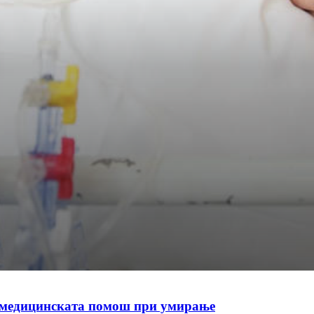
а медицинската помош при умирање