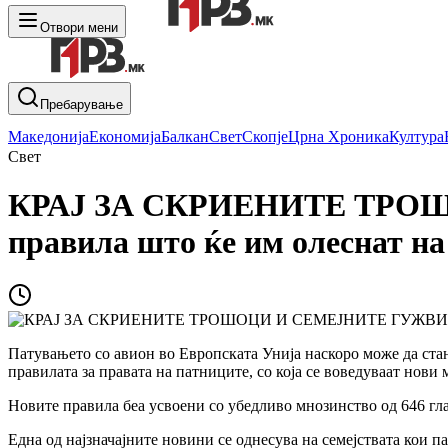
Отвори мени
Пребарување
Македонија
Економија
Балкан
Свет
Скопје
Црна Хроника
Култура
Свет
КРАЈ ЗА СКРИЕНИТЕ ТРОШ
правила што ќе им олеснат на
Патувањето со авион во Европската Унија наскоро може да ст
правилата за правата на патниците, со која се воведуваат нов
Новите правила беа усвоени со убедливо мнозинство од 646 гла
Една од најзначајните новини се однесува на семејствата кои 