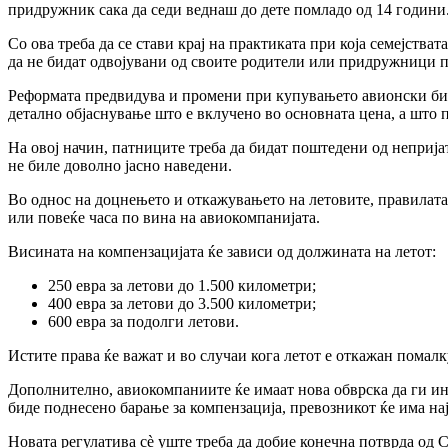
придружник сака да седи веднаш до дете помладо од 14 години
Со ова треба да се стави крај на практиката при која семејства
да не бидат одвојувани од своите родители или придружници
Реформата предвидува и промени при купувањето авионски биле
детално објаснување што е вклучено во основната цена, а што
На овој начин, патниците треба да бидат поштедени од неприја
не биле доволно јасно наведени.
Во однос на доцнењето и откажувањето на летовите, правилата
или повеќе часа по вина на авиокомпанијата.
Висината на компензацијата ќе зависи од должината на летот:
250 евра за летови до 1.500 километри;
400 евра за летови до 3.500 километри;
600 евра за подолги летови.
Истите права ќе важат и во случаи кога летот е откажан помал
Дополнително, авиокомпаниите ќе имаат нова обврска да ги ин
биде поднесено барање за компензација, превозникот ќе има на
Новата регулатива сè уште треба да добие конечна потврда од 