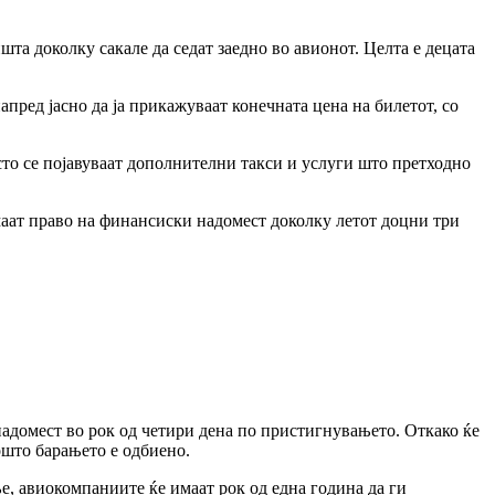
ишта доколку сакале да седат заедно во авионот. Целта е децата
ред јасно да ја прикажуваат конечната цена на билетот, со
сто се појавуваат дополнителни такси и услуги што претходно
маат право на финансиски надомест доколку летот доцни три
адомест во рок од четири дена по пристигнувањето. Откако ќе
ошто барањето е одбиено.
е, авиокомпаниите ќе имаат рок од една година да ги