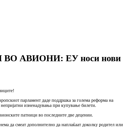
О АВИОНИ: ЕУ носи нови
вропскиот парламент даде поддршка за голема реформа на
ку непријатни изненадувања при купување билети.
 авионските патници во последните две децении.
 нема да смеат дополнително да наплаќаат доколку родител или