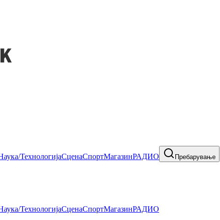
Наука/Технологија
Сцена
Спорт
Магазин
РАДИО
Пребарување
Наука/Технологија
Сцена
Спорт
Магазин
РАДИО