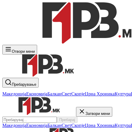
Отвори мени
Пребарување
Македонија
Економија
Балкан
Свет
Скопје
Црна Хроника
Култура
Затвори мени
Пребарај
Македонија
Економија
Балкан
Свет
Скопје
Црна Хроника
Култура