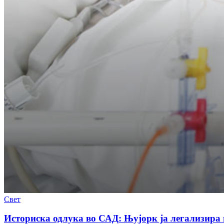
Свет
Историска одлука во САД: Њујорк ја легализир