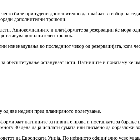
.
та често биле принудени дополнително да плаќаат за избор на сед
 поради дополнителни трошоци.
ти. Авиокомпаниите и платформите за резервации ќе мора однап
 претставува дополнителен трошок.
тни изненадувања во последниот чекор од резервацијата, кога че
 за обесштетување остануваат исти. Патниците и понатаму ќе и
ку од две недели пред планираното полетување.
формираат патниците за нивните права и постапката за барање н
јмногу 30 дена да ја исплати сумата или писмено да образложи з
Советот на Европската Унија. По нејзиното официјално усвојувањ